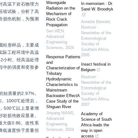
Waveguide
In memoriam : Dr.
对高温下岩石物理力
Radiation on the
Sarel W. Broodryk
压缩试验，分析了高
Mechanism of
岩损伤机制，为预测
Rock Crack
Annette Bennett
,
Propagation
Rostrum :
Sen WEN
,
Newsletter of the
Advanced
Entomological
Engineering
Society of
准圆柱形样品，主要成
Sciences
,
2024
Southern Africa
,
实际工程环境中高温
2005
Response Patterns
热2小时。经高温处理
and
Insect festival in
过程中的强度和变形参
Characterization of
Belgium
Tributary
Rostrum :
Hydrodynamic
Newsletter of the
Characteristics to
Entomological
Mainstream
始质量的2.97%。
Society of
Backwater EffectA
Southern Africa
,
。1000℃处理后，
Case Study of the
2007
Shiguan River
，500℃以上显著增
Jinyang WANG
,
Academy of
对砂岩损伤效应显著。
Advanced
Science of South
大值0.86。改性系
Engineering
Africa leads the
Sciences
,
2024
降低速度快于质量但
way in open
access