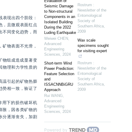
Evaluation of
Rostrum :
Seismic Damage
Newsletter of the
to Non-structural
Entomological
Components in an
线表现出四个阶段：
Society of
Isolated Building
色，且微观表面红点
Southern Africa
,
During the 2022
2009
出不同变化趋势，而
Luding Earthquake
Weiwei CHEN
,
Wax scale
Advanced
specimens sought
，矿物表面不光滑，
Engineering
for visiting expert
Sciences
,
2024
矿物组成造成显著变
Rostrum :
Short-term Wind
其物理和力学性质的
Newsletter of the
Power Prediction:
Entomological
Feature Selection
Society of
and
高温引起的矿物热膨
Southern Africa
,
ISSACNNBiGRU
趋势相一致，验证了
2009
Approach
Rui WANG
,
Advanced
作用下的损伤破坏机
Engineering
膨胀，因各类矿物的
Sciences
,
2024
水分逐渐丧失，加剧
Powered by