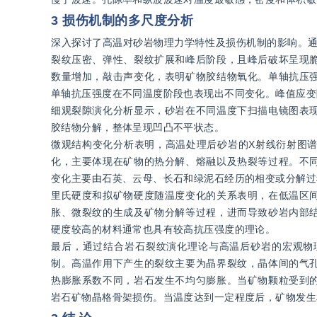
3 损伤机制的多尺度分析
深入探讨了高温对砂岩物理力学特性及损伤机制的影响。通
裂纹压密、弹性、裂纹扩展和峰后阶段，且峰后破坏呈现
数量增加，敲击声变化，表明矿物胶结物氧化。单轴抗压
单轴抗压强度在不同温度阶段也表现出不同变化。峰值应变
细观裂隙演化分析显示，砂岩在不同温度下扫描电镜图表
胶结物分解，整体呈现凹凸不平状态。
微观结构变化分析表明，高温处理后砂岩的X射线衍射图
化，主要体现在矿物的热分解、熔融以及热裂等过程。不
变化主要由石英、云母、长石和绿泥石经历的相变或分解过
里氏硬度和拟矿物硬度随温度变化的关系表明，在低温区
胀、微裂纹的生成及矿物分解等过程，进而导致砂岩内部
硬度较高的材料通常也具有较高抗压强度的理论。
最后，通过结合岩石裂纹演化理论与高温后砂岩的宏观物
制。高温作用下产生的裂纹主要为晶界裂纹，晶体间的气
热膨胀系数不同，岩石发生不均匀膨胀。当矿物颗粒受到
岩石矿物晶格骨架损伤。当温度达到一定程度后，矿物发生