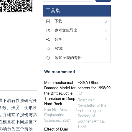
工具集
下载
参考文献导出
分享
收藏
添加至我的专辑
We recommend
Micromechanical
ESSA Office-
Damage Model for
bearers for 1998/99
the BrittleDuctile
Transition in Deep
Rostrum :
温下岩石性质研究变
Hard Rock
Newsletter of the
参数、强度、变形性
Kun HU
,
Advanced
Entomological
，并建立了损伤与温
Engineering
Society of
Sciences
,
2024
Southern Africa
,
性模量在不同温度下
1998
影响分为三个阶段：
Effect of Dual