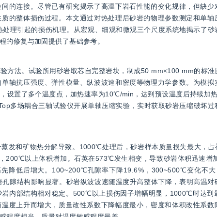
粒间的连接。尽管已有研究揭示了高温下岩石性能的变化规律，但缺少
性质的整体损伤过程。本文通过对热处理后砂岩的物理参数测定和单轴
了热处理引起的损伤机理。从宏观、细观和微观三个尺度系统地揭示了砂
程的修复与加固提供了基础参考。
方法。试验所用砂岩取芯自完整岩块，制成50 mm×100 mm的标
的单轴抗压强度、弹性模量、纵波波速和密度等物理力学参数。为模拟
设置了多个温度点，加热速率为10℃/min，达到预设温度后持续加
 Top多场耦合三轴试验仪开展单轴压缩实验，实时获取砂岩压缩破坏
发和矿物热分解导致。1000℃处理后，砂岩样本质量损失最大，占初
200℃以上体积增加。石英在573℃发生相变，导致砂岩体积迅速增加
后增大。100~200℃孔隙率下降19.6%，300~500℃变化不大
对砂岩孔隙结构影响显著。砂岩纵波波速随温度升高整体下降，表明高温
砂岩内部结构相对稳定。500℃以上损伤因子增幅明显，1000℃时达到最
随温度上升而增大，质量改性系数下降幅度最小，密度和体积改性系数
感程度相当，质量对温度敏感程度最差。