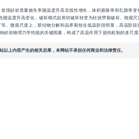
，发现砂岩质量烧失率随温度升高呈线性增长，体积膨胀率和孔隙率变
颜色随温度升高变化，破坏模式由剪切破坏转变为柱状劈裂破坏。细观尺
育等。微观尺度上，胶结物分解和晶界裂纹在低温阶段明显，高温阶段
响砂岩物理力学性能的关键因素，构成了高温作用下损伤机制的多尺度
本网站以上内容产生的相关后果，本网站不承担任何商业和法律责任。