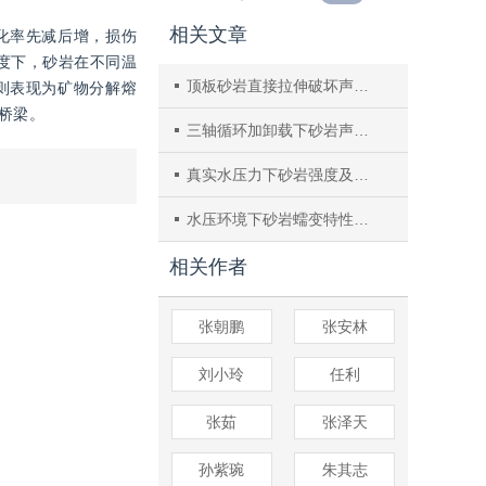
相关文章
化率先减后增，损伤
度下，砂岩在不同温
顶板砂岩直接拉伸破坏声发射特征及损伤本构模型
则表现为矿物分解熔
桥梁。
三轴循环加卸载下砂岩声发射分形特征试验
真实水压力下砂岩强度及破坏形式的试验研究
水压环境下砂岩蠕变特性试验研究
相关作者
张朝鹏
张安林
刘小玲
任利
张茹
张泽天
孙紫琬
朱其志