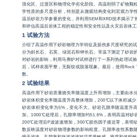
强化区、过渡区和物理化学劣化阶段。高温削弱了矿物颗
学性质的多尺度分析，特别是从微观结构变化到宏观力学
温后砂岩力学参量的变化，并利用SEM和XRD技术揭示
和评估高温后岩体工程的稳定性和安全性以及火灾后岩体工
1 试验方法
介绍了高温作用下砂岩物理力学特征及损伤多尺度研究的试验
分为斜长石、石英、绿泥石和钾长石。常温下测定了砂岩
对砂岩的影响，利用马弗炉对试样进行了一系列热处理试验，
后，试样表面平整，无裂纹或脱落现象。最后，使用Rock
数。
2 试验结果
高温作用下砂岩质量烧失率随温度上升而增加，主要由水分蒸
砂岩体积变化率随温度升高整体增加，200℃以下体积减少，
砂岩体积变化率为5%，变化不大。砂岩孔隙率随温度升高先降低
加。1000℃处理后，孔隙率增加约51.6%，表明高温
200℃处理后P波波速增加，300℃损伤因子接近零，表明
数反映温度对砂岩物理参数的影响程度。孔隙率改性系数
慢于波速。孔隙率和纵波波速对温度最敏感，密度和体积敏