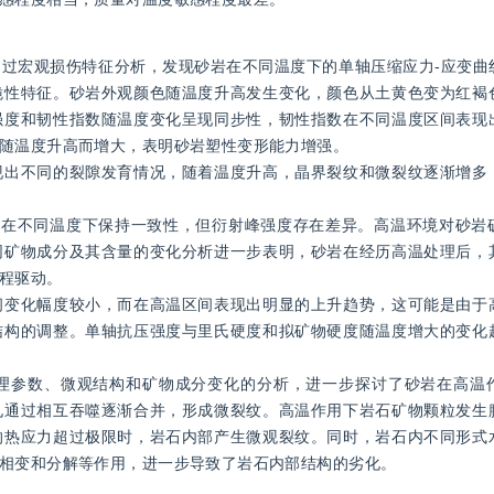
过宏观损伤特征分析，发现砂岩在不同温度下的单轴压缩应力-应变曲
脆性特征。砂岩外观颜色随温度升高发生变化，颜色从土黄色变为红褐
强度和韧性指数随温度变化呈现同步性，韧性指数在不同温度区间表现
随温度升高而增大，表明砂岩塑性变形能力增强。
现出不同的裂隙发育情况，随着温度升高，晶界裂纹和微裂纹逐渐增多
谱在不同温度下保持一致性，但衍射峰强度存在差异。高温环境对砂岩
同矿物成分及其含量的变化分析进一步表明，砂岩在经历高温处理后，
程驱动。
间变化幅度较小，而在高温区间表现出明显的上升趋势，这可能是由于
结构的调整。单轴抗压强度与里氏硬度和拟矿物硬度随温度增大的变化
理参数、微观结构和矿物成分变化的分析，进一步探讨了砂岩在高温
孔通过相互吞噬逐渐合并，形成微裂纹。高温作用下岩石矿物颗粒发生
的热应力超过极限时，岩石内部产生微观裂纹。同时，岩石内不同形式
相变和分解等作用，进一步导致了岩石内部结构的劣化。