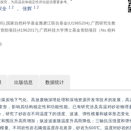
”
入探究，为高温岩体稳定性评估提供重要参考。
1
2
1
2
家全
，
张辉
185);国家自然科学基金雅砻江联合基金(U1965204);广西研究生教
金资助项目(41962017);广西科技大学博士基金资助项目（No.校科
3
献
出版信息
数据统计
着煤炭地下气化、高放废物深埋处理和深地资源开发等技术的发展，高
变形，影响其结构稳定性和功能性能。已有研究涉及高温对砂岩物理
验，研究了砂岩在不同温度下的强度、波速、弹性模量和破坏形态变化
度和围压升高而增加；纵波波速随温度升高而降低；三轴抗压强度和弹
模量。不同岩性岩石阈值温度存在差异，砂岩为500℃。温度对砂岩的