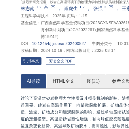
“
据最新研究报道，砂岩在高温环境下的物理力学特性和损伤机制被深
1
2
1
2
3
林志南
，
肖虎生
，
张强
，
王
工程科学与技术
2025年 页码：1-15
基金信息：
广西自然科学基金资助项目(2023GXNSFAA026
育创新计划项目(JGY2022261);国家自然科学基
博19Z42）
DOI：
10.12454/j.jsuese.202400827
中图分类号：
TD 31
收稿日期：
2024-10-16
，
网络出版日期：
2025-03-14
引用本文
阅读全文PDF
AI导读
HTML全文
图(
21
)
参考文
讨论了高温对砂岩物理力学性质及其损伤机制的影响。随
得重要。砂岩在高温作用下，内部微裂纹扩展、矿物晶体
质、波速、矿物成分和细观裂隙的影响。通过单轴压缩试
度的定量模型。高温后砂岩塑性增强，轴向峰值应变随温
呈复杂变化趋势。高温导致矿物脱水，提高脆性，影响弹性