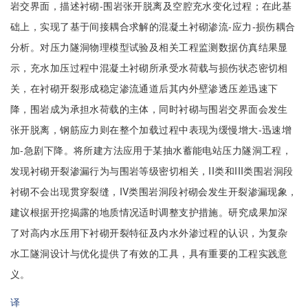
岩交界面，描述衬砌-围岩张开脱离及空腔充水变化过程；在此基
础上，实现了基于间接耦合求解的混凝土衬砌渗流-应力-损伤耦合
分析。对压力隧洞物理模型试验及相关工程监测数据仿真结果显
示，充水加压过程中混凝土衬砌所承受水荷载与损伤状态密切相
关，在衬砌开裂形成稳定渗流通道后其内外壁渗透压差迅速下
降，围岩成为承担水荷载的主体，同时衬砌与围岩交界面会发生
张开脱离，钢筋应力则在整个加载过程中表现为缓慢增大-迅速增
加-急剧下降。将所建方法应用于某抽水蓄能电站压力隧洞工程，
发现衬砌开裂渗漏行为与围岩等级密切相关，II类和III类围岩洞段
衬砌不会出现贯穿裂缝，IV类围岩洞段衬砌会发生开裂渗漏现象，
建议根据开挖揭露的地质情况适时调整支护措施。研究成果加深
了对高内水压用下衬砌开裂特征及内水外渗过程的认识，为复杂
水工隧洞设计与优化提供了有效的工具，具有重要的工程实践意
义。
译