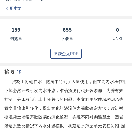
引用本文
159
655
0
浏览量
下载量
CNKI
阅读全文PDF
摘要
译
混凝土衬砌在水工隧洞中得到了大量使用，但在高内水压作用
下其必然开裂引发内水外渗，准确预测衬砌开裂渗漏行为并有效
控制，是工程设计上十分关心的问题。本文利用软件ABAQUS内
置变量输出和转化，提出简化的渗流体力荷载确定方法；改进衬
砌混凝土渗透系数随损伤演化模型，实现不同衬砌混凝土：围岩
渗透系数比情况下内水外渗模拟；构建透水薄层单元表征衬砌-围