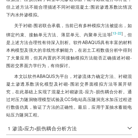
但上述方法不能合理描述不同衬砌混凝土:围岩渗透系数比情况
下内水外渗模拟。
关于衬砌-围岩联合承载，当前已有多种模拟方法被提出，如
[
]
13-22
绑定约束、接触单元方法、薄层单元、内聚单元法等
，但
是上述方法合理性有待深入剖析。软件ABAQUS具有丰富的材料
本构模型及强大的非线性求解能力，在岩土工程数值分析中得到
了大量应用，但其内置的不同接触模拟方法能否正确描述衬砌-
围岩交界面力学行为，有待探讨。
本文以软件ABAQUS为平台，对渗流体力确定方法、衬砌混
凝土渗透系数演化模型及衬砌-围岩交界面模拟方法等展开研
究，在此基础上实现了混凝土衬砌渗流-应力-损伤耦合分析。通
过对压力隧洞物理模型试验及CCS电站高压隧洞充水加压过程进
行数值仿真，验证了方法的正确性。最后，应用于某抽水蓄能电
站压力隧洞工程。
1
渗流
-
应力
-
损伤耦合分析方法