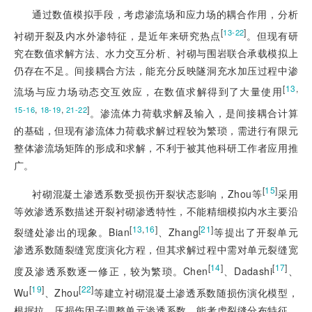
通过数值模拟手段，考虑渗流场和应力场的耦合作用，分析
[
]
13-22
衬砌开裂及内水外渗特征，是近年来研究热点
。但现有研
究在数值求解方法、水力交互分析、衬砌与围岩联合承载模拟上
仍存在不足。间接耦合方法，能充分反映隧洞充水加压过程中渗
[
13
,
流场与应力场动态交互效应，在数值求解得到了大量使用
,
,
]
15-16
18-19
21-22
。渗流体力荷载求解及输入，是间接耦合计算
的基础，但现有渗流体力荷载求解过程较为繁琐，需进行有限元
整体渗流场矩阵的形成和求解，不利于被其他科研工作者应用推
广。
[
15
]
衬砌混凝土渗透系数受损伤开裂状态影响，Zhou等
采用
等效渗透系数描述开裂衬砌渗透特性，不能精细模拟内水主要沿
[
13
,
16
]
[
21
]
裂缝处渗出的现象。Bian
、Zhang
等提出了开裂单元
渗透系数随裂缝宽度演化方程，但其求解过程中需对单元裂缝宽
[
14
]
[
17
]
度及渗透系数逐一修正，较为繁琐。Chen
、Dadashi
、
[
19
]
[
22
]
Wu
、Zhou
等建立衬砌混凝土渗透系数随损伤演化模型，
根据拉、压损伤因子调整单元渗透系数，能考虑裂缝分布特征，