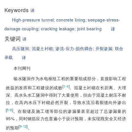
Keywords
译
High-pressure tunnel;
concrete lining;
seepage-stress-
damage coupling;
cracking leakage;
joint bearing
译
关键词
译
高压隧洞;
混凝土衬砌;
渗流-应力-损伤耦合;
开裂渗漏;
联合
承载
译
本刊网刊
输水隧洞作为水电枢纽工程的重要组成部分，直接影响工程
[
]
1-4
效益的发挥和工程建设的成败
。混凝土衬砌在长距离、大埋
深、高水头水工隧洞中得到了大量使用，但由于混凝土耐压不耐
拉，在高内水压下衬砌必然开裂，导致水流沿着裂缝向外渗出
[
]
5-8
。在裂缝及施工缝等部位的渗漏量甚至超过了总渗漏量的
95%，同时钢筋应力也普遍小于设计预期，未实现既安全又经济
[
]
9-12
的预期
。