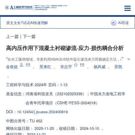
原文太长?试试AI快速理解
AI导读
上一篇
|
下一篇
高内压作用下混凝土衬砌渗流-应力-损伤耦合分析
”
“
在水工隧洞领域，专家利用ABAQUS软件提出渗流体力荷载确定方法，改进
混凝土渗透系数模型，实现渗流-应力-损伤耦合分析，为复杂隧洞设计提供有
金俊超
，
景来红
，
宋志宇
，
杨风威
，
苏凯
”
效工具。
，
工程科学与技术
2024年 页码：1-13
基金信息：
河南省科技攻关（232102320339）；中国水力发电工程学
会青年托举项目（CSHE-YESS-2024018）
DOI：
10.12454/j.jsuese.202400819
中图分类号：
TU 452
网络出版日期：
2025-11-25
，
收稿日期：
2024-10-10
，
修回日期：
2024-11-21