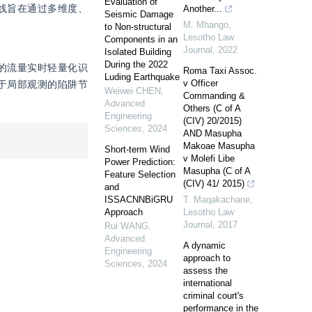
Evaluation of
线旨在通过多维度、
Another...
Seismic Damage
M. Mhango
,
to Non-structural
Lesotho Law
Components in an
Journal
,
2022
Isolated Building
During the 2022
化的流量实时轻量化识
Roma Taxi Assoc.
Luding Earthquake
v Officer
基于局部观测的陷阱节
Weiwei CHEN
,
Commanding &
Advanced
Others (C of A
Engineering
(CIV) 20/2015)
Sciences
,
2024
AND Masupha
Makoae Masupha
Short-term Wind
v Molefi Libe
Power Prediction:
Masupha (C of A
Feature Selection
(CIV) 41/ 2015)
and
ISSACNNBiGRU
T. Maqakachane
,
Approach
Lesotho Law
Journal
,
2017
Rui WANG
,
Advanced
A dynamic
Engineering
approach to
Sciences
,
2024
assess the
international
criminal court's
performance in the