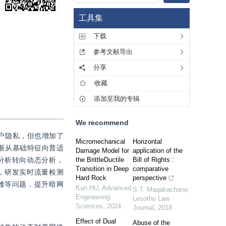
工具集
下载
参考文献导出
分享
收藏
添加至我的专辑
We recommend
户隐私，但也增加了
Micromechanical
Horizontal
渐从基础特征向普适
Damage Model for
application of the
分析转向动态分析，
the BrittleDuctile
Bill of Rights :
Transition in Deep
comparative
，研发实时流量检测
Hard Rock
perspective
难等问题，提升暗网
Kun HU
,
Advanced
S.T. Maqakachane
,
Engineering
Lesotho Law
Sciences
,
2024
Journal
,
2018
Effect of Dual
Abuse of the