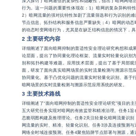
深入探讨了暗网通信的复杂性和隐蔽性，指出了暗网网络
行为。这一问题的重要性体现在：1）暗网的复杂异构特
2）暗网流量的强对抗特性加剧了流量筛选和行为识别的难
节点信息、拓扑结构和服务信息严重缺失；4）暗网的动态
的动态时变网络行为，尤其是在缺乏结构信息的情况下，具
2 主要研究内容
详细阐述了面向暗网抑制的普适性安全理论研究构想和成
论层面，提出了协同量化理论框架、流量实时轻量化识别
别和拓扑构建等难题。应用技术层面，提出了基于局部观
面，研发了面向真实暗网场景的实时流量检测与溯源示范
协同量化、基于凸优化问题的流量实时轻量化识别、基于
暗网场景的实时流量检测与溯源示范应用系统的研发。
3 主要技术路线
详细阐述了“面向暗网抑制的普适性安全理论研究”项目的
五大研究任务实现对暗网的有效监管和精准治理。任务1旨
态脆弱图构建及推理理论。任务2关注轻量化暗网流量识别
网流量的实时、精准、轻量化识别。任务3涉及连接预测与
网络全时域连接预测。任务4聚焦陷阱节点部署与溯源，通