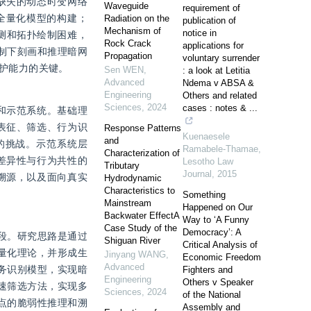
缺失的动态时变网络
Waveguide
requirement of
全量化模型的构建；
Radiation on the
publication of
Mechanism of
notice in
测和拓扑绘制困难，
Rock Crack
applications for
制下刻画和推理暗网
Propagation
voluntary surrender
护能力的关键。
Sen WEN
,
: a look at Letitia
Advanced
Ndema v ABSA &
Engineering
Others and related
Sciences
,
2024
cases : notes & ...
和示范系统。基础理
表征、筛选、行为识
Response Patterns
Kuenaesele
and
的挑战。示范系统层
Ramabele-Thamae
,
Characterization of
差异性与行为共性的
Lesotho Law
Tributary
Journal
,
2015
溯源，以及面向真实
Hydrodynamic
Characteristics to
Something
Mainstream
Happened on Our
Backwater EffectA
Way to ‘A Funny
Case Study of the
Democracy’: A
段。研究思路是通过
Shiguan River
Critical Analysis of
量化理论，并形成生
Jinyang WANG
,
Economic Freedom
Advanced
务识别模型，实现暗
Fighters and
Engineering
Others v Speaker
速筛选方法，实现多
Sciences
,
2024
of the National
点的脆弱性推理和溯
Assembly and