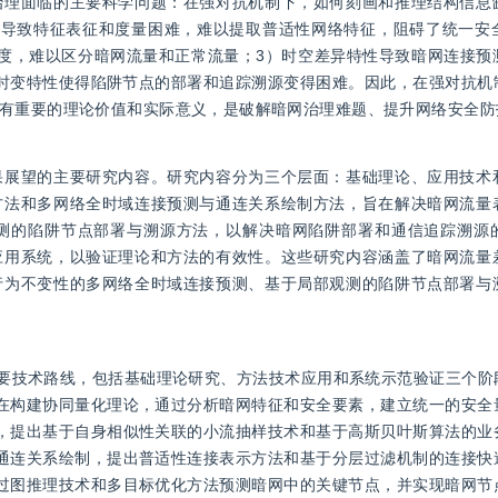
治理面临的主要科学问题：在强对抗机制下，如何刻画和推理结构信息
性导致特征表征和度量困难，难以提取普适性网络特征，阻碍了统一安
度，难以区分暗网流量和正常流量；3）时空差异特性导致暗网连接预
时变特性使得陷阱节点的部署和追踪溯源变得困难。因此，在强对抗机
有重要的理论价值和实际意义，是破解暗网治理难题、提升网络安全防
果展望的主要研究内容。研究内容分为三个层面：基础理论、应用技术
方法和多网络全时域连接预测与通连关系绘制方法，旨在解决暗网流量
测的陷阱节点部署与溯源方法，以解决暗网陷阱部署和通信追踪溯源
应用系统，以验证理论和方法的有效性。这些研究内容涵盖了暗网流量
行为不变性的多网络全时域连接预测、基于局部观测的陷阱节点部署与
主要技术路线，包括基础理论研究、方法技术应用和系统示范验证三个阶
在构建协同量化理论，通过分析暗网特征和安全要素，建立统一的安全
，提出基于自身相似性关联的小流抽样技术和基于高斯贝叶斯算法的业
通连关系绘制，提出普适性连接表示方法和基于分层过滤机制的连接快
过图推理技术和多目标优化方法预测暗网中的关键节点，并实现暗网节