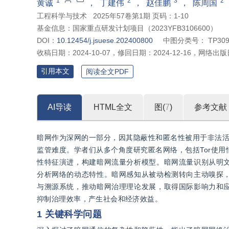
1
2
3
2
黄诚
，
丁建伟
，
赵佳鹏
，
陈周国
工程科学与技术
2025年57卷第1期 页码：1-10
基金信息：
国家重点研发计划项目（2023YFB3106600）
DOI：
10.12454/j.jsuese.202400800
中图分类号：
TP309
收稿日期：
2024-10-07
，
修回日期：
2024-12-16
，
网络出版
引用本文
阅读全文PDF
AI导读
HTML全文
图(
7
)
参考文献
暗网作为深网的一部分，因其隐蔽性和匿名性被用于非法活
监管难度。学者们从多个角度研究匿名网络，包括Tor使
性特征演进，构建暗网流量分析模型。暗网流量识别从明
分析网络的动态特性。暗网感知从被动检测转向主动嗅探
与溯源系统，推动暗网治理理论发展，取得国际影响力和
抑制治理效率，产生社会和经济效益。
1 关键科学问题