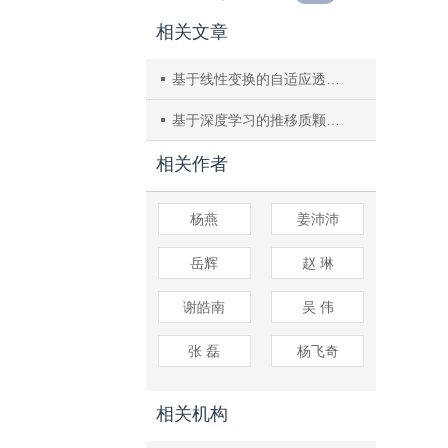
相关文章
基于线性变换的自适应透射率去雾算法
基于深度学习的推移质颗粒识别优化算法研究
相关作者
杨燕
姜沛沛
岳辉
赵 琳
谢皓南
吴 伟
张 磊
杨飞奇
相关机构