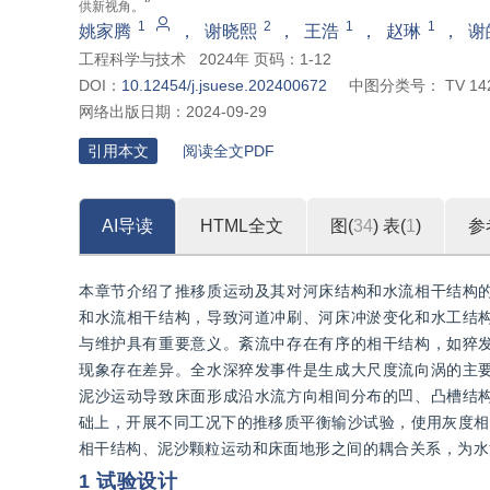
”
供新视角。
1
2
1
1
姚家腾
，
谢晓熙
，
王浩
，
赵琳
，
谢
工程科学与技术
2024年 页码：1-12
DOI：
10.12454/j.jsuese.202400672
中图分类号：
TV 14
网络出版日期：
2024-09-29
引用本文
阅读全文PDF
AI导读
HTML全文
图(
34
)
表(
1
)
参
本章节介绍了推移质运动及其对河床结构和水流相干结构
和水流相干结构，导致河道冲刷、河床冲淤变化和水工结
与维护具有重要意义。紊流中存在有序的相干结构，如猝
现象存在差异。全水深猝发事件是生成大尺度流向涡的主
泥沙运动导致床面形成沿水流方向相间分布的凹、凸槽结
础上，开展不同工况下的推移质平衡输沙试验，使用灰度相减
相干结构、泥沙颗粒运动和床面地形之间的耦合关系，为水
1 试验设计