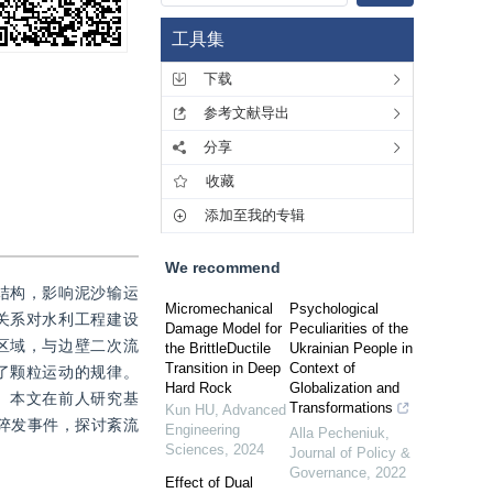
工具集
下载
参考文献导出
分享
收藏
添加至我的专辑
We recommend
结构，影响泥沙输运
Micromechanical
Psychological
关系对水利工程建设
Damage Model for
Peculiarities of the
区域，与边壁二次流
the BrittleDuctile
Ukrainian People in
Transition in Deep
Context of
了颗粒运动的规律。
Hard Rock
Globalization and
。本文在前人研究基
Transformations
Kun HU
,
Advanced
流猝发事件，探讨紊流
Engineering
Alla Pecheniuk
,
Sciences
,
2024
Journal of Policy &
Governance
,
2022
Effect of Dual