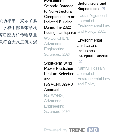
Evaluation of
Biofertilizers and
Seismic Damage
Biopesticides
to Non-structural
Hasrat Arjjumend
,
Components in an
流场结果，揭示了紊
Journal of
Isolated Building
Environmental Law
During the 2022
，水槽中部条带结构
and Policy
,
2021
Luding Earthquake
剪切应力和传输动量
Weiwei CHEN
,
Environmental
象符合大尺度流向涡
Advanced
Justice and
Engineering
Inclusions.
Sciences
,
2024
Inaugural Editorial
Short-term Wind
Kamrul Hossain
,
Power Prediction:
Journal of
Feature Selection
Environmental Law
and
and Policy
ISSACNNBiGRU
Approach
Rui WANG
,
Advanced
Engineering
Sciences
,
2024
Powered by