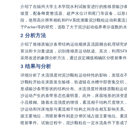
介绍了在福州大学土木学院水利试验室进行的推移质输沙
坡度，配备蜂窝整流器、超声水位计和尾门等设备，以形
段，使用高分辨率相机和PIV系统测量泥沙颗粒运动和紊
于Parker等的研究，选取了大于泥沙起动临界希尔兹数
2 分析方法
介绍了推移质输沙条带结构运动规律及流固耦合机理研究的
算法和卡尔曼滤波，识别推移质运动轨迹。其次，利用SF
采用改进的象限分析方法，通过设定阈值精确区分喷射事件
3 结果与分析
详细分析了水流强度对泥沙颗粒运动特性的影响，发现在
沙颗粒开始在床面发生输移，轨迹链在水槽中部密集交织
形成输沙条带形状的结构分布。水流强度对推移质颗粒运动规
沙运动产生的条带形态也最明显。此外，床面地形的演变
小且模糊。随着水流强度的增强，紊流相干结构尺度增大
沙运动和河床地形与紊流相干结构之间存在相互影响关系
据主要地位，而喷射事件则是沙脊区域占据主要地位。紊
喷射事件。试验过程中，泥沙颗粒在一定水流条件下形成