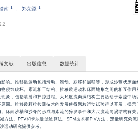
1
1
皓南
，
郑荣添
2.2
考文献
出版信息
数据统计
的影响。推移质运动包括滑动、滚动、跃移和层移等，形成沙带状床面
构物侵蚀破坏。紊流相干结构、推移质运动和床面地形之间的相互作用
发现象，包括喷射和扫掠过程。大尺度流向涡结构主要活动于紊流中场
要原因。推移质颗粒检测技术的发展使得颗粒运动试验得以开展，揭示
构。床面沙槽和沙脊的形成与紊流的猝发事件和大尺度流向涡结构有关
方法、PTV和卡尔曼滤波算法、SFM技术和PIV方法，定量研究紊
沙运动研究提供参考。