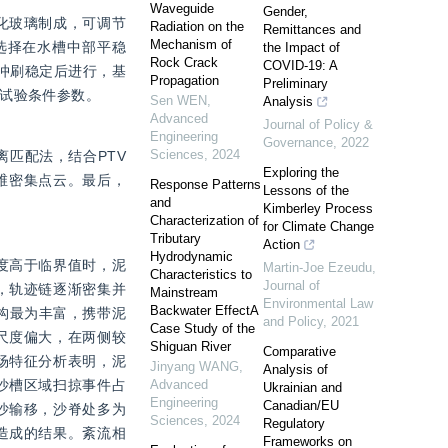
Waveguide
Gender,
化玻璃制成，可调节
Radiation on the
Remittances and
Mechanism of
选择在水槽中部平稳
the Impact of
Rock Crack
COVID-19: A
冲刷稳定后进行，基
Propagation
Preliminary
质试验条件参数。
Sen WEN
,
Analysis
Advanced
Journal of Policy &
Engineering
Governance
,
2022
Sciences
,
2024
匹配法，结合PTV
Exploring the
维密集点云。最后，
Response Patterns
Lessons of the
and
Kimberley Process
Characterization of
for Climate Change
Tributary
Action
Hydrodynamic
度高于临界值时，泥
Martin-Joe Ezeudu
,
Characteristics to
Journal of
，轨迹链逐渐密集并
Mainstream
Environmental Law
Backwater EffectA
结构最为丰富，携带泥
and Policy
,
2021
Case Study of the
尺度偏大，在两侧较
Shiguan River
Comparative
场特征分析表明，泥
Jinyang WANG
,
Analysis of
沙槽区域扫掠事件占
Advanced
Ukrainian and
Engineering
Canadian/EU
沙输移，沙脊处多为
Sciences
,
2024
Regulatory
造成的结果。紊流相
Frameworks on