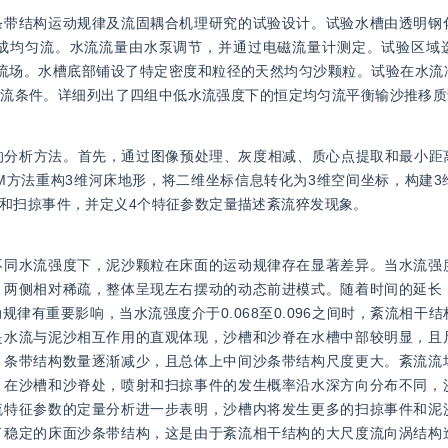
条带结构运动规律及流固耦合机理研究的试验设计。试验水槽由透明钢
成均匀流。水流流量由水泵调节，并通过电磁流量计测定。试验区域
流流场。水槽底部铺设了特定密度和粒径的天然均匀沙颗粒。试验在水流
的水流条件。详细列出了四组中低水流强度下的恒定均匀流平衡输沙推移
分析方法。首先，通过图像预处理、灰度相减、质心点提取和最小距离
M方法重构3维河床地形，将二维坐标信息转化为3维空间坐标，构建3
和扫掠事件，并定义4个特征参数定量描述紊流猝发现象。
不同水流强度下，泥沙颗粒在床面的运动规律存在显著差异。当水流强
，两侧相对稀疏，整体呈现左右摆动的动态前进模式。随着时间的延长
律有重要影响，当水流强度介于0.068至0.096之间时，紊流相干
是水流与泥沙相互作用的直观体现，沙槽和沙脊在水槽中部较明显，且
，条带结构数量逐渐减少，且总体上中间沙条带结构尺度更大。紊流流
。在沙槽和沙脊处，喷射和扫掠事件的发生概率沿水深方向分布不同，
流特征参数的定量分析进一步表明，沙槽内将发生更多的扫掠事件和泥
了稳定的床面沙条带结构，这是由于紊流相干结构的大尺度流向涡结构