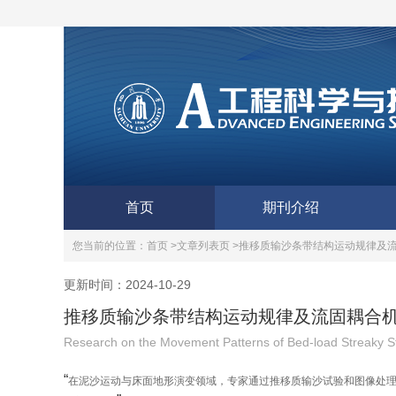
首页
期刊介绍
您当前的位置：
首页 >
文章列表页 >
推移质输沙条带结构运动规律及
更新时间：2024-10-29
推移质输沙条带结构运动规律及流固耦合
Research on the Movement Patterns of Bed-load Streaky St
“
在泥沙运动与床面地形演变领域，专家通过推移质输沙试验和图像处