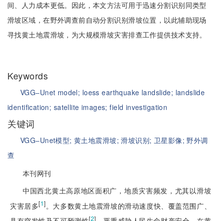
间、人力成本更低。因此，本文方法可用于迅速分割识别同类型
滑坡区域，在野外调查前自动分割识别滑坡位置，以此辅助现场
寻找黄土地震滑坡，为大规模滑坡灾害排查工作提供技术支持。
Keywords
VGG‒Unet model;
loess earthquake landslide;
landslide
identification;
satellite images;
field investigation
关键词
VGG‒Unet模型;
黄土地震滑坡;
滑坡识别;
卫星影像;
野外调
查
本刊网刊
中国西北黄土高原地区面积广，地质灾害频发，尤其以滑坡
[
1
]
灾害居多
。大多数黄土地震滑坡的滑动速度快、覆盖范围广、
[
2
]
具有突发性及不可预测性
，严重威胁人民生命财产安全。在黄