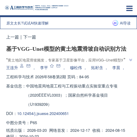
原文太长?试试AI快速理解
AI导读
上一篇
|
下一篇
基于VGG‒Unet模型的黄土地震滑坡自动识别方法
”
“
黄土地区地震滑坡频发，专家基于卫星影像平台，应用VGG‒Unet模型对黄
”
土地震滑坡进行自动识别，为大规模滑坡灾害排查工作提供技术支持。
王连升
，
李平
，
穆松伟
，
拓耔含
，
李晨
，
工程科学与技术
2026年58卷第2期 页码：84-95
基金信息：
中国地震局地震工程与工程振动重点实验室重点专项
（2020EEEVL0303）；国家自然科学基金项目
（U1939209）
DOI：
10.12454/j.jsuese.202400651
中图分类号：
P65
纸质出版：
2026-03-20
网络首发：
2024-12-17
收稿：
2024-08-15
修回：
2024-10-23