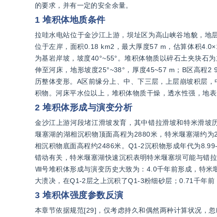
的要求，并有一定的安全余量。
1 堆积体地质条件
拉哇水电站位于金沙江上游，坝址区为高山峡谷地貌，地
位于左岸，面积0.18 km2，最大厚度57 m，估算体积4.0
为基岩岸坡，坡度40°~55°。堆积体物质以碎石土夹块石
伸至河床，地形坡度25°~38°，厚度45~57 m；B区高程2
历整体变形。A区前缘分上、中、下三层，上层崩坡积层，
积物。河床平水位以上，堆积体物质干燥，透水性强，地表
2 堆积体形成与演变分析
金沙江上游河段堵江滑坡发育，其中错拉滑坡和特米滑坡
堰塞湖的湖相沉积物顶面高程为2880米，特米堰塞湖约为
相沉积物底面高程约2486米。Q1-2沉积物形成年代为8.9
错动有关，特米堰塞湖快速沉积表明特米堰塞坝可能与错拉堰
Ⅷ号堆积体形成与演变历史大致为：4.0千年前形成，特米堰
大溃决，在Q1-2层之上沉积了Q1-3粉细砂层；0.71
3 堆积体强度参数反演
本章节依据规范[29]，仅考虑持久和偶然两种计算状况，忽