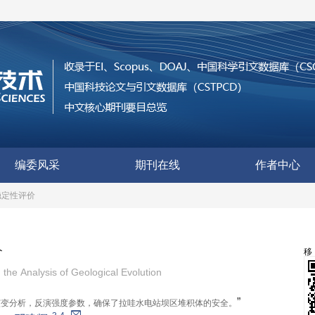
编委风采
期刊在线
作者中心
稳定性评价
价
 the Analysis of Geological Evolution
”
演变分析，反演强度参数，确保了拉哇水电站坝区堆积体的安全。