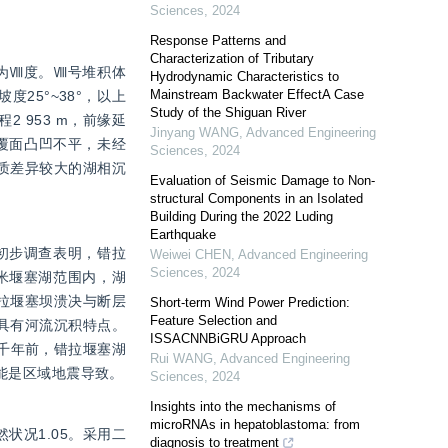
Sciences
,
2024
Response Patterns and
Characterization of Tributary
为Ⅷ度。Ⅷ号堆积体
Hydrodynamic Characteristics to
Mainstream Backwater EffectA Case
度25°~38°，以上
Study of the Shiguan River
 953 m，前缘延
Jinyang WANG
,
Advanced Engineering
体基覆面凸凹不平，未经
Sciences
,
2024
质差异较大的湖相沉
Evaluation of Seismic Damage to Non-
structural Components in an Isolated
Building During the 2022 Luding
Earthquake
初步调查表明，错拉
Weiwei CHEN
,
Advanced Engineering
Sciences
,
2024
特米堰塞湖范围内，湖
。错拉堰塞坝溃决与断层
Short-term Wind Power Prediction:
Feature Selection and
，具有河流沉积特点。
ISSACNNBiGRU Approach
1千年前，错拉堰塞湖
Rui WANG
,
Advanced Engineering
可能是区域地震导致。
Sciences
,
2024
Insights into the mechanisms of
microRNAs in hepatoblastoma: from
状况1.05。采用二
diagnosis to treatment