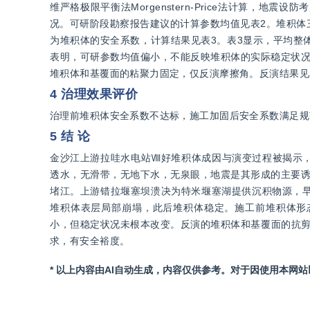
维严格极限平衡法Morgenstern-Price法计算，
况。可研阶段勘察报告建议的计算参数均值见表2。堆积体
为堆积体的安全系数，计算结果见表3。表3显示，平均整体
表明，可研参数均值偏小，不能反映堆积体的实际稳定状况
堆积体和基覆面的粘聚力固定，仅反演摩擦角。反演结果见
4 治理效果评价
治理前堆积体安全系数不达标，施工加固后安全系数满足规
5 结 论
金沙江上游拉哇水电站Ⅷ好堆积体成因与演变过程被揭示
透水，无滑带，无地下水，无泉眼，地震是其形成的主要诱
堵江。上游错拉堰塞坝溃决为特米堰塞湖提供沉积物源，早期
堆积体表层局部崩塌，此后堆积体稳定。施工前堆积体形
小，但稳定状况未根本改变。反演的堆积体和基覆面的抗剪强度分别
求，有安全裕度。
* 以上内容由AI自动生成，内容仅供参考。对于因使用本网