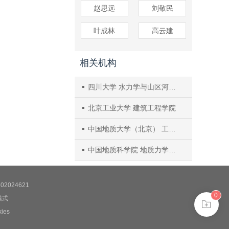
赵思远
刘敬民
叶成林
高云建
相关机构
四川大学 水力学与山区河流开发保护国家重点实验室 地质工程与地质灾害研究所
北京工业大学 建筑工程学院
中国地质大学（北京） 工程技术学院
中国地质科学院 地质力学研究所 新构造运动与地质灾害重点实验室
2024621
0
模式
es