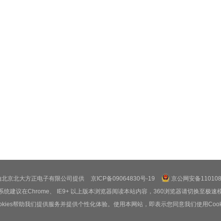
由北京北大方正电子有限公司提供
京ICP备09064830号-19
京公网安备1101080
系统建议在Chrome、 IE9+ 以上版本浏览器阅读本站内容，360浏览器请切换至极速
ookies帮助我们提供服务并提供个性化体验。使用本网站，即表示您同意我们使用Cooki