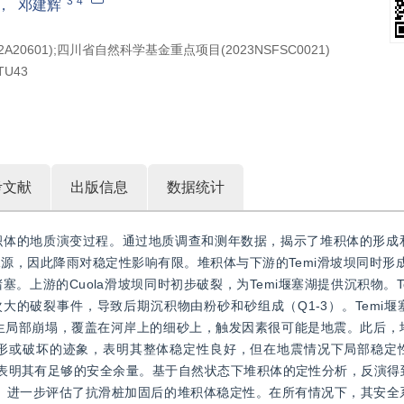
3
4
，
邓建辉
601);四川省自然科学基金重点项目(2023NSFSC0021)
TU43
考文献
出版信息
数据统计
积体的地质演变过程。通过地质调查和测年数据，揭示了堆积体的形成
，因此降雨对稳定性影响有限。堆积体与下游的Temi滑坡坝同时形成
上游的Cuola滑坡坝同时初步破裂，为Temi堰塞湖提供沉积物。T
次大的破裂事件，导致后期沉积物由粉砂和砂组成（Q1-3）。Temi
积体发生局部崩塌，覆盖在河岸上的细砂上，触发因素很可能是地震。此后
形或破坏的迹象，表明其整体稳定性良好，但在地震情况下局部稳定
象，表明其有足够的安全余量。基于自然状态下堆积体的定性分析，反演
、27.5°。进一步评估了抗滑桩加固后的堆积体稳定性。在所有情况下，其