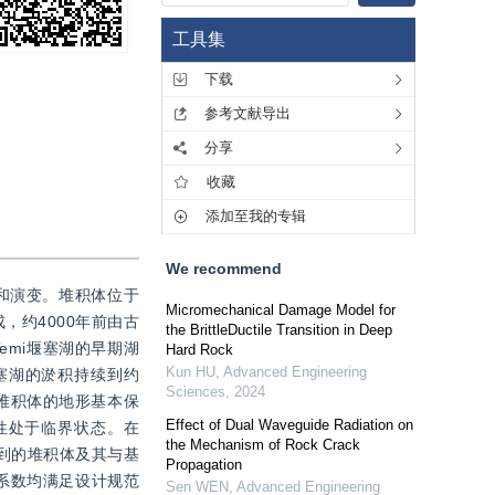
工具集
下载
参考文献导出
分享
收藏
添加至我的专辑
We recommend
和演变。堆积体位于
Micromechanical Damage Model for
，约4000年前由古
the BrittleDuctile Transition in Deep
emi堰塞湖的早期湖
Hard Rock
Kun HU
,
Advanced Engineering
堰塞湖的淤积持续到约
Sciences
,
2024
，堆积体的地形基本保
Effect of Dual Waveguide Radiation on
性处于临界状态。在
the Mechanism of Rock Crack
得到的堆积体及其与基
Propagation
安全系数均满足设计规范
Sen WEN
,
Advanced Engineering