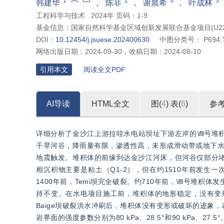
1
2
3
3
韩建华
，
陈菲
，
谢晨希
，
叶成林
工程科学与技术
2024年 页码：1-9
基金信息：
国家自然科学基金区域创新发展联合基金项目(U22A20
DOI：
10.12454/j.jsuese.202400630
中图分类号：
P694;
网络出版日期：
2024-09-30
，
收稿日期：
2024-08-10
引用本文
阅读全文PDF
AI导读
HTML全文
图(
4
)
表(
6
)
参
详细分析了金沙江上游拉哇水电站坝址下游左岸的Ⅷ号堆
干旱河谷，降雨量有限，渗透性高，未形成滑动带或地下水源
地震触发。堆积体的前缘到达金沙江河床，但河谷仅部分堵塞。
相沉积物主要是粘土（Q1-2），但在约1510年前发生一
1400年前，Temi坝完全破裂。约710年前，Ⅷ号堆
持不变。在水电项目施工前，堆积体的地形稳定，没有变
Baige坝破裂洪水冲刷后，堆积体没有变形或破坏的迹
岩界面的强度参数分别为80 kPa、28.5°和90 kPa