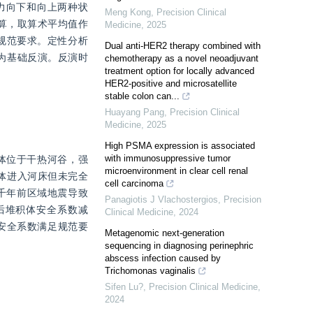
震力向下和向上两种状
Meng Kong
,
Precision Clinical
计算，取算术平均值作
Medicine
,
2025
足规范要求。定性分析
Dual anti-HER2 therapy combined with
为基础反演。反演时
chemotherapy as a novel neoadjuvant
treatment option for locally advanced
HER2-positive and microsatellite
stable colon can...
Huayang Pang
,
Precision Clinical
Medicine
,
2025
High PSMA expression is associated
with immunosuppressive tumor
体位于干热河谷，强
microenvironment in clear cell renal
体进入河床但未完全
cell carcinoma
1千年前区域地震导致
Panagiotis J Vlachostergios
,
Precision
后堆积体安全系数减
Clinical Medicine
,
2024
积体安全系数满足规范要
Metagenomic next-generation
sequencing in diagnosing perinephric
abscess infection caused by
Trichomonas vaginalis
Sifen Lu?
,
Precision Clinical Medicine
,
2024