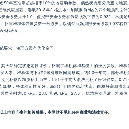
地震设防考虑50年基准期超越概率10%的地震动参数。偶然状况细分为竖向地
三维效应显著，选取2018年白格洪水冲刷坡脚前A区的四个地质剖面
安全系数大于1.0，但局部安全系数在偶然状况下仅为0.922，不满
。反演堆积体强度参数十分必要，以偶然状况局部安全系数1.0左右作
表4和表5。
范要求，治理方案有优化空间。
，其天然稳定状态定性评价，反演了堆积体和基覆面的强度参数。堆积
发因素。堆积体与下游特米滑坡坝同期形成，约4.0千年前，部分堆积
沉积物以粉质粘土为主，1.51千年前大溃决沉积了粉细砂层。0.7
态规整，整体稳定性良好，局部处于临界稳定状态。白格堰塞湖洪水
为80 kPa，28.5°和90 kPa，27.5°。抗滑桩治理后，堆
站以上内容产生的相关后果，本网站不承担任何商业和法律责任。