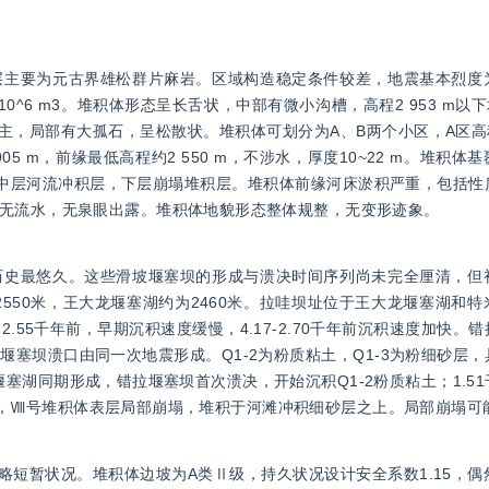
层主要为元古界雄松群片麻岩。区域构造稳定条件较差，地震基本烈度
×10^6 m3。堆积体形态呈长舌状，中部有微小沟槽，高程2 953 m以下坡
为主，局部有大孤石，呈松散状。堆积体可划分为A、B两个小区，A区高程2
 905 m，前缘最低高程约2 550 m，不涉水，厚度10~22 m。堆积
中层河流冲积层，下层崩塌堆积层。堆积体前缘河床淤积严重，包括性
无流水，无泉眼出露。堆积体地貌形态整体规整，无变形迹象。
历史最悠久。这些滑坡堰塞坝的形成与溃决时间序列尚未完全厘清，但
2550米，王大龙堰塞湖约为2460米。拉哇坝址位于王大龙堰塞湖和
9-2.55千年前，早期沉积速度缓慢，4.17-2.70千年前沉积速度加快
塞坝溃口由同一次地震形成。Q1-2为粉质粘土，Q1-3为粉细砂层
塞湖同期形成，错拉堰塞坝首次溃决，开始沉积Q1-2粉质粘土；1.5
千年前，Ⅷ号堆积体表层局部崩塌，堆积于河滩冲积细砂层之上。局部崩塌
略短暂状况。堆积体边坡为A类Ⅱ级，持久状况设计安全系数1.15，偶然