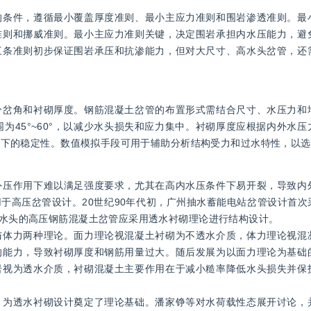
的条件，遵循最小覆盖厚度准则、最小主应力准则和围岩渗透准则。最
准则和挪威准则。最小主应力准则关键，决定围岩承担内水压能力，避
三条准则初步保证围岩承压和抗渗能力，但对大尺寸、高水头岔管，还
分岔角和衬砌厚度。钢筋混凝土岔管的布置形式需结合尺寸、水压力和
围为45°~60°，以减少水头损失和应力集中。衬砌厚度应根据内外水
压作用下的稳定性。数值模拟手段可用于辅助分析结构受力和过水特性，以
外压作用下难以满足强度要求，尤其在高内水压条件下易开裂，导致内
于高压岔管设计。20世纪90年代初，广州抽水蓄能电站岔管设计首次
m水头的高压钢筋混凝土岔管应采用透水衬砌理论进行结构设计。
与体力两种理论。面力理论视混凝土衬砌为不透水介质，体力理论视混
的能力，导致衬砌厚度和钢筋用量过大。随后发展为以面力理论为基础
岩视为透水介质，衬砌混凝土主要作用在于减小糙率降低水头损失并保
，为透水衬砌设计奠定了理论基础。潘家铮等对水荷载性态展开讨论，