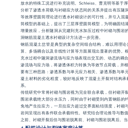
放水的特殊工况进行补充说明。Schleiss、曹克明等基于
分析了渗透水荷载与衬砌应力状态间的关系并提出有压隧
等效厚壁圆筒理论进行透水衬砌设计的可行性，并引入混
筒模型的基础上，提出了三层厚壁圆筒模型，为明确固结
增量效应，分析隧洞从完建到充水加压过程中衬砌与围岩
洞钢筋混凝土透水衬砌设计方法进一步完善。
钢筋混凝土岔管是典型的复杂空间组合结构，难以用理论
算、多场耦合以及非线性计算等方面展现出显著的优势。
充水过程中隧洞渗流场与应力场表现出交互的、动态的耦合
渗流场与应力场，将渗透体积力转换为等效节点荷载，并根
要有三种思路：渗透系数与单元应力相关、渗透系数与单元
凝土材料的劣化程度，较好地反映了混凝土开裂对结构承
系。
传统研究中常将衬砌与围岩视为完全联合承载，但衬砌开
围岩承载绝大部分水压力，同时由于衬砌受到内置钢筋的
免地产生拉应力，一旦拉应力超过交界面粘结强度，衬砌
岩间呈现出有条件联合承载特性。研究结合理论推导与数值
之前、衬砌开裂后但与围岩脱离前、衬砌与围岩脱离后。当