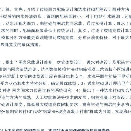
度计算。首先，介绍了传统面力配筋设计和透水衬砌配筋设计两种方法
开裂后的内水外渗效应，得到的配筋量较小。对于电站引水隧洞，还
力，动水压视为面力，由衬砌与围岩共同承载。通过实例计算，展示了
要求的同时，配筋面积显著低于传统设计。其次，讨论了裂缝宽度计算
值模拟分析方法能更直观地得到裂缝宽度、分布及演化特征。对于最大
小裂缝宽度的最优措施。
状，提出了围岩承载设计准则、岔管体型设计、透水衬砌设计及配筋方
准则与围岩渗透准则，结合数值模拟方法对钢筋混凝土岔管核心区域进
钢筋混凝土岔管的体型设计应在保证结构安全、水流平顺的前提下灵活
受力状态和水力特性分析，确定最优体型；3）透水衬砌设计理论已广
及衬砌-围岩间水力传递过程的系统研究；4）提出了一种透水衬砌复合
理论与方法的成熟、人工智能算法等技术的发展，钢筋混凝土岔管设计
衬砌设计厚度，降低最大裂缝宽度限制要求，提高衬砌与围岩的变形协
挖+预制管片衬砌"代替"钻爆法+现浇混凝土衬砌"将成为可能，实现高
站以上内容产生的相关后果，本网站不承担任何商业和法律责任。