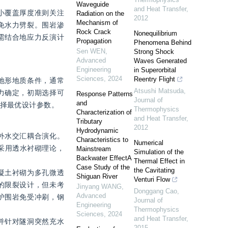
Waveguide
and Heat Transfer
,
小覆盖厚度准则关注
Radiation on the
2012
Mechanism of
免水力劈裂。围岩渗
Rock Crack
Nonequilibrium
需结合地应力反演计
Propagation
Phenomena Behind
Sen WEN
,
Strong Shock
Advanced
Waves Generated
Engineering
in Superorbital
Sciences
,
2024
Reentry Flight
地形地质条件，通常
Atsushi Matsuda
,
压力确定，初期选择可
Response Patterns
Journal of
and
选择最优设计参数。
Thermophysics
Characterization of
and Heat Transfer
,
Tributary
2012
Hydrodynamic
外水交汇耦合演化。
Characteristics to
Numerical
采用透水衬砌理论，
Mainstream
Simulation of the
Backwater EffectA
Thermal Effect in
Case Study of the
the Cavitating
凝土衬砌为多孔微透
Shiguan River
Venturi Flow
的限裂设计，但未考
Jinyang WANG
,
Donggang Cao
,
Advanced
护围岩免受冲刷，钢
Journal of
Engineering
Thermophysics
Sciences
,
2024
and Heat Transfer
,
并针对隧洞突然充水
2015