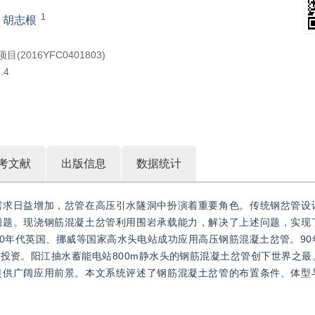
1
，
胡志根
2016YFC0401803)
.4
考文献
出版信息
数据统计
需求日益增加，岔管在高压引水隧洞中扮演着重要角色。传统钢岔管设
问题。现浇钢筋混凝土岔管利用围岩承载能力，解决了上述问题，实现
80年代英国、挪威等国家高水头电站成功应用高压钢筋混凝土岔管。9
投资。阳江抽水蓄能电站800m静水头的钢筋混凝土岔管创下世界之最
提供广阔应用前景。本文系统评述了钢筋混凝土岔管的布置条件、体型