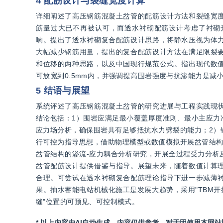
4 配筋设计与裂缝宽度计算
详细阐述了高压钢筋混凝土岔管的配筋设计方法和裂缝宽
筋量过大已不再被认可，而透水衬砌配筋设计考虑了衬砌
响。提出了透水衬砌复合配筋设计思路，将静水压视为体
大幅减少钢筋用量，提出的复合配筋设计方法在满足限裂
和位移的两种思路，以及中国现行规范公式。指出现代数
可放宽到0.5mm内，并强调提高围岩强度与抗渗能力是减
5 结语与展望
系统评述了高压钢筋混凝土岔管的研究进展与工程实践现
结论包括：1）围岩应满足最小覆盖厚度准则、最小主应力
应力场分析，确保围岩具有足够抵抗水力劈裂的能力；2）
行可控为指导思想，借助物理模型或数值模拟开展岔管结构
岔管结构的渗流-应力耦合分析研究，开展全过程受力分析
岔管配筋设计提供借鉴与指导。展望未来，随着数值计算
合理。可尝试在透水衬砌复合配筋理论指导下进一步减薄
果。抽水蓄能电站机械化施工是发展大趋势，采用"TBM开
缝"位置的可预见、可控制模式。
* 以上内容由AI自动生成，内容仅供参考。对于因使用本网