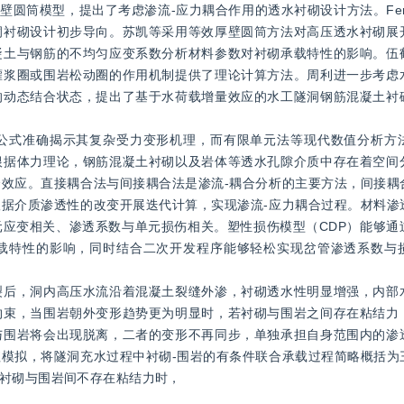
厚壁圆筒模型，提出了考虑渗流-应力耦合作用的透水衬砌设计方法。Fern
洞衬砌设计初步导向。苏凯等采用等效厚壁圆筒方法对高压透水衬砌展
凝土与钢筋的不均匀应变系数分析材料参数对衬砌承载特性的影响。伍
灌浆圈或围岩松动圈的作用机制提供了理论计算方法。周利进一步考虑
的动态结合状态，提出了基于水荷载增量效应的水工隧洞钢筋混凝土衬
公式准确揭示其复杂受力变形机理，而有限单元法等现代数值分析方
根据体力理论，钢筋混凝土衬砌以及岩体等透水孔隙介质中存在着空间
效应。直接耦合法与间接耦合法是渗流-耦合分析的主要方法，间接耦
据介质渗透性的改变开展迭代计算，实现渗流-应力耦合过程。材料渗
应变相关、渗透系数与单元损伤相关。塑性损伤模型（CDP）能够通
载特性的影响，同时结合二次开发程序能够轻松实现岔管渗透系数与
裂后，洞内高压水流沿着混凝土裂缝外渗，衬砌透水性明显增强，内部
约束，当围岩朝外变形趋势更为明显时，若衬砌与围岩之间存在粘结力
与围岩将会出现脱离，二者的变形不再同步，单独承担自身范围内的渗
模拟，将隧洞充水过程中衬砌-围岩的有条件联合承载过程简略概括为
衬砌与围岩间不存在粘结力时，