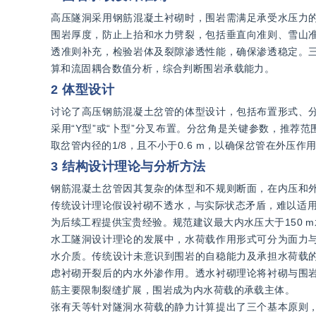
高压隧洞采用钢筋混凝土衬砌时，围岩需满足承受水压力
围岩厚度，防止上抬和水力劈裂，包括垂直向准则、雪山
透准则补充，检验岩体及裂隙渗透性能，确保渗透稳定。
算和流固耦合数值分析，综合判断围岩承载能力。
2 体型设计
讨论了高压钢筋混凝土岔管的体型设计，包括布置形式、
采用“Y型”或“卜型”分叉布置。分岔角是关键参数，推荐范
取岔管内径的1/8，且不小于0.6 m，以确保岔管在外
3 结构设计理论与分析方法
钢筋混凝土岔管因其复杂的体型和不规则断面，在内压和
传统设计理论假设衬砌不透水，与实际状态矛盾，难以适用
为后续工程提供宝贵经验。规范建议最大内水压大于150 
水工隧洞设计理论的发展中，水荷载作用形式可分为面力
水介质。传统设计未意识到围岩的自稳能力及承担水荷载
虑衬砌开裂后的内水外渗作用。透水衬砌理论将衬砌与围
筋主要限制裂缝扩展，围岩成为内水荷载的承载主体。
张有天等针对隧洞水荷载的静力计算提出了三个基本原则