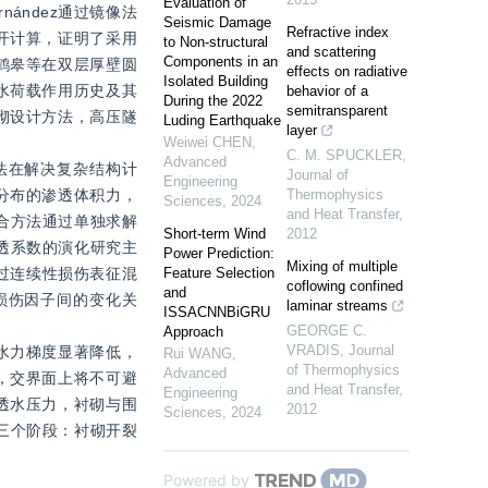
Evaluation of
ández通过镜像法
Seismic Damage
Refractive index
开计算，证明了采用
to Non-structural
and scattering
Components in an
鹤皋等在双层厚壁圆
effects on radiative
Isolated Building
水荷载作用历史及其
behavior of a
During the 2022
semitransparent
砌设计方法，高压隧
Luding Earthquake
layer
Weiwei CHEN
,
C. M. SPUCKLER
,
Advanced
法在解决复杂结构计
Journal of
Engineering
分布的渗透体积力，
Thermophysics
Sciences
,
2024
and Heat Transfer
,
合方法通过单独求解
Short-term Wind
2012
透系数的演化研究主
Power Prediction:
Mixing of multiple
过连续性损伤表征混
Feature Selection
coflowing confined
and
损伤因子间的变化关
laminar streams
ISSACNNBiGRU
GEORGE C.
Approach
VRADIS
,
Journal
水力梯度显著降低，
Rui WANG
,
of Thermophysics
Advanced
，交界面上将不可避
and Heat Transfer
,
Engineering
透水压力，衬砌与围
2012
Sciences
,
2024
三个阶段：衬砌开裂
Powered by