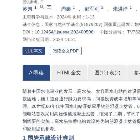
”
提供参考。
1
1
2
1
苏凯
，
周鑫
，
郝军刚
，
朱洪泽
工程科学与技术
2024年 页码：1-13
基金信息：
国家自然科学基金(51879207);国家重点研发计划项目(
DOI：
10.12454/j.jsuese.202400596
中图分类号：
TV732
网络出版日期：
2024-11-21
引用本文
阅读全文PDF
AI导读
HTML全文
图(
10
)
表(
2
)
参
随着中国水电事业的发展，高水头、大容量水电站的建设
接困难，施工道路通行能力要求高，间接投资成本增加等
理。20世纪60年代中国水电站开始应用钢筋混凝土岔管，
能电站首次采用高压钢筋混凝土岔管，缩短了工期，节约了
划纲要的实施，高水头抽蓄电站建设将为钢筋混凝土岔管
和应用提供参考。
1 围岩承载设计准则