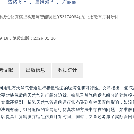
1
3
4
，
盛绪飞
，
虞维超
，
左丽丽
性仿真模型构建与智能调控”(52174064);湖北省教育厅科研计
2
9-18
，
纸质出版：
2026-01-20
考文献
出版信息
数据统计
及利用现有天然气管道进行掺氢输送的经济性和可行性。文章指出，氢气
需要对掺氢后的天然气进行组分追踪。掺氢天然气的瞬态组分追踪模拟
。文章还提到，掺氢天然气管道的运行状态受到多种因素的影响，如流
解决现有基于组分追踪的管网运行仿真求解方法中存在的问题，如求解
，以提高计算精度并缩短仿真计算时间。同时，文章还考虑了实际管网