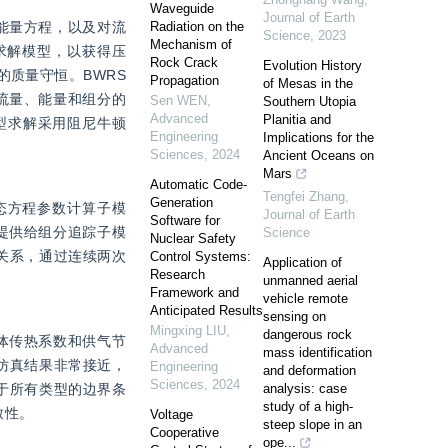
Waveguide
Journal of Earth
能量方程，以及对流
Radiation on the
Science
,
2023
Mechanism of
求解模型，以获得压
Rock Crack
Evolution History
的质量守恒。BWRS
Propagation
of Mesas in the
流量、能量和组分的
Sen WEN
,
Southern Utopia
Advanced
Planitia and
型求解采用阻尼牛顿
Engineering
Implications for the
Sciences
,
2024
Ancient Oceans on
Mars
Automatic Code-
Tengfei Zhang
,
Generation
态方程参数计算子模
Journal of Earth
Software for
提供给组分追踪子模
Science
Nuclear Safety
关系，通过连续两次
Control Systems:
Application of
Research
unmanned aerial
Framework and
vehicle remote
Anticipated Results
sensing on
Mingxing LIU
,
dangerous rock
体传热系数和供气节
Advanced
mass identification
仿真结果非常接近，
Engineering
and deformation
Sciences
,
2024
于所有类型的边界条
analysis: case
study of a high-
致性。
Voltage
steep slope in an
Cooperative
ope...