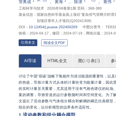
*
1
2
1
1
管奥成
，
黄海
，
陈潜
，
黄伟
工程科学与技术
2026年58卷第1期 页码：368-380
基金信息：
国家自然科学基金面上项目“复杂供气管网大时滞非线
划项目青年人才项目(Q20241308)
DOI：
10.12454/j.jsuese.202400269
中图分类号：
TE83
收稿：
2024-04-17
，
修回：
2024-07-19
，
网络出版：
2024-0
引用本文
阅读全文PDF
AI导读
HTML全文
图(
14
)
表(
2
)
参
讨论了中国“双碳”战略下氢能作为清洁能源的重要性，以
的热值，导致计量方式从体积计量转变为能量计量，因此
的实时计量至关重要，尤其适用于没有气相色谱仪的站场
案的调整，导致管道的运行参数随时间和空间变化。为了
文提出了流动参数与气体组分耦合和解耦的瞬态仿真模型
组合的变化，以分析模型的边界条件适应性。
1 流动参数和组分耦合模型