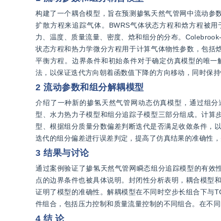
构建了一个耦合模型，旨在预测掺氢天然气管网中流动参
扩散方程来追踪气体。BWRS气体状态方程和焓方程被
力、温度、质量流量、密度、焓和组分的分布。Colebroo
状态方程和热力学微分方程用于计算气体物性参数，包括
平衡方程。边界条件和初始条件对于确定仿真模型的唯一解
法，以保证迭代方向朝着函数值下降的方向移动，同时保持
2 流动参数和组分解耦模型
介绍了一种新的掺氢天然气管网动态仿真模型，通过组分
型、水力热力子模型和组分追踪子模型三部分组成。计算
型、根据组分质量分数偏差判断迭代是否满足收敛条件，以
迭代的组分偏差进行误差判定，提高了仿真结果的准确性，
3 结果与讨论
通过案例验证了掺氢天然气管网瞬态组分追踪模型的有效
点的边界条件也被具体说明。封闭性分析表明，耦合模型和
证明了模型的准确性。解耦模型在不同时空步长组合下与T
件组合，包括压力控制和质量流量控制的不同组合。在不同
4 结 论