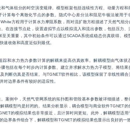
数和气体组分的时空演变规律。模型框架包括连续性方程、动量方程和
用于计算每个离散化节点的参数。隐式中心差分法和阻尼牛顿法被用于
k-White方程用于计算水力摩阻系数，而对流扩散方程描述了天然气组分
焓。在连接节点处，设置虚拟节点以模拟流入和流出参数，包括压力、
至关重要，其中初始条件可以通过SCADA系统或稳态仿真获得。模
快速收敛和高度近似到最优。
追踪和水力热力参数计算的解耦来提高仿真效率。解耦模型由气体状
步骤包括在每个时步内计算参数、建立并求解水力热力子模型、将结果
及判断仿真是否结束。与TGNET软件相比，该模型保留了非线性耦合
并对边界条件有较好的适应性。
性。案例中，天然气管网系统的拓扑图和管段基本参数被详细描述，整
解耦模型均是封闭的。结果分析显示，耦合模型与商业软件TGNET的
GNET的模拟结果也非常接近，且计算时间更短。此外，解耦模型适用
的边界条件组合下，解耦模型和TGNET的模拟结果也显示出良好的一