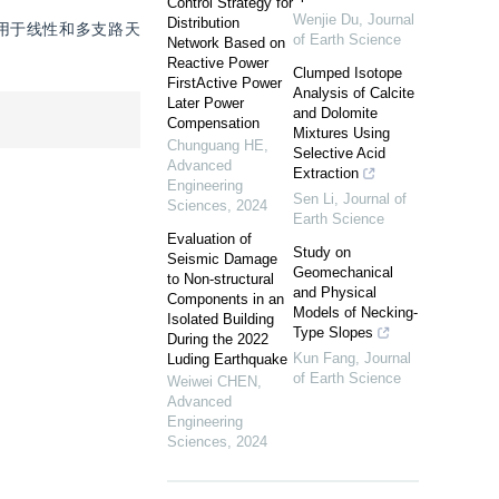
Control Strategy for
Wenjie Du
,
Journal
Distribution
用于线性和多支路天
of Earth Science
Network Based on
Reactive Power
Clumped Isotope
FirstActive Power
Analysis of Calcite
Later Power
and Dolomite
Compensation
Mixtures Using
Chunguang HE
,
Selective Acid
Advanced
Extraction
Engineering
Sen Li
,
Journal of
Sciences
,
2024
Earth Science
Evaluation of
Study on
Seismic Damage
Geomechanical
to Non-structural
and Physical
Components in an
Models of Necking-
Isolated Building
Type Slopes
During the 2022
Kun Fang
,
Journal
Luding Earthquake
of Earth Science
Weiwei CHEN
,
Advanced
Engineering
Sciences
,
2024