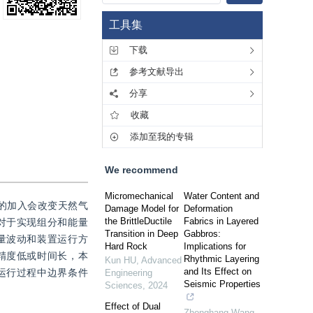
工具集
下载
参考文献导出
分享
收藏
添加至我的专辑
We recommend
Micromechanical
Water Content and
的加入会改变天然气
Damage Model for
Deformation
the BrittleDuctile
Fabrics in Layered
对于实现组分和能量
Transition in Deep
Gabbros:
量波动和装置运行方
Hard Rock
Implications for
精度低或时间长，本
Rhythmic Layering
Kun HU
,
Advanced
and Its Effect on
运行过程中边界条件
Engineering
Seismic Properties
Sciences
,
2024
Effect of Dual
Zhonghang Wang
,