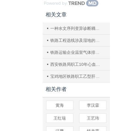
Powered by
相关文章
一种水文序列变异诊断耦合模型及其应用
铁路工程选线涉及湿地的法规政策解读及解决对策
铁路运输企业温室气体排放量核算方法探讨
西安铁路局职工10年心血管病发病的危险评估
宝鸡地区铁路职工乙型肝炎病毒感染及疫苗接种状况调查
相关作者
黄海
李汉霖
王红瑞
王艺玮