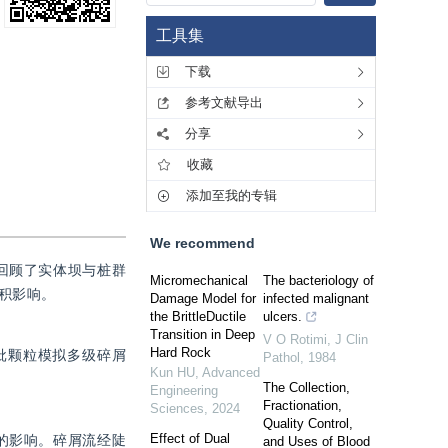
工具集
下载
参考文献导出
分享
收藏
添加至我的专辑
We recommend
回顾了实体坝与桩群
Micromechanical
The bacteriology of
积影响。
Damage Model for
infected malignant
the BrittleDuctile
ulcers.
Transition in Deep
V O Rotimi
,
J Clin
Hard Rock
批颗粒模拟多级碎屑
Pathol
,
1984
Kun HU
,
Advanced
The Collection,
Engineering
Fractionation,
Sciences
,
2024
Quality Control,
Effect of Dual
的影响。碎屑流经陡
and Uses of Blood