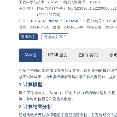
工程科学与技术
2026年58卷第3期 页码：91-101
基金信息：
国家自然科学基金项目(52309081;52239006;52
(2024J01720)
DOI：
10.12454/j.jsuese.202400268
中图分类号：
TV14
收稿：
2024-04-16
，
修回：
2024-06-08
，
网络首发：
2024-0
引用本文
阅读全文PDF
AI导读
HTML全文
图(
9
)
表(
1
)
参
介绍了中国西南碎屑流灾害频发背景、茂县案例的破坏细节
减灾试验成果，指出多级碎屑流与桩群互作机理尚缺，提出
1 计算模型
建立了考虑重力、法向力、切向力及力矩的颗粒运动方程
流，并给出粒径分布及仿真参数。
2 计算结果分析
通过离散单元法模拟验证了模型的可靠性，并系统研究了