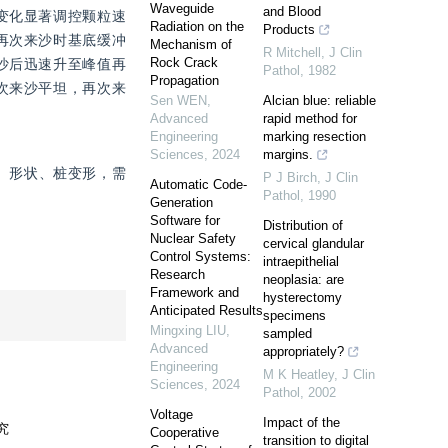
Waveguide
and Blood
变化显著调控颗粒速
Radiation on the
Products
再次来沙时基底缓冲
Mechanism of
R Mitchell
,
J Clin
Rock Crack
沙后迅速升至峰值再
Pathol
,
1982
Propagation
次来沙平坦，再次来
Sen WEN
,
Alcian blue: reliable
Advanced
rapid method for
Engineering
marking resection
Sciences
,
2024
margins.
配、形状、桩变形，需
P J Birch
,
J Clin
Automatic Code-
Pathol
,
1990
Generation
Software for
Distribution of
Nuclear Safety
cervical glandular
Control Systems:
intraepithelial
Research
neoplasia: are
Framework and
hysterectomy
Anticipated Results
specimens
Mingxing LIU
,
sampled
Advanced
appropriately?
Engineering
M K Heatley
,
J Clin
Sciences
,
2024
Pathol
,
2002
Voltage
Impact of the
Cooperative
transition to digital