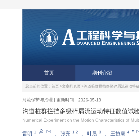
首页
期刊介绍
您当前的位置：
首页 >
文章列表页 >
沟道桩群拦挡多级碎屑流运动特
河流保护与治理
|
更新时间：2026-05-19
沟道桩群拦挡多级碎屑流运动特征数值试
Numerical Experiment on the Motion Characteristics of Mult
*
1
1
2
3
4
雷明
，
张亮
，
叶晨
，
王协康