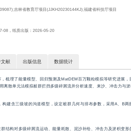
109087);吉林省教育厅项目(JJKH20230144KJ);福建省科技厅项目
2
7-08
，
纸质出版：
2026-05-20
考文献
出版信息
数据统计
，梳理了能量模型、回归预测及MatDEM百万颗粒模拟等研究进展，
用离散单元法模拟桩群拦挡多级碎屑流并分析速度、来沙、冲击力与淤
，构建含三级坡的沟道模型，设定桩群几何与排布参数，采用A、B两
桩群结构对多级碎屑流运动、能量耗散、泥沙补给、冲击力及淤积变形