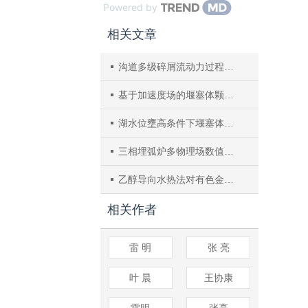
Powered by
相关文章
沟道多级碎屑流动力过程及其演变规律数值模拟研究
基于加速度场的堰塞体颗粒材料渗透破坏离散元快速模拟方法
湖水位壅高条件下堰塞体土料变形特性DEM–PFV耦合模拟研究
三相埋弧炉多物理场数值模拟分析
乙醇导向水热法对有色金属尾矿合成产物ZSM-5形貌的影响
相关作者
雷 明
张 亮
叶 晨
王协康