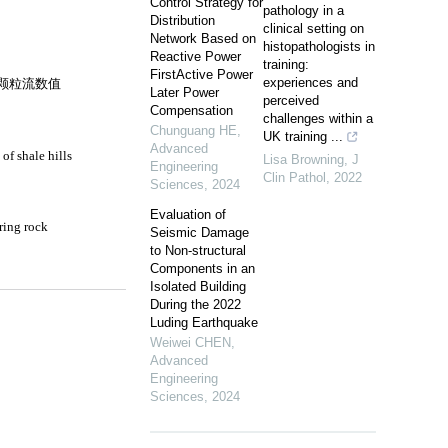
Control Strategy for
pathology in a
Distribution
clinical setting on
Network Based on
histopathologists in
Reactive Power
training:
FirstActive Power
experiences and
Later Power
perceived
Compensation
challenges within a
Chunguang HE
,
UK training ...
Advanced
Lisa Browning
,
J
Engineering
Clin Pathol
,
2022
Sciences
,
2024
Evaluation of
Seismic Damage
to Non-structural
Components in an
Isolated Building
During the 2022
Luding Earthquake
Weiwei CHEN
,
Advanced
Engineering
Sciences
,
2024