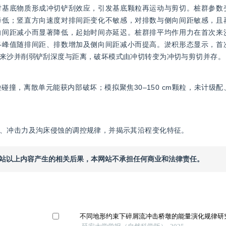
对基底物质形成冲切铲刮效应，引发基底颗粒再运动与剪切。桩群参数
降低；竖直方向速度对排间距变化不敏感，对排数与侧向间距敏感，且
向间距减小而显著降低，起始时间亦延迟。桩群排平均作用力在首次来
终峰值随排间距、排数增加及侧向间距减小而提高。淤积形态显示，首
来沙并削弱铲刮深度与距离，破坏模式由冲切转变为冲切与剪切并存。
撞，离散单元能获内部破坏；模拟聚焦30–150 cm颗粒，未计级
、冲击力及沟床侵蚀的调控规律，并揭示其沿程变化特征。
本网站以上内容产生的相关后果，本网站不承担任何商业和法律责任。