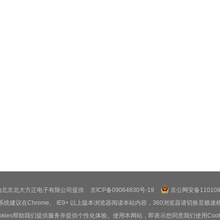
由北京北大方正电子有限公司提供
京ICP备09064830号-19
京公网安备1101080
系统建议在Chrome、 IE9+ 以上版本浏览器阅读本站内容，360浏览器请切换至极速
ookies帮助我们提供服务并提供个性化体验。使用本网站，即表示您同意我们使用Cooki