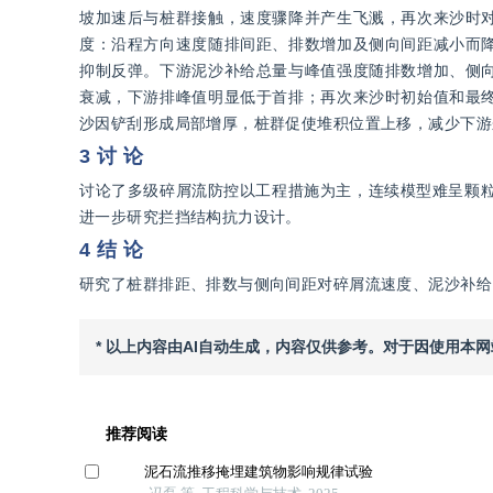
坡加速后与桩群接触，速度骤降并产生飞溅，再次来沙时
度：沿程方向速度随排间距、排数增加及侧向间距减小而
抑制反弹。下游泥沙补给总量与峰值强度随排数增加、侧
衰减，下游排峰值明显低于首排；再次来沙时初始值和最
沙因铲刮形成局部增厚，桩群促使堆积位置上移，减少下游
3 讨 论
讨论了多级碎屑流防控以工程措施为主，连续模型难呈颗粒碰
进一步研究拦挡结构抗力设计。
4 结 论
研究了桩群排距、排数与侧向间距对碎屑流速度、泥沙补给
* 以上内容由AI自动生成，内容仅供参考。对于因使用