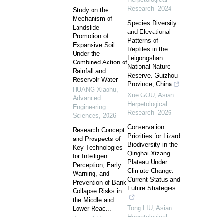
Research
,
2024
Study on the
Mechanism of
Species Diversity
Landslide
and Elevational
Promotion of
Patterns of
Expansive Soil
Reptiles in the
Under the
Leigongshan
Combined Action of
National Nature
Rainfall and
Reserve, Guizhou
Reservoir Water
Province, China
HUANG Xiaohu
,
Xue GOU
,
Asian
Advanced
Herpetological
Engineering
Research
,
2026
Sciences
,
2026
Conservation
Research Concept
Priorities for Lizard
and Prospects of
Biodiversity in the
Key Technologies
Qinghai-Xizang
for Intelligent
Plateau Under
Perception, Early
Climate Change:
Warning, and
Current Status and
Prevention of Bank
Future Strategies
Collapse Risks in
the Middle and
Tong LIU
,
Asian
Lower Reac...
Herpetological