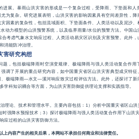
的进展。暴雨山洪灾害的形成是一个复杂过程，受降雨、下垫面和人
因尤为复杂。研究进展表明，山洪灾害的影响因素具有空间差异性，降
成灾因素的复杂性，包括流域面积、下垫面条件、人类活动以及泥沙、
水动力模型的山洪预警系统，以及临界雨量/水位的预警方法。中国山
综合考虑气象水文响应过程、人类活动易灾区识别及灾害预警。此外，
和消能防冲治理。
灾害研究构想
问题，包括极端降雨时空演变规律、极端降雨与强人类活动复合作用
，强调了开展的重点研究内容，如中国重灾省区山洪灾害典型成灾特征
因、极端降雨—水文—溪河响应致灾过程评估方法。此外，还探讨了新
多学科知识耦合等方面，为山洪灾害防御提供理论支撑和实践指导。
治理论、技术和管理水平。主要内容包括：1）分析中国重灾省区山洪
短时强降水预报技术；3）探讨极端降雨与强人类活动复合作用下山洪灾
响应过程的山洪灾害防御方法。
站以上内容产生的相关后果，本网站不承担任何商业和法律责任。