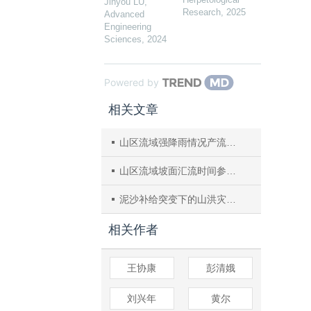
Jinyou LU
,
Research
,
2025
Advanced
Engineering
Sciences
,
2024
Powered by
相关文章
山区流域强降雨情况产流模式研究—以涪江平通河流域为例
山区流域坡面汇流时间参数优化试验研究
泥沙补给突变下的山洪灾害研究构想和成果展望
相关作者
王协康
彭清娥
刘兴年
黄尔