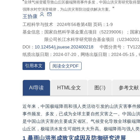
“
全球气候变暖导致山丘区极端降雨事件多发，中国山洪灾害研究取得
”
强降水时空演变规律，为山洪灾害防治提供解决方案。
王协康
工程科学与技术
2024年56卷第4期 页码：1-9
基金信息：
国家自然科学基金重点项目（52239006）；
限公司长江水科学研究联合基金项目（U2340201
DOI：
10.12454/j.jsuese.202400218
中图分类号：
TV12
纸质出版日期：
2024-07-20
，
网络出版日期：
2024-05-15
，
引用本文
阅读全文PDF
AI导读
HTML全文
图(
3
)
参考文献
近年来，中国极端降雨和强人类活动引发的山洪灾害事件
事件频发、多发，已成为全球主要自然灾害之一。中国山洪
是中国山洪灾害的主要成灾省区。气候变化导致全球极端降
山丘区，极端洪水发生可能性大大升高。极端降雨与强人类
1 暴雨山洪形成致灾成因及防御研究进展