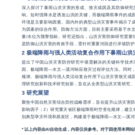
深入探讨了暴雨山洪灾害的形成、致灾成因及其防御研究
响。短时强降水是诱发山洪的关键，而极端降雨事件的成
环境是主要影响因素。国内外的典型山洪灾害事件揭示了
为因素的综合作用。防御方法方面，目前主要采用基于水文
量/水位为预警指标。研究还指出，山洪灾害防御研究需要
是防御山洪灾害的有效手段，需针对重要河段进行岸坡防护
2 极端降雨与强人类活动复合作用下暴雨山洪
提出了中国山洪灾害防控研究中亟需解决的关键科学技术
因、极端降雨—水文—溪河响应致灾过程评估方法。同时
规律、极端降雨与强人类活动复合作用下山洪灾害致灾成
理研究创新和技术研究创新，旨在从全类型山洪灾害研究、
3 研究展望
聚焦中国自然灾害综合防控战略需求，旨在提升山洪灾害防
影响因子；2）研究重灾省区极端降雨时空变化规律，建立
别典型孕灾环境和易发区，构建基于极端降雨—水文—溪河
* 以上内容由AI自动生成，内容仅供参考。对于因使用本网