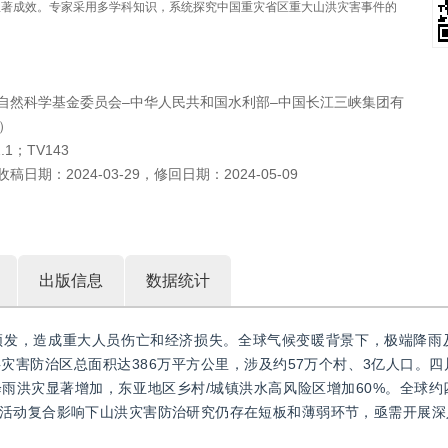
显著成效。专家采用多学科知识，系统探究中国重灾省区重大山洪灾害事件的
国家自然科学基金委员会–中华人民共和国水利部–中国长江三峡集团有
）
2.1；TV143
收稿日期：
2024-03-29
，
修回日期：
2024-05-09
出版信息
数据统计
频发，造成重大人员伤亡和经济损失。全球气候变暖背景下，极端降雨
灾害防治区总面积达386万平方公里，涉及约57万个村、3亿人口。
雨洪灾显著增加，东亚地区乡村/城镇洪水高风险区增加60%。全球约
活动复合影响下山洪灾害防治研究仍存在短板和薄弱环节，亟需开展深