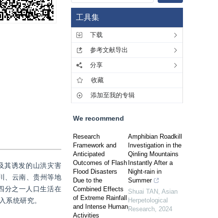
工具集
下载
参考文献导出
分享
收藏
添加至我的专辑
We recommend
Research
Amphibian Roadkill
Framework and
Investigation in the
Anticipated
Qinling Mountains
Outcomes of Flash
Instantly After a
及其诱发的山洪灾害
Flood Disasters
Night-rain in
四川、云南、贵州等地
Due to the
Summer
四分之一人口生活在
Combined Effects
Shuai TAN
,
Asian
of Extreme Rainfall
入系统研究。
Herpetological
and Intense Human
Research
,
2024
Activities