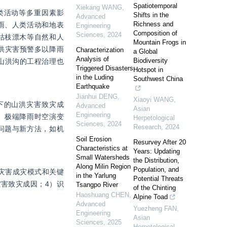
Spatiotemporal
Xiekang WANG
,
类活动等多重因素影
Shifts in the
Advanced
Richness and
雨、人类活动和地表
Engineering
Composition of
Sciences
,
2024
枯枝漂木等自然和人
Mountain Frogs in
洪灾害预警多以降雨
Characterization
a Global
Analysis of
Biodiversity
山洪沟的工程治理也
Triggered Disasters
Hotspot in
in the Luding
Southwest China
Earthquake
Jianhui DENG
,
Xiaoyi WANG
,
下的山洪灾害致灾成
Advanced
Asian
Engineering
、极端降雨时空演变
Herpetological
Sciences
,
2024
Research
,
2024
问题与新方法，如机
Soil Erosion
Resurvey After 20
Characteristics at
Years: Updating
Small Watersheds
the Distribution,
Along Milin Region
Population, and
灾害成灾模式和关键
in the Yarlung
Potential Threats
害致灾成因；4）识
Tsangpo River
of the Chinting
Haoshuang CHEN
,
Alpine Toad
Advanced
Yuezheng FAN
,
Engineering
Asian
Sciences
,
2025
Herpetological