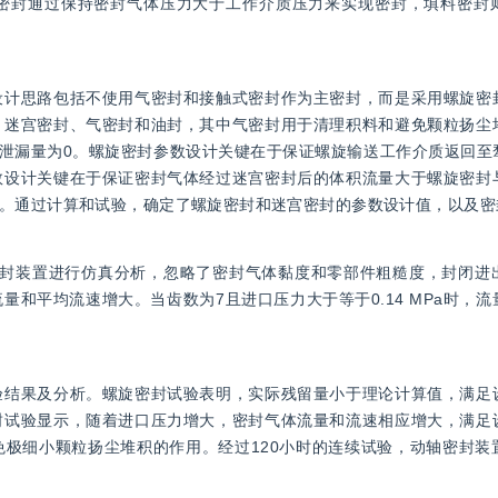
密封通过保持密封气体压力大于工作介质压力来实现密封，填料密封
设计思路包括不使用气密封和接触式密封作为主密封，而是采用螺旋密
、迷宫密封、气密封和油封，其中气密封用于清理积料和避免颗粒扬尘
下，泄漏量为0。螺旋密封参数设计关键在于保证螺旋输送工作介质返回
数设计关键在于保证密封气体经过迷宫密封后的体积流量大于螺旋密封
。通过计算和试验，确定了螺旋密封和迷宫密封的参数设计值，以及密
对犁刀混合机动轴密封装置进行仿真分析，忽略了密封气体黏度和零部件粗糙度，封
和平均流速增大。当齿数为7且进口压力大于等于0.14 MPa时，
验结果及分析。螺旋密封试验表明，实际残留量小于理论计算值，满足
封试验显示，随着进口压力增大，密封气体流量和流速相应增大，满足
极细小颗粒扬尘堆积的作用。经过120小时的连续试验，动轴密封装