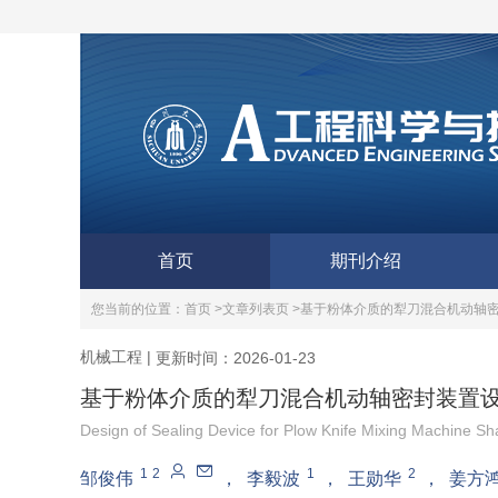
首页
期刊介绍
您当前的位置：
首页 >
文章列表页 >
基于粉体介质的犁刀混合机动轴
机械工程
|
更新时间：2026-01-23
基于粉体介质的犁刀混合机动轴密封装置
Design of Sealing Device for Plow Knife Mixing Machine S
1
2
1
2
邹俊伟
，
李毅波
，
王勋华
，
姜方