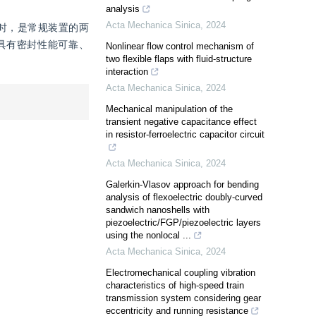
analysis
Acta Mechanica Sinica
,
2024
时，是常规装置的两
具有密封性能可靠、
Nonlinear flow control mechanism of
two flexible flaps with fluid-structure
interaction
Acta Mechanica Sinica
,
2024
Mechanical manipulation of the
transient negative capacitance effect
in resistor-ferroelectric capacitor circuit
Acta Mechanica Sinica
,
2024
Galerkin-Vlasov approach for bending
analysis of flexoelectric doubly-curved
sandwich nanoshells with
piezoelectric/FGP/piezoelectric layers
using the nonlocal ...
Acta Mechanica Sinica
,
2024
Electromechanical coupling vibration
characteristics of high-speed train
transmission system considering gear
eccentricity and running resistance