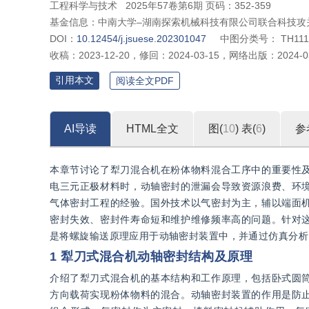
工程科学与技术
2025年57卷第6期 页码：352-359
基金信息：
中南大学‒湖南探索机械科技有限公司联合科技攻关项目
DOI：
10.12454/j.jsuese.202301047
中图分类号：
TH111
收稿：
2023-12-20
，
修回：
2024-03-15
，
网络出版：
2024-0
引用本文
阅读全文PDF
AI导读
HTML全文
图(
10
)
表(
6
)
参
本章节讨论了犁刀混合机在粉体物料混合工序中的重要性
电三元正极材料时，动轴密封的泄漏会导致资源浪费、环
气体密封工程的经验。国外技术以气密封为主，辅以端面
密封失效、密封件寿命短和维护维修频率高的问题。针对
是将螺旋输送原理应用于动轴密封装置中，并通过仿真分析
1 犁刀式混合机动轴密封结构及原理
介绍了犁刀式混合机的基本结构和工作原理，包括卧式圆
方向载荷实现粉体物料的混合。动轴密封装置的作用是防