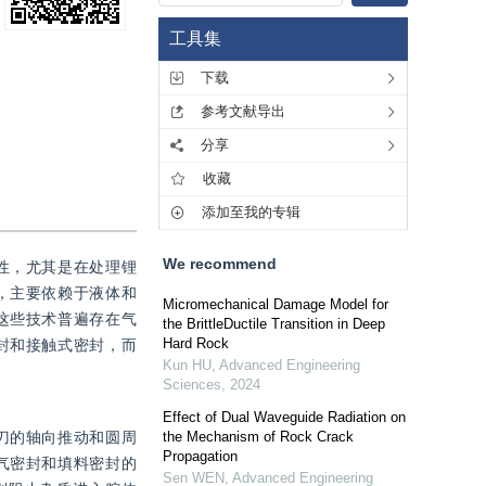
工具集
下载
参考文献导出
分享
收藏
添加至我的专辑
We recommend
性，尤其是在处理锂
，主要依赖于液体和
Micromechanical Damage Model for
这些技术普遍存在气
the BrittleDuctile Transition in Deep
Hard Rock
封和接触式密封，而
Kun HU
,
Advanced Engineering
Sciences
,
2024
Effect of Dual Waveguide Radiation on
刀的轴向推动和圆周
the Mechanism of Rock Crack
Propagation
气密封和填料密封的
Sen WEN
,
Advanced Engineering