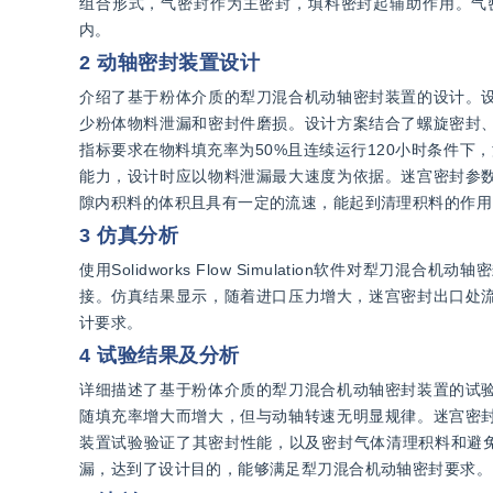
组合形式，气密封作为主密封，填料密封起辅助作用。气
内。
2 动轴密封装置设计
介绍了基于粉体介质的犁刀混合机动轴密封装置的设计。
少粉体物料泄漏和密封件磨损。设计方案结合了螺旋密封
指标要求在物料填充率为50%且连续运行120小时条件
能力，设计时应以物料泄漏最大速度为依据。迷宫密封参
隙内积料的体积且具有一定的流速，能起到清理积料的作用
3 仿真分析
使用Solidworks Flow Simulation软件
接。仿真结果显示，随着进口压力增大，迷宫密封出口处流量
计要求。
4 试验结果及分析
详细描述了基于粉体介质的犁刀混合机动轴密封装置的试
随填充率增大而增大，但与动轴转速无明显规律。迷宫密
装置试验验证了其密封性能，以及密封气体清理积料和避免
漏，达到了设计目的，能够满足犁刀混合机动轴密封要求。