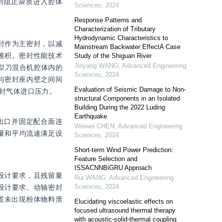
则阻止杂质进入腔体
Sciences
,
2024
Response Patterns and
Characterization of Tributary
Hydrodynamic Characteristics to
封作为主密封，以减
Mainstream Backwater EffectA Case
堆积。密封性能技术
Study of the Shiguan River
Jinyang WANG
,
Advanced Engineering
至犁刀混合机腔体内的
Sciences
,
2024
与密封座内壁之间间
Evaluation of Seismic Damage to Non-
封气体进口压力。
structural Components in an Isolated
Building During the 2022 Luding
Earthquake
闭进出口并固定配合面连
Weiwei CHEN
,
Advanced Engineering
流量和平均流速满足设
Sciences
,
2024
Short-term Wind Power Prediction:
Feature Selection and
ISSACNNBiGRU Approach
设计要求，且残留量
Rui WANG
,
Advanced Engineering
Sciences
,
2024
设计要求。动轴密封
置未出现粉体物料泄
Elucidating viscoelastic effects on
focused ultrasound thermal therapy
with acoustic-solid-thermal coupling