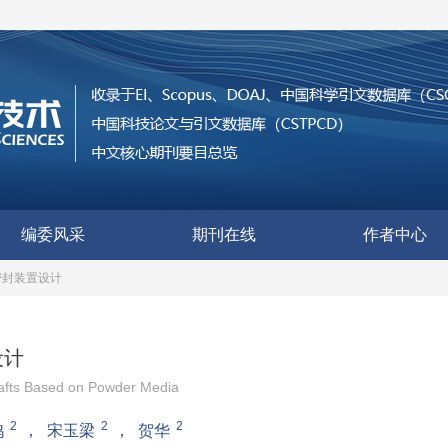
编委风采
期刊在线
作者中心
密封装置设计
设计
hafts Based on Powder Media
2
2
2
鸿
，
宋玉梁
，
贺华