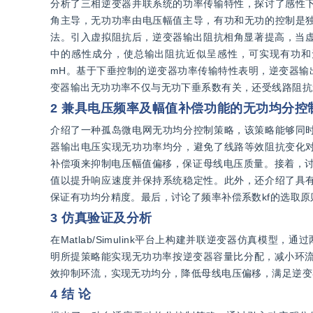
分析了三相逆变器并联系统的功率传输特性，探讨了感性
角主导，无功功率由电压幅值主导，有功和无功的控制是
法。引入虚拟阻抗后，逆变器输出阻抗相角显著提高，当虚
中的感性成分，使总输出阻抗近似呈感性，可实现有功和
mH。基于下垂控制的逆变器功率传输特性表明，逆变器输
变器输出无功功率不仅与无功下垂系数有关，还受线路阻抗
2 兼具电压频率及幅值补偿功能的无功均分控
介绍了一种孤岛微电网无功均分控制策略，该策略能够同
器输出电压实现无功功率均分，避免了线路等效阻抗变化
补偿项来抑制电压幅值偏移，保证母线电压质量。接着，讨
值以提升响应速度并保持系统稳定性。此外，还介绍了具
保证有功均分精度。最后，讨论了频率补偿系数kf的选取原
3 仿真验证及分析
在Matlab/Simulink平台上构建并联逆变器仿真
明所提策略能实现无功功率按逆变器容量比分配，减小环流
效抑制环流，实现无功均分，降低母线电压偏移，满足逆变
4 结 论