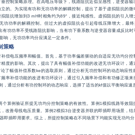
下垂控制策略原理。在高电压等级下，线路阻抗近似呈感性，逆变器输
独立的。为实现有功和无功功率的解耦控制，提出了基于虚拟阻抗的微
拟阻抗增加到3 mH时相角约为89°，接近纯感性。虚拟阻抗的引入
无功功率的解耦控制。但过大的虚拟阻抗会引起母线压降增大，最终选
出有功功率不受线路阻抗影响，当有功下垂系数与逆变器容量成反比时
影响，无功功率均分应满足一定条件。
制策略
时补偿电压频率和幅值。首先，基于功率偏差驱动的自适应无功均分控
对精度的影响。其次，提出了具有幅值补偿功能的改进无功环设计，通
论了幅值补偿系数ke的选取原则，通过分析无功控制环的动态响应性能
有频率补偿功能的改进有功环设计，通过引入频率补偿和有功修正项来
则，通过分析有功控制环的动态响应，选择了适当的kf值以平衡响应速
模型，通过两个算例验证所提无功均分控制策略的有效性。算例1模拟线路等效
，改善母线电压质量。算例2模拟3台逆变器并联的即插即用场景，结
器即插即用要求。综上，所提控制策略在不同场景下均能实现无功均分