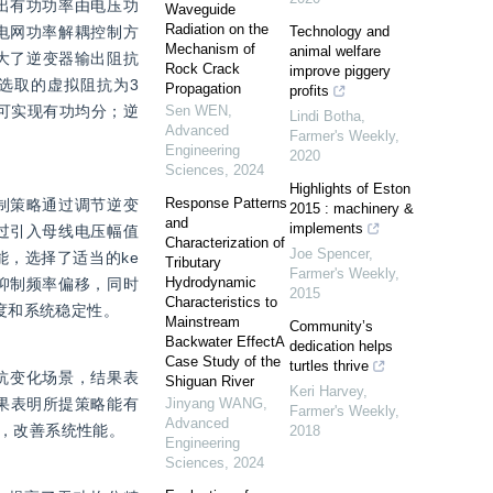
出有功功率由电压功
Waveguide
Radiation on the
电网功率解耦控制方
Technology and
Mechanism of
animal welfare
增大了逆变器输出阻抗
Rock Crack
improve piggery
取的虚拟阻抗为3 
Propagation
profits
可实现有功均分；逆
Sen WEN
,
Lindi Botha
,
Advanced
Farmer's Weekly
,
Engineering
2020
Sciences
,
2024
Highlights of Eston
Response Patterns
制策略通过调节逆变
2015 : machinery &
and
implements
过引入母线电压幅值
Characterization of
Joe Spencer
,
，选择了适当的ke
Tributary
Farmer's Weekly
,
Hydrodynamic
抑制频率偏移，同时
2015
Characteristics to
度和系统稳定性。
Mainstream
Community’s
Backwater EffectA
dedication helps
Case Study of the
turtles thrive
阻抗变化场景，结果表
Shiguan River
Keri Harvey
,
果表明所提策略能有
Jinyang WANG
,
Farmer's Weekly
,
Advanced
，改善系统性能。
2018
Engineering
Sciences
,
2024