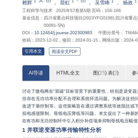
*
1
1
1
1
赖辉
，
苗虹
，
吴雪峰
，
杨效
工程科学与技术
2025年57卷第5期 页码：156-166
基金信息：
四川省重点科技项目(2023YFG0198);四川省重点科技
00081-SN)
DOI：
10.12454/j.jsuese.202300983
中图分类号：
TM46
收稿：
2023-12-02
，
修回：
2024-01-15
，
网络出版：
2024-0
引用本文
阅读全文PDF
AI导读
HTML全文
图(
25
)
表(
3
)
参
讨论了微电网在“双碳”目标背景下的重要性，特别是逆变
但存在无功功率分配不合理和系统环流问题。为解决这些
改进下垂控制等。这些策略旨在通过调整系统等效阻抗或
拟电感值限制、母线电压降低等问题。本文提出了一种新
在有功和无功控制环中引入积分补偿项来抑制母线电压幅值
1 并联逆变器功率传输特性分析