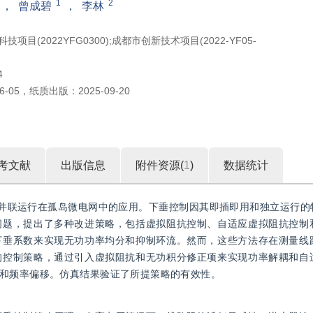
1
2
，
曾成碧
，
李林
项目(2022YFG0300);成都市创新技术项目(2022-YF05-
4
6-05
，
纸质出版：
2025-09-20
考文献
出版信息
附件资源(
1
)
数据统计
器并联运行在孤岛微电网中的应用。下垂控制因其即插即用和独立运行的
问题，提出了多种改进策略，包括虚拟阻抗控制、自适应虚拟阻抗控制
下垂系数来实现无功功率均分和抑制环流。然而，这些方法存在测量线
的控制策略，通过引入虚拟阻抗和无功积分修正项来实现功率解耦和自
和频率偏移。仿真结果验证了所提策略的有效性。