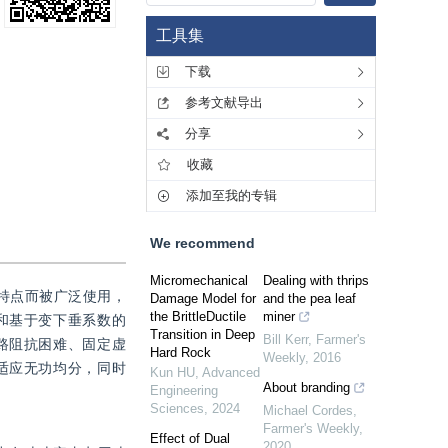
工具集
下载
参考文献导出
分享
收藏
添加至我的专辑
We recommend
Micromechanical
Dealing with thrips
特点而被广泛使用，
Damage Model for
and the pea leaf
the BrittleDuctile
miner
和基于变下垂系数的
Transition in Deep
Bill Kerr
,
Farmer's
路阻抗困难、固定虚
Hard Rock
Weekly
,
2016
适应无功均分，同时
Kun HU
,
Advanced
About branding
Engineering
Sciences
,
2024
Michael Cordes
,
Farmer's Weekly
,
Effect of Dual
2020