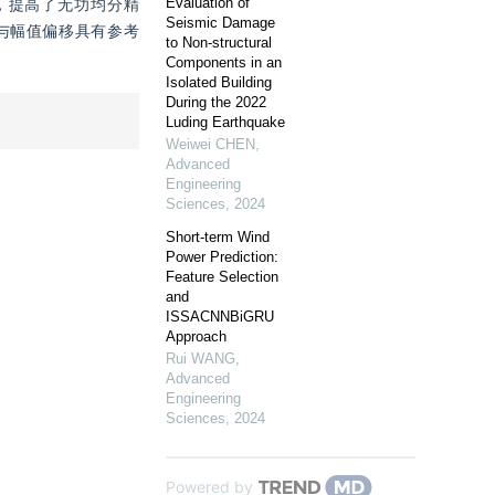
Evaluation of
，提高了无功均分精
Seismic Damage
与幅值偏移具有参考
to Non-structural
Components in an
Isolated Building
During the 2022
Luding Earthquake
Weiwei CHEN
,
Advanced
Engineering
Sciences
,
2024
Short-term Wind
Power Prediction:
Feature Selection
and
ISSACNNBiGRU
Approach
Rui WANG
,
Advanced
Engineering
Sciences
,
2024
Powered by