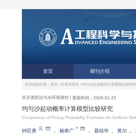
首页
期刊介绍
您当前的位置：
首页 >
文章列表页 >
均匀沙起动概率计算模型比较研
水灾害防治与水环境调控
|
更新时间：2026-01-23
均匀沙起动概率计算模型比较研究
Comparison of Pickup Probability Formulas for Uniform Se
*
钟臣勇
，
杨奉广
，
聂锐华
，
黄尔
，