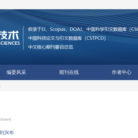
编委风采
期刊在线
作者中心
究
diment
刘兴年