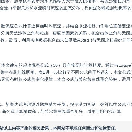
理图景。起动概率表示为水流推移力大于阻力的概率，与泥沙颗粒的水
合受力平衡关系和水流瞬时流速的正态分布，得到泥沙颗粒起动概率的
对数流速公式计算近床面时均流速，并结合水流推移力作用位置确定流
，通过分析天然沙休止角与粒径、密度等因素的关系，拟合出休止角与无
。最后，利用实测数据拟合出未知函数A3g(d*)与无因次粒径d*之
文建立的起动概率公式（30）具有较高的计算精度。通过与Luque
集中在最佳线两侧。表1进一步比较了不同公式的平均误差，本文公式
粒处于临界状态时各公式的变化规律，本文公式与希尔兹曲线重合较好，适
式。新表达式考虑泥沙颗粒受力平衡，揭示受力机制，弥补以往公式不
，新公式计算精度高，与希尔兹曲线重合良好，适用于均匀沙计算。
本网站以上内容产生的相关后果，本网站不承担任何商业和法律责任。