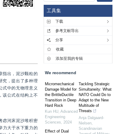
工具集
下载
参考文献导出
分享
收藏
添加至我的专辑
We recommend
章指出，泥沙颗粒的
研究，提出了多种理
Micromechanical
Tackling Strategic
公式中的无物理意义
Damage Model for
Simultaneity: What
the BrittleDuctile
NATO Could Do to
，该公式在结构上不
Transition in Deep
Adapt to the New
Hard Rock
Multitude of
Threats
Kun HU
,
Advanced
Engineering
Anja Dalgaard-
考虑河床泥沙堆积密
Sciences
,
2024
Nielsen
,
举力大于水下重力的
Scandinavian
Effect of Dual
Journal of Military