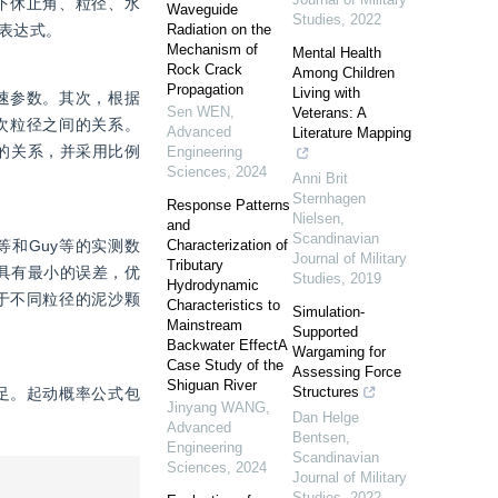
下休止角、粒径、水
Waveguide
Studies
,
2022
表达式。
Radiation on the
Mechanism of
Mental Health
Rock Crack
Among Children
Propagation
Living with
速参数。其次，根据
Sen WEN
,
Veterans: A
因次粒径之间的关系。
Advanced
Literature Mapping
间的关系，并采用比例
Engineering
Sciences
,
2024
Anni Brit
Sternhagen
Response Patterns
Nielsen
,
and
Scandinavian
等和Guy等的实测数
Characterization of
Journal of Military
Tributary
具有最小的误差，优
Studies
,
2019
Hydrodynamic
用于不同粒径的泥沙颗
Characteristics to
Simulation-
Mainstream
Supported
Backwater EffectA
Wargaming for
Case Study of the
Assessing Force
Shiguan River
Structures
足。起动概率公式包
Jinyang WANG
,
Dan Helge
Advanced
Bentsen
,
Engineering
Scandinavian
Sciences
,
2024
Journal of Military
Studies
,
2022