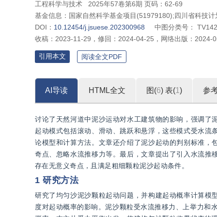
工程科学与技术
2025年57卷第6期 页码：62-69
基金信息：
国家自然科学基金项目(51979180);四川省科技计划资
DOI：
10.12454/j.jsuese.202300968
中图分类号：
TV142
收稿：
2023-11-29
，
修回：
2024-04-25
，
网络出版：
2024-0
引用本文
阅读全文PDF
AI导读
HTML全文
图(
6
)
表(
1
)
参
讨论了天然河道中泥沙运动对水工建筑物的影响，强调了
起动模式包括滚动、滑动、跳跃和悬浮，这些模式受水流
论模型和计算方法。文章还介绍了泥沙起动的判别标准，
奇点、忽略水流推移力等。最后，文章提出了引入水流推
存在无意义奇点，且满足粗细颗粒泥沙起动条件。
1 研究方法
研究了均匀沙泥沙颗粒起动问题，并构建起动概率计算模
度对起动概率的影响。泥沙颗粒受水流推移力、上举力和水