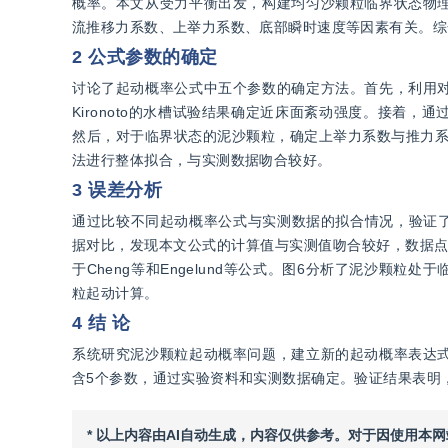
概率。本文从受力平衡出发，构建均匀沙颗粒临界状态物
流推移力系数、上举力系数、底部瞬时速度等因素有关。综
2 公式参数的确定
讨论了起动概率公式中五个参数的确定方法。首先，利用
Kironoto的水槽试验结果确定近床面紊动强度。接着
然后，对于临界状态的泥沙颗粒，确定上举力系数与推力系数
法进行整体拟合，与实测数据吻合较好。
3 误差分析
通过比较不同起动概率公式与实测数据的拟合情况，验证了本
据对比，发现本文公式的计算值与实测值吻合较好，数据点
于Cheng等和Engelund等公式。图6分析了泥沙颗
粒起动计算。
4 结 论
系统研究泥沙颗粒起动概率问题，建立新的起动概率表达
含5个参数，通过实验资料和实测数据确定。验证结果表明
* 以上内容由AI自动生成，内容仅供参考。对于因使用