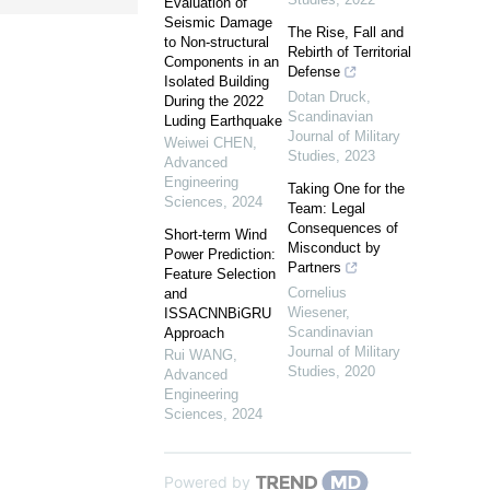
Evaluation of
Seismic Damage
The Rise, Fall and
to Non-structural
Rebirth of Territorial
Components in an
Defense
Isolated Building
Dotan Druck
,
During the 2022
Scandinavian
Luding Earthquake
Journal of Military
Weiwei CHEN
,
Studies
,
2023
Advanced
Engineering
Taking One for the
Sciences
,
2024
Team: Legal
Consequences of
Short-term Wind
Misconduct by
Power Prediction:
Partners
Feature Selection
Cornelius
and
Wiesener
,
ISSACNNBiGRU
Scandinavian
Approach
Journal of Military
Rui WANG
,
Studies
,
2020
Advanced
Engineering
Sciences
,
2024
Powered by