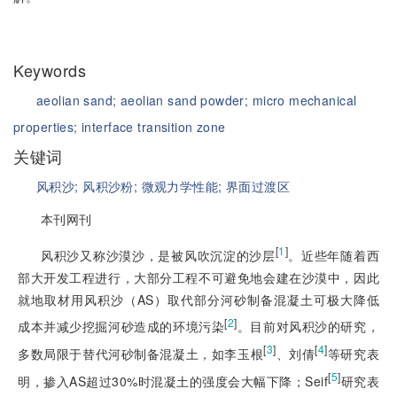
Keywords
aeolian sand;
aeolian sand powder;
micro mechanical
properties;
interface transition zone
关键词
风积沙;
风积沙粉;
微观力学性能;
界面过渡区
本刊网刊
[
1
]
风积沙又称沙漠沙，是被风吹沉淀的沙层
。近些年随着西
部大开发工程进行，大部分工程不可避免地会建在沙漠中，因此
就地取材用风积沙（AS）取代部分河砂制备混凝土可极大降低
[
2
]
成本并减少挖掘河砂造成的环境污染
。目前对风积沙的研究，
[
3
]
[
4
]
多数局限于替代河砂制备混凝土，如李玉根
、刘倩
等研究表
[
5
]
明，掺入AS超过30%时混凝土的强度会大幅下降；Seif
研究表