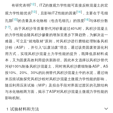
[
12
]
有研究表明
，ITZ的微观力学性能可直接反映混凝土的宏
[
13
]
[
14
]
观力学性能优劣
，且影响ITZ性能的因素
，主要在于毛细
[
15
]
[
16
]
孔隙
的含量及水化物相（包含毛细孔）的强度
与体积分数
[
17
]
。由于风积沙等质量替代河砂量超过40%时，风积沙混凝土
的力学性能会随风积沙掺量的增加呈逐步下降趋势，为解决这一
难题，可立足“就地取材”原则，对风积沙进行磨细处理制备风积
沙粉（ASP），并引入“以废治废”理念，通过该类固废资源化利
用方式，实现风积沙混凝土力学性能的提升，既降低原材料成
本，又为固废高效利用提供新路径。因此本文选择以风积沙替代
河砂100%制备风积沙混凝土，同时将风积沙磨细制备ASP，AS
按10%、20%、30%的比例替代风积沙混凝土中的水泥，通过纳
米压痕试验探究风积沙粉对风积沙混凝土微观力学性能的影响，
随后利用压汞试验（MIP）及拟合手段对界面过渡区的孔隙结构
与水化物相两方面，揭示了ASP对风积沙混凝土微观力学性能的
影响机制。
1
试验材料和方法