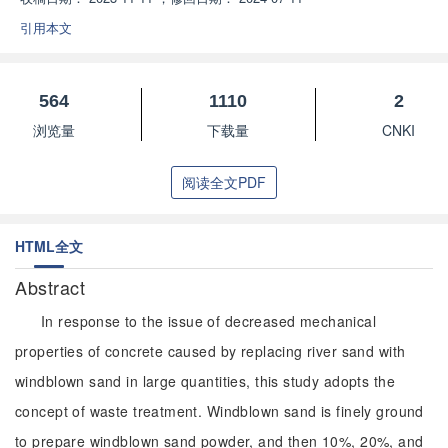
引用本文
564
1110
2
浏览量
下载量
CNKI
阅读全文PDF
HTML全文
Abstract
In response to the issue of decreased mechanical
properties of concrete caused by replacing river sand with
windblown sand in large quantities, this study adopts the
concept of waste treatment. Windblown sand is finely ground
to prepare windblown sand powder, and then 10%, 20%, and