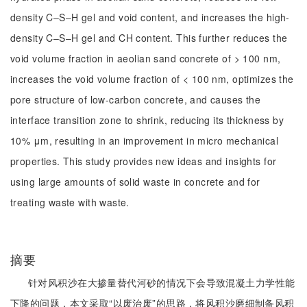
density C‒S‒H gel and void content, and increases the high-
density C‒S‒H gel and CH content. This further reduces the
void volume fraction in aeolian sand concrete of > 100 nm,
increases the void volume fraction of < 100 nm, optimizes the
pore structure of low-carbon concrete, and causes the
interface transition zone to shrink, reducing its thickness by
10% μm, resulting in an improvement in micro mechanical
properties. This study provides new ideas and insights for
using large amounts of solid waste in concrete and for
treating waste with waste.
摘要
针对风积沙在大掺量替代河砂的情况下会导致混凝土力学性能
下降的问题，本文采取“以废治废”的思路，将风积沙磨细制备风积