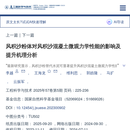
原文太长?试试AI快速理解
AI导读
上一篇
|
下一篇
风积沙粉体对风积沙混凝土微观力学性能的影响及
提升机理分析
”
“
最新研究显示，风积沙粉替代水泥可显著提升风积沙混凝土微观力学性能，
”
为固废材料在混凝土中大掺量使用提供新思路。
李越
，
王海龙
，
维利思
，
郭皓隆
，
马扩
，
云振军
，
工程科学与技术
2025年57卷第5期 页码：225-236
基金信息：
国家自然科学基金项目（52069024；51669026）
DOI：
10.12454/j.jsuese.202300902
中图分类号：
TU502
纸质出版日期：
2025-09-20
，
网络出版日期：
2024-09-30
，
收稿日期：
2023-11-11
，
修回日期：
2024-07-11