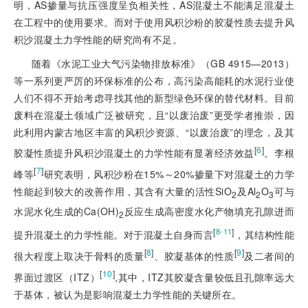
明，AS掺量与抗压强度呈负相关性，AS混凝土不能满足混凝土
在工程中的使用要求。而对于使用风积沙粉的胶凝性质去提升风
积沙混凝土力学性能的研究尚有不足。
随着《水泥工业大气污染物排放标准》（GB 4915—2013）
等一系列更严厉的环保标准的公布，高污染高能耗的水泥行业使
人们不得不开始考虑寻找其他的新型绿色环保的替代材料。目前
废料在混凝土领域广泛被研究，且“以废治废”更受学者推崇，因
此利用内蒙古地区丰富的风积沙资源、“以废治废”的理念，及其
[
6
]
胶凝性质提升风积沙混凝土的力学性能有显著经济效益
。李根
[
7
]
峰等
研究表明，风积沙粉在15%～20%掺量下对混凝土的力学
性能起到较大的改善作用，其含有大量的活性SiO
及Al
O
可与
2
2
3
水泥水化生成的Ca(OH)
反应生成高密度水化产物填充孔隙进而
2
[
]
8-11
提升混凝土的力学性能。对于混凝土自身而言
，其结构性能
[
8
]
[
9
]
很大程度上取决于骨料的质量
、胶凝基体的性质
及二者间的
[
10
]
界面过渡区（ITZ）
,其中，ITZ其胶凝含量较低且孔隙率远大
于基体，被认为是影响混凝土力学性能的关键所在。