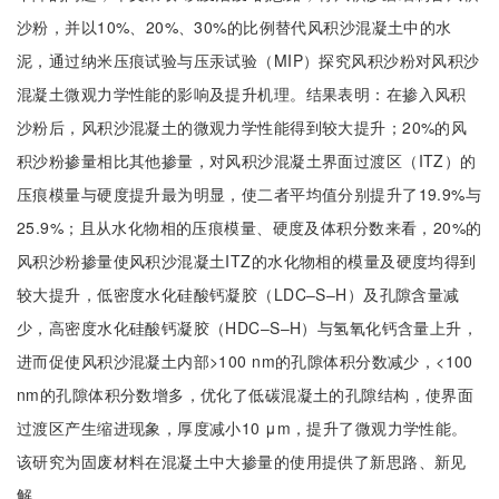
沙粉，并以10%、20%、30%的比例替代风积沙混凝土中的水
泥，通过纳米压痕试验与压汞试验（MIP）探究风积沙粉对风积沙
混凝土微观力学性能的影响及提升机理。结果表明：在掺入风积
沙粉后，风积沙混凝土的微观力学性能得到较大提升；20%的风
积沙粉掺量相比其他掺量，对风积沙混凝土界面过渡区（ITZ）的
压痕模量与硬度提升最为明显，使二者平均值分别提升了19.9%与
25.9%；且从水化物相的压痕模量、硬度及体积分数来看，20%的
风积沙粉掺量使风积沙混凝土ITZ的水化物相的模量及硬度均得到
较大提升，低密度水化硅酸钙凝胶（LDC‒S‒H）及孔隙含量减
少，高密度水化硅酸钙凝胶（HDC‒S‒H）与氢氧化钙含量上升，
进而促使风积沙混凝土内部>100 nm的孔隙体积分数减少，<100
nm的孔隙体积分数增多，优化了低碳混凝土的孔隙结构，使界面
过渡区产生缩进现象，厚度减小10 μm，提升了微观力学性能。
该研究为固废材料在混凝土中大掺量的使用提供了新思路、新见
解。