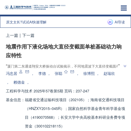
原文太长?试试AI快速理解
AI导读
上一篇
|
下一篇
地震作用下液化场地大直径变截面单桩基础动力响
应特性
”
“
厦门第二东通道翔安大桥振动台试验揭示，不同地震波下大直径变截面单桩
”
动力响应特性差异显著，为抗震设计提供参考。
冯忠居
，
李德
，
张聪
，
徐博熙
，
赵瑞欣
，
赖德金
，
工程科学与技术
2025年57卷第5期 页码：237-247
基金信息：
福建省交通运输科技项目（202105）；海南省交通科技项目
（HNZXY2015‒045R）；国家自然科学基金青年科学基金项
目（4190070568）；长安大学中央高校基本科研业务费专项
资金（300102218115）