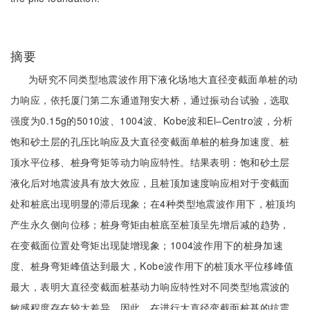
摘要
为研究不同类型地震波作用下液化场地大直径变截面单桩的动
力响应，依托厦门第二东通道翔安大桥，通过振动台试验，选取
强度为0.15g的5010波、1004波、Kobe波和El‒Centro波，分析
饱和砂土层的孔压比响应及大直径变截面单桩的桩身加速度、桩
顶水平位移、桩身弯矩等动力响应特性。结果表明：饱和砂土层
液化后对地震波具有放大效应，且桩顶加速度响应相对于变截面
处和桩底出现明显的滞后现象；在4种类型地震波作用下，桩顶均
产生永久侧向位移；桩身弯矩由桩底至桩顶呈先增后减的趋势，
在变截面位置处弯矩出现陡增现象；1004波作用下的桩身加速
度、桩身弯矩峰值达到最大，Kobe波作用下的桩顶水平位移峰值
最大，表明大直径变截面桩基动力响应特性对不同类型地震波的
敏感程度存在较大差异。因此，在进行大直径变截面桩基的抗震