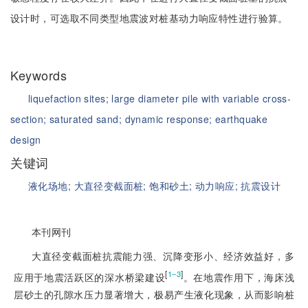
设计时，可选取不同类型地震波对桩基动力响应特性进行验算。
Keywords
liquefaction sites;
large diameter pile with variable cross-
section;
saturated sand;
dynamic response;
earthquake
design
关键词
液化场地;
大直径变截面桩;
饱和砂土;
动力响应;
抗震设计
本刊网刊
大直径变截面桩抗震能力强、沉降变形小、经济效益好，多
[
]
1‒3
应用于地震活跃区的深水桥梁建设
。在地震作用下，海床浅
层砂土的孔隙水压力显著增大，极易产生液化现象，从而影响桩