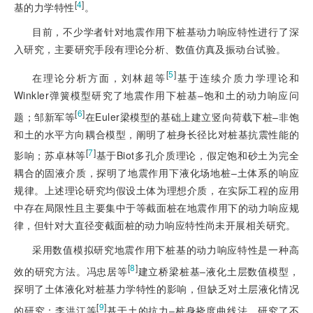
[
4
]
基的力学特性
。
目前，不少学者针对地震作用下桩基动力响应特性进行了深
入研究，主要研究手段有理论分析、数值仿真及振动台试验。
[
5
]
在理论分析方面，刘林超等
基于连续介质力学理论和
Winkler弹簧模型研究了地震作用下桩基‒饱和土的动力响应问
[
6
]
题；邹新军等
在Euler梁模型的基础上建立竖向荷载下桩‒非饱
和土的水平方向耦合模型，阐明了桩身长径比对桩基抗震性能的
[
7
]
影响；苏卓林等
基于Biot多孔介质理论，假定饱和砂土为完全
耦合的固液介质，探明了地震作用下液化场地桩‒土体系的响应
规律。上述理论研究均假设土体为理想介质，在实际工程的应用
中存在局限性且主要集中于等截面桩在地震作用下的动力响应规
律，但针对大直径变截面桩的动力响应特性尚未开展相关研究。
采用数值模拟研究地震作用下桩基的动力响应特性是一种高
[
8
]
效的研究方法。冯忠居等
建立桥梁桩基‒液化土层数值模型，
探明了土体液化对桩基力学特性的影响，但缺乏对土层液化情况
[
9
]
的研究；李洪江等
基于土的抗力‒桩身挠度曲线法，研究了不