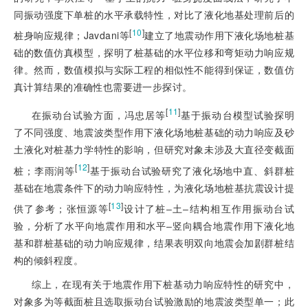
同振动强度下单桩的水平承载特性，对比了液化地基处理前后的
[
10
]
桩身响应规律；Javdani等
建立了地震动作用下液化场地桩基
础的数值仿真模型，探明了桩基础的水平位移和弯矩动力响应规
律。然而，数值模拟与实际工程的相似性不能得到保证，数值仿
真计算结果的准确性也需要进一步探讨。
[
11
]
在振动台试验方面，冯忠居等
基于振动台模型试验探明
了不同强度、地震波类型作用下液化场地桩基础的动力响应及砂
土液化对桩基力学特性的影响，但研究对象未涉及大直径变截面
[
12
]
桩；李雨润等
基于振动台试验研究了液化场地中直、斜群桩
基础在地震条件下的动力响应特性，为液化场地桩基抗震设计提
[
13
]
供了参考；张恒源等
设计了桩‒土‒结构相互作用振动台试
验，分析了水平向地震作用和水平‒竖向耦合地震作用下液化地
基和群桩基础的动力响应规律，结果表明双向地震会加剧群桩结
构的倾斜程度。
综上，在现有关于地震作用下桩基动力响应特性的研究中，
对象多为等截面桩且选取振动台试验激励的地震波类型单一；此