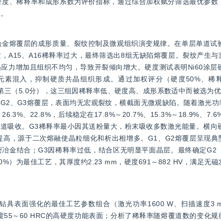
密度、稀释率和成形系数为评价指标，通过综合加权赋分筛选最优参数
合。
0合金熔覆层的成形质量、裂纹控制及微观组织演变规律。在单层单道试
量裂纹，A15、A16稀释率过大，最终筛选出8组无缺陷熔覆层。裂纹产生
增加且组织不均匀，导致开裂倾向增大。硬度测试表明Ni60涂层硬度在
元素混入，抑制硬质共晶组织形成。通过加权评分（硬度50%、稀释
，A1第三（5.0分），这三组因稀释率低、硬度高、成形系数适中而被选为
1、G2、G3熔覆层，表面均无宏观裂纹，横截面无微观缺陷。随着激光
3%、22.8%，后续稳定在17.8%～20.7%、15.3%～18.9%、7.
吸收。G3稀释率最小因其送粉量大，粉末吸收多数激光能量。横向硬度5
有所提高，源于二次熔融使晶粒细化和析出相增多。G1、G2熔覆层呈现
冶金结合；G3因稀释率过低，结合区无明显平面晶层。最终确定G2（
搭接率50%）为最佳工艺，其厚度约2.23 mm，硬度691～882 HV，满
面强化的最佳工艺参数组合（激光功率1600 W、扫描速度3 mm/
洛氏硬度55～60 HRC的高硬度功能表面；分析了稀释率随熔覆道数的变