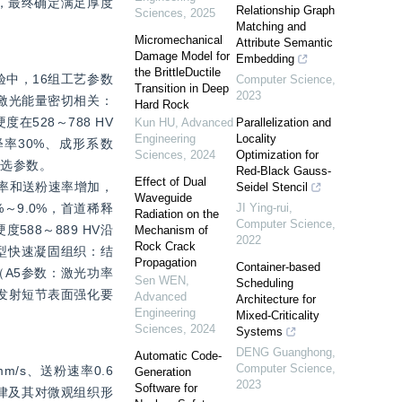
，最终确定满足厚度
Relationship Graph
Sciences
,
2025
Matching and
Micromechanical
Attribute Semantic
Damage Model for
Embedding
the BrittleDuctile
验中，16组工艺参数
Computer Science
,
Transition in Deep
2023
与激光能量密切相关：
Hard Rock
528～788 HV
Kun HU
,
Advanced
Parallelization and
Engineering
Locality
率30%、成形系数
Sciences
,
2024
Optimization for
优选参数。
Red-Black Gauss-
Effect of Dual
功率和送粉速率增加，
Seidel Stencil
Waveguide
6%～9.0%，首道稀释
JI Ying-rui
,
Radiation on the
Computer Science
,
88～889 HV沿
Mechanism of
2022
Rock Crack
典型快速凝固组织：结
Propagation
Container-based
A5参数：激光功率
Sen WEN
,
Scheduling
足无磁发射短节表面强化要
Advanced
Architecture for
Engineering
Mixed-Criticality
Sciences
,
2024
Systems
DENG Guanghong
,
Automatic Code-
Computer Science
,
s、送粉速率0.6 
Generation
2023
Software for
化规律及其对微观组织形