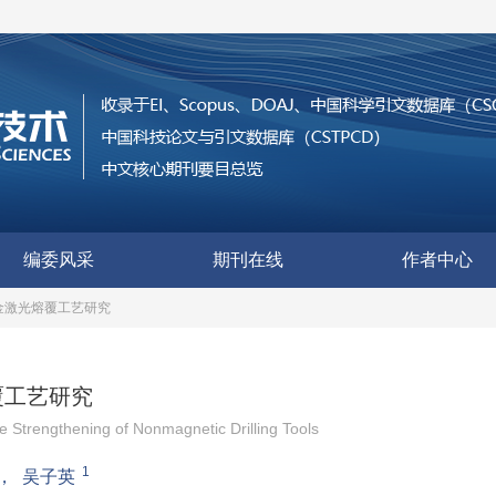
编委风采
期刊在线
作者中心
金激光熔覆工艺研究
覆工艺研究
e Strengthening of Nonmagnetic Drilling Tools
1
，
吴子英