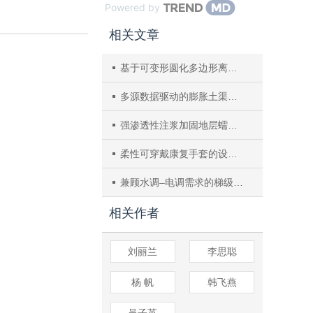
Powered by
相关文章
基于可变形圆化多边形离散单元法的块体直剪数值试验
多源数据驱动的膨胀土渠道边坡变形及影响因素分析方法
强渗透性注浆加固地层蠕变特性及长期变形预测
柔性可穿戴康复手套的设计和实验
兼顾水调‒电调需求的梯级水光互补调度及影响分析
相关作者
刘丽兰
李思聪
杨 帆
韩飞燕