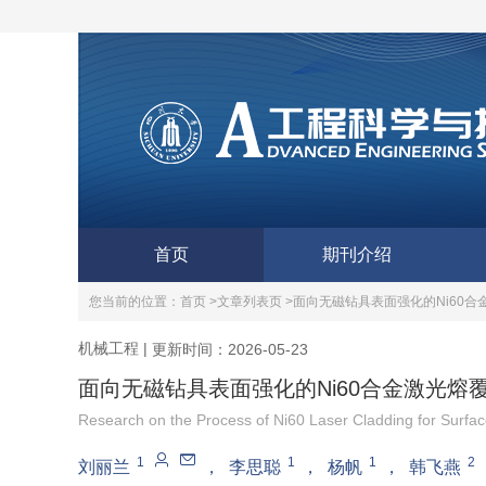
首页
期刊介绍
您当前的位置：
首页 >
文章列表页 >
面向无磁钻具表面强化的Ni60合
机械工程
|
更新时间：2026-05-23
面向无磁钻具表面强化的Ni60合金激光熔
Research on the Process of Ni60 Laser Cladding for Surfac
1
1
1
2
刘丽兰
，
李思聪
，
杨帆
，
韩飞燕