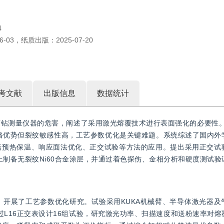
4
6-03
，
纸质出版：
2025-07-20
考文献
出版信息
数据统计
测量仪器的危害，阐述了采用激光熔覆技术进行表面强化的必要性。通过对
具价格优势但裂纹敏感性高，工艺参数优化是关键难题。系统综述了国内
括预热保温、响应面法优化、正交试验等方法的应用。提出采用正交试
上制备无裂纹Ni60合金涂层，并通过着色探伤、金相分析和硬度测试
题，开展了工艺参数优化研究。试验采用KUKA机械臂、半导体激光器
通过L16正交表设计16组试验，研究激光功率、扫描速度和送粉速率对