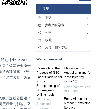
工具集
下载
参考文献导出
分享
收藏
添加至我的专辑
We recommend
比Stelcar65
外学者在镍基合金激光
Research on the
UN condemns
验结合稀释率、成形
Process of Ni60
Australian plans for
Laser Cladding for
“safe injecting
验证了涂层质量，为后
Surface
rooms”
Strengthening of
Gavin Yamey
,
The
Nonmagnetic
BMJ
,
2000
Drilling Tools
及气载式送粉器搭建平
Entity Alignment
LIU Lilan
,
Method Combining
熔覆层质量的影响。采
Advanced
Iterative
Engineering