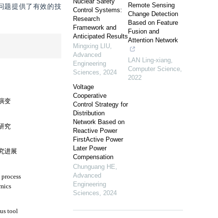
Nuclear Safety
Remote Sensing
损问题提供了有效的技
Control Systems:
Change Detection
Research
Based on Feature
Framework and
Fusion and
Anticipated Results
Attention Network
Mingxing LIU
,
Advanced
LAN Ling-xiang
,
Engineering
Computer Science
,
Sciences
,
2024
2022
Voltage
Cooperative
Control Strategy for
Distribution
Network Based on
Reactive Power
FirstActive Power
Later Power
Compensation
Chunguang HE
,
Advanced
Engineering
Sciences
,
2024