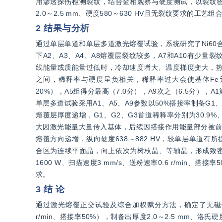
用渗透探伤检测裂纹，结合金相观察与硬度测试，以裂纹
2.0～2.5 mm、硬度580～630 HV且无裂纹要求的工艺组
2 结果与分析
通过单层单道和单层多道激光熔覆试验，系统研究了Ni6
下A2、A3、A4、A8熔覆层裂纹较多，A7和A10有少
线能量或质能量过低时，冷却速度增大、温度梯度变大，热应力
之间，稀释率与硬度呈负相关，稀释率过大会使基体Fe
20%），A5组得分最高（7.0分），A9次之（6.5分）
单层多道试验采用A1、A5、A9参数以50%搭接率制备G
熔覆层厚度递增，G1、G2、G3首道稀释率分别为30.9%、26.
大因激光能量大量传入基体，后续因搭接作用能量部分被前道
熔覆方向递增，纵向硬度638～882 HV，较单层单道
合区为连续平面晶，向上依次为树枝晶、等轴晶，形成致密
1600 W、扫描速度3 mm/s、送粉速率0.6 r/min、
求。
3 结 论
通过激光熔覆正交试验及综合加权赋分方法，确定了无磁钻具表
r/min、搭接率50%），制备出厚度2.0～2.5 mm、