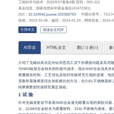
工程科学与技术
2025年57卷第4期 页码：303-312
基金信息：
国家自然科学基金项目(42472381)
DOI：
10.12454/j.jsuese.202300783
中图分类号：
TG17
收稿：
2023-10-06
，
修回：
2024-01-25
，
网络首发：
2024-0
引用本文
阅读全文PDF
AI导读
HTML全文
图(
16
)
表(
4
)
参
介绍了无磁钻具在定向钻井恶劣工况下的磨损问题及其对随钻
与Ni60镍基合金粉末的性能与成本，指出Ni60合金虽
熔覆裂纹控制、工艺优化及组织性能研究方面的进展，包
系数和显微硬度综合加权赋分的方法，在316L不锈钢基材
续摩擦磨损性能研究奠定基础。
1 试 验
针对无磁发射短节表面Ni60合金激光熔覆出现的裂纹问
台，以Ni60合金粉末为熔覆材料、316L不锈钢为基体。