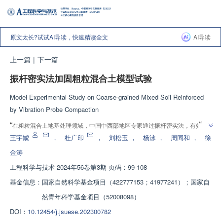
原文太长?试试AI导读，快速精读全文
AI导读
上一篇
|
下一篇
振杆密实法加固粗粒混合土模型试验
Model Experimental Study on Coarse-grained Mixed Soil Reinforced
by Vibration Probe Compaction
”
“
在粗粒混合土地基处理领域，中国中西部地区专家通过振杆密实法，有效提
”
高了地基承载力和消除不均匀性，为现场施工提供关键参数依据。
王宇虓
，
杜广印
，
刘松玉
，
杨泳
，
周同和
，
徐
金涛
工程科学与技术
2024年56卷第3期 页码：99-108
基金信息：
国家自然科学基金项目（422777153；41977241）；国家自
然青年科学基金项目（52008098）
DOI：
10.12454/j.jsuese.202300782