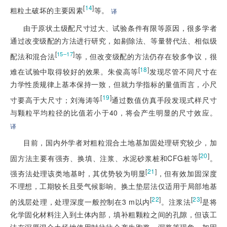
[
14
]
粗粒土破坏的主要因素
等。
译
由于原状土级配尺寸过大、试验条件有限等原因，很多学者
通过改变级配的方法进行研究，如剔除法、等量替代法、相似级
[
]
15–17
配法和混合法
等，但改变级配的方法仍存在较多争议，很
[
18
]
难在试验中取得较好的效果。朱俊高等
发现尽管不同尺寸在
力学性质规律上基本保持一致，但就力学指标的量值而言，小尺
[
19
]
寸要高于大尺寸；刘海涛等
通过数值仿真手段发现式样尺寸
与颗粒平均粒径的比值若小于40，将会产生明显的尺寸效应。
译
目前，国内外学者对粗粒混合土地基加固处理研究较少，加
[
20
]
固方法主要有强夯、换填、注浆、水泥砂浆桩和CFG桩等
。
[
21
]
强夯法处理该类地基时，其优势较为明显
，但有效加固深度
不理想，工期较长且受气候影响。换土垫层法仅适用于局部地基
[
22
]
[
23
]
的浅层处理，处理深度一般控制在3 m以内
。注浆法
是将
化学固化材料注入到土体内部，填补粗颗粒之间的孔隙，但该工
法在深厚混合土场地使用时往往会产生跑浆、漏浆等现象，加固