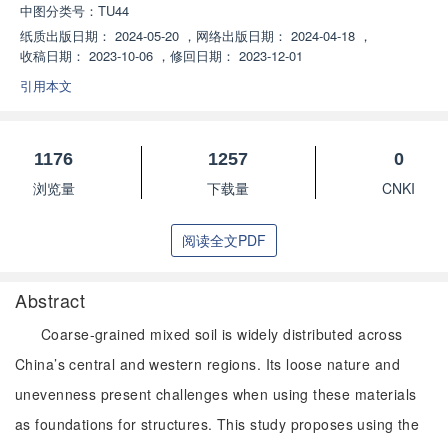
中图分类号：
TU44
纸质出版日期：
2024-05-20
，
网络出版日期：
2024-04-18
，
收稿日期：
2023-10-06
，
修回日期：
2023-12-01
引用本文
1176
1257
0
浏览量
下载量
CNKI
阅读全文PDF
Abstract
Coarse-grained mixed soil is widely distributed across
China’s central and western regions. Its loose nature and
unevenness present challenges when using these materials
as foundations for structures. This study proposes using the