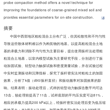
probe compaction method offers a novel technique for
improving the foundations of coarse-grained mixed soil and
provides essential parameters for on-site construction.
译
摘要
中国中西部地区粗粒混合土分布广泛，但其松散性和不均匀性
导致这些散体材料难以作为构筑物的地基。以提高粗粒混合土地
基的承载力和消除不均匀性为主要目标，提出使用振杆法处理粗
粒混合土地基，以室内模型试验为主要研究手段，分别进行了振
动加固试验、轻型动力触探试验和密度测量试验，并在试验过程
中实时监测振动和沉降指标，探究了振杆密实法对粗粒土的加固
效果，分析了k值（d90/振杆直径）和振动频率对加固效果的影
响。结果表明：振动处理后，式样的轻型动力触探击数平均可达
13击，较处理前提高了11击，试样底部的平均压实度可达81%，
相应的承载力提高200 kPa以上，经振杆密实法处理后变为低压缩
性地基土；当k值在1/2.0时，加固效果优于k值为1/10.0的情况，