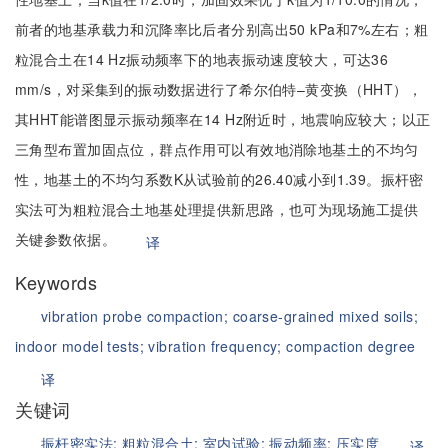
前者的地基承载力和沉降率比后者分别高出50 kPa和7%左右；粗
粒混合土在14 Hz振动频率下的地表振动速度较大，可达36
mm/s，对采集到的振动数据进行了希尔伯特–黄变换（HHT），
其HHT能谱图显示振动频率在14 Hz附近时，地震响应较大；以正
三角型布置加固点位，群点作用可以有效地消除地基土的不均匀
性，地基土的不均匀系数K从试验前的26.40减小到1.39。振杆密
实法可为粗粒混合土地基处理提供新思路，也可为现场施工提供
关键参数依据。
译
Keywords
vibration probe compaction;
coarse-grained mixed soils;
indoor model tests;
vibration frequency;
compaction degree
译
关键词
振杆密实法;
粗粒混合土;
室内试验;
振动频率;
压实度
译