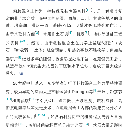
[
]
1-2
粗粒混合土作为一种特殊无黏性混合料
，是一种极其复
杂的非连续介质，在中国的新疆、西藏、四川、甘肃等地区的山
麓、堰塞湖、洪泛平原、采砂/石场、戈壁滩等地带分布广泛，
[
3
]
[
4
]
[
5
]
由于其取材方便
，常用作土石坝
、机场
、地铁等基础工程
[
]
6–7
的填料
。然而，由于粗粒混合土在力学上呈现“极强”（块
石）和“极弱”（土体）组合现象，引起的事故不胜枚举，例如某
[
8
]
选矿厂
经过多年的建设，因角砾层处理不当，在建设完工后，
试运行仅4 h便发生大范围的下沉和水平位移，造成了巨大经济
损失。
译
20世纪中叶以来，众多学者进行了粗粒混合土的力学特性研
[
9
]
究，较为早期的室内大型三轴试验由Donaghe等
开展，独莎莎
[
10
]
[
11
]
和屠毓敏
等引入CT、磁共振、声波检测、层析成像、高
密
度电阻率法等先进技术，在粗粒混合土内部的动态变化分析方
[
]
12–14
面得到较多应用
，如含石料剪切带的粗糙程度与含石量密
[
12
]
[
13
]
切相关
，剪切带的破坏面总是越过碎石
，块石含量是影响