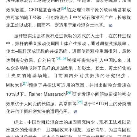
[
24
]
效果较差。CFG桩复合地基
在处理冲积平原的软弱地基有成
熟可靠的施工经验，但粗粒混合土中的砾石和漂石广布，长螺旋
施工难以成孔，因而不一定适用于粗粒混合土地基。
译
振杆密实法是将振杆通过振动的方式沉入土中，在沉杆过程
中，振杆的垂直振动使周围土体产生振动，通过调整激振频率，
使土–振杆形成理想的共振系统，进而使得颗粒重新排列，最终
[
]
25–26
达到密实效果。自刘松玉
将振杆密实法引入中国以来，其
在众多场地取得了良好的加固效果，如砂土、粉土、黄土和含黏
土夹层的地基场地。目前国内外对共振法的研究很少，
[
27
]
Mitchell
预测了共振法可适用的范围，并指出黏粒含量须在
[
28
]
10%以下。Rainer Massarsch
研究发现小间距短留振的密实
[
29
]
效果优于大间距的长留振。高常辉等
基于CPTU对土的分类细
化评估了振杆密实法的适用范围。
译
综上，中国对粗粒混合土的加固研究尚少，现有工法难以适
应复杂的处理条件，且加固效果不理想、造价高昂。为提高固粗