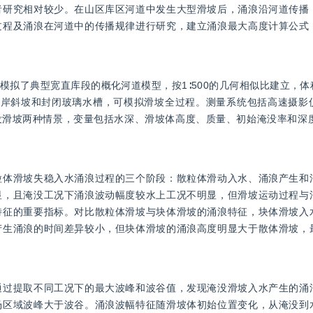
者研究相对较少。在山区库区河道中发生大型滑坡后，涌浪沿河道传播
过程及涌浪在河道中的传播规律进行研究，建立涌浪最大高度计算公式
模拟了典型宽直库段的概化河道模型，按1∶500的几何相似比建立，
库岸斜坡和封闭玻璃水槽，可模拟滑坡全过程。测量系统包括高速摄影
滑坡两种情景，变量包括水深、滑坡体高度、质量、初始淹没率和深度
粒体滑坡失稳入水涌浪过程的三个阶段：散粒体滑动入水、涌浪产生和
显，且淹没工况下涌浪波动幅度较水上工况不明显，但滑坡运动过程与
特征的重要指标。对比散粒体滑坡与块体滑坡的涌浪特征，块体滑坡入
产生涌浪的时间差异较小，但块体滑坡的涌浪高度明显大于散体滑坡，
通过提取不同工况下的最大波峰和波谷值，发现淹没滑坡入水产生的涌
场区域波峰大于波谷。涌浪波幅特征随滑坡体初始位置变化，从淹没到