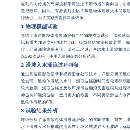
运动方向传播的离岸波和沿河道上下游传播的侧向波，后
造成破坏。因此，有必要对山区库岸散粒体滑坡入水涌浪
行验证，为防灾减灾提供科学依据。
1 物理模型试验
介绍了库岸散粒体滑坡涌浪特性的物理模型试验。试验系统
比和重力加速度相似比均为1。模型包括物源释放装置、
仪，记录涌浪波幅变化。试验工况设计考虑水上滑坡和淹没
况192次试验，使用无量纲参数分析结果。
2 滑坡入水涌浪过程特征
通过高速摄影仪记录和视频图像处理技术，详细分析了散
验发现，散粒体滑坡入水时，涌浪波幅随时间变化规律明
较大差别。涌浪波幅是反映库岸滑坡涌浪灾害规模与过程
冲击坑和涌浪波幅，造成更大的危害。不同类型滑坡入水
散粒体滑坡的6倍。
3 试验结果分析
详细分析了库岸散粒体滑坡涌浪特性的试验结果。首先，
水上滑坡入水后形成的涌浪在近场区域波谷大于波峰，远