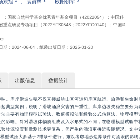
2
1
3
杨东旭
，
袁蔚林
，
欧阳朝军
104）；国家自然科学基金优秀青年基金项目（42022054）；中国科
重点研发专项项目（2022YFS0543；2022YFG0140）；中国科
22
日期：
2024-06-04
，
纸质出版日期：
2025-01-20
献
出版信息
数据统计
影响。库岸滑坡失稳不仅直接威胁山区河道和库区航运、旅游和生命财
两起典型案例，说明了滑坡涌浪灾害的严重性。库岸边坡失稳主要分为
方法主要有物理模型试验法、数值模拟法和经验公式估算法。物理模型
征的影响。针对滑坡体物质组成及入水形式的不同，在物理模型试验中
试验物源设置和量测技术更复杂，但产生的涌浪更接近实际情况。文中
模型试验大多基于2维条件进行，难以考虑地形边界条件对涌浪的影响