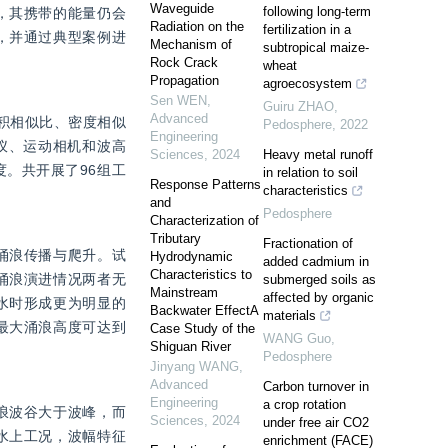
Waveguide
following long-term
，其携带的能量仍会
Radiation on the
fertilization in a
，并通过典型案例进
Mechanism of
subtropical maize-
Rock Crack
wheat
Propagation
agroecosystem
Sen WEN
,
Guiru ZHAO
,
Advanced
体积相似比、密度相似
Pedosphere
,
2022
Engineering
仪、运动相机和波高
Sciences
,
2024
Heavy metal runoff
。共开展了96组工
in relation to soil
Response Patterns
characteristics
and
Pedosphere
Characterization of
Tributary
Fractionation of
涌浪传播与爬升。试
Hydrodynamic
added cadmium in
Characteristics to
涌浪演进情况两者无
submerged soils as
Mainstream
affected by organic
水时形成更为明显的
Backwater EffectA
materials
最大涌浪高度可达到
Case Study of the
WANG Guo
,
Shiguan River
Pedosphere
Jinyang WANG
,
Advanced
Carbon turnover in
Engineering
a crop rotation
浪波谷大于波峰，而
Sciences
,
2024
under free air CO2
水上工况，波幅特征
enrichment (FACE)