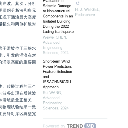
Evaluation of
离岸波。其次，分析
Seismic Damage
H. J. WEIGEL
,
用量纲分析法和多元
to Non-structural
Pedosphere
Components in an
工况下涌浪最大高度
Isolated Building
量损失和两侧扩散对
During the 2022
Luding Earthquake
Weiwei CHEN
,
Advanced
Engineering
岩子滑坡位于三峡水
Sciences
,
2024
方米，引发的涌浪在对
Short-term Wind
响涌浪高度的重要因
Power Prediction:
Feature Selection
and
ISSACNNBiGRU
生、传播过程的三个
Approach
Rui WANG
,
与波谷出现在后续波
Advanced
体滑坡质量正相关，
Engineering
与物理试验结果一致
Sciences
,
2024
主要针对库区典型宽
Powered by