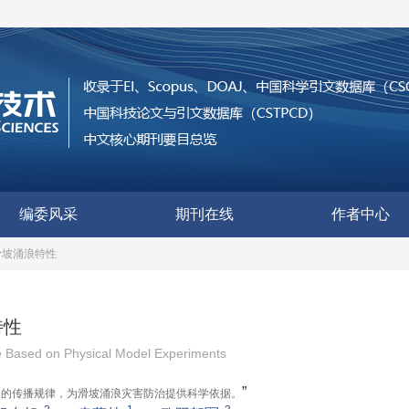
编委风采
期刊在线
作者中心
滑坡涌浪特性
特性
de Based on Physical Model Experiments
”
浪的传播规律，为滑坡涌浪灾害防治提供科学依据。