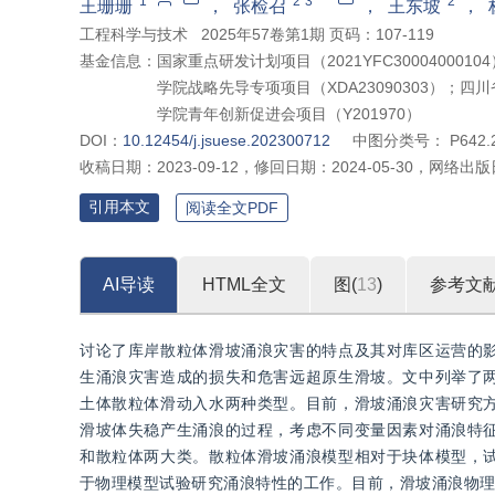
1
2
3
2
王珊珊
，
张检召
，
王东坡
，
工程科学与技术
2025年57卷第1期 页码：107-119
基金信息：
国家重点研发计划项目（2021YFC30004000
学院战略先导专项项目（XDA23090303）；四川省
学院青年创新促进会项目（Y201970）
DOI：
10.12454/j.jsuese.202300712
中图分类号：
P642.
收稿日期：
2023-09-12
，
修回日期：
2024-05-30
，
网络出版
引用本文
阅读全文PDF
AI导读
HTML全文
图(
13
)
参考文
讨论了库岸散粒体滑坡涌浪灾害的特点及其对库区运营的
生涌浪灾害造成的损失和危害远超原生滑坡。文中列举了
土体散粒体滑动入水两种类型。目前，滑坡涌浪灾害研究
滑坡体失稳产生涌浪的过程，考虑不同变量因素对涌浪特
和散粒体两大类。散粒体滑坡涌浪模型相对于块体模型，
于物理模型试验研究涌浪特性的工作。目前，滑坡涌浪物理