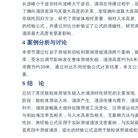
从波峰小于波谷转向波峰大于波谷。涌浪在传播过程中，
了侧向涌浪首浪与其最大高度的关系，发现侧向波最大浪高
非线性回归方法，研究了滑坡体相对质量、相对入水高差
的经验公式，并通过对比分析验证了公式的准确性。研究
涌浪最大高度有显著影响。
4 案例分析与讨论
本章节通过红岩子滑坡和切哈利斯湖滑坡涌浪两个案例，
库，受水位调节影响发生整体滑移失稳，涌浪高度约为6米
岸爬升约38米。通过对比不同经验公式计算结果，本文
素。
5 结 论
总结了库区散粒体滑坡失稳入水涌浪特性研究的主要发现。
阶段：散粒体滑动入水、涌浪产生、涌浪传播与爬升。涌
列中。涌浪波幅最大值特征随滑坡工况变化，沿滑坡运动
与初始淹没率负相关，与入水高差负相关。无量纲方法与
性好。将经验公式应用于实际滑坡涌浪灾害案例，与实际
直库段中滑坡涌浪，提出的经验公式适用于散粒体滑坡或松