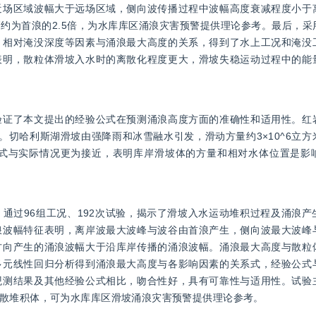
近场区域波幅大于远场区域，侧向波传播过程中波幅高度衰减程度小于
约为首浪的2.5倍，为水库库区涌浪灾害预警提供理论参考。最后，采
、相对淹没深度等因素与涌浪最大高度的关系，得到了水上工况和淹没
表明，散粒体滑坡入水时的离散化程度更大，滑坡失稳运动过程中的能
验证了本文提出的经验公式在预测涌浪高度方面的准确性和适用性。红
。切哈利斯湖滑坡由强降雨和冰雪融水引发，滑动方量约3×10^6立
公式与实际情况更为接近，表明库岸滑坡体的方量和相对水体位置是影
通过96组工况、192次试验，揭示了滑坡入水运动堆积过程及涌浪产
浪波幅特征表明，离岸波最大波峰与波谷由首浪产生，侧向波最大波峰
方向产生的涌浪波幅大于沿库岸传播的涌浪波幅。涌浪最大高度与散粒
多元线性回归分析得到涌浪最大高度与各影响因素的关系式，经验公式
观测结果及其他经验公式相比，吻合性好，具有可靠性与适用性。试验
散堆积体，可为水库库区滑坡涌浪灾害预警提供理论参考。