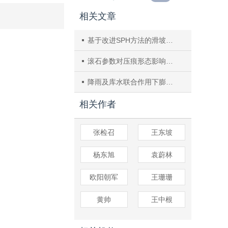
相关文章
基于改进SPH方法的滑坡涌浪对大坝结构冲击响应规律
滚石参数对压痕形态影响机制及关联模型研究
降雨及库水联合作用下膨胀土滑坡变形机理研究
相关作者
张检召
王东坡
杨东旭
袁蔚林
欧阳朝军
王珊珊
黄帅
王中根