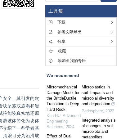
工具集
下载
参考文献导出
分享
收藏
添加至我的专辑
We recommend
Micromechanical
Microplastics in
Damage Model for
soil: Impacts and
产安全，其引发的次
the BrittleDuctile
microbial diversity
Transition in Deep
and degradation
岩块坠落或崩塌和岩
Hard Rock
Pedosphere
,
2022
试验能较真实地还原
Kun HU
,
Advanced
Integrated analysis
将滑坡体简化为块体
Engineering
of changes in soil
Sciences
,
2024
还介绍了一些学者基
microbiota and
。涌浪可分为沿滑坡
Effect of Dual
metabolites