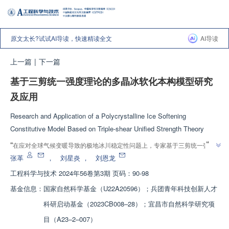
原文太长?试试AI导读，快速精读全文
AI导读
上一篇
|
下一篇
基于三剪统一强度理论的多晶冰软化本构模型研究
及应用
Research and Application of a Polycrystalline Ice Softening
Constitutive Model Based on Triple-shear Unified Strength Theory
”
“
在应对全球气候变暖导致的极地冰川稳定性问题上，专家基于三剪统一强度
理论，建立了多晶冰弹塑性本构模型，并通过试验验证，为冰川稳定性评价提
张革
，
刘星炎
，
刘恩龙
”
供理论及数值模拟基础。
工程科学与技术
2024年56卷第3期 页码：90-98
基金信息：
国家自然科学基金（U22A20596）；兵团青年科技创新人才
科研启动基金（2023CB008–28）；宜昌市自然科学研究项
目（A23–2–007）