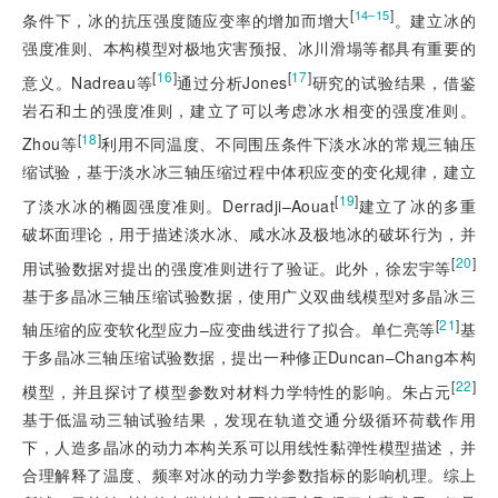
[
]
14–15
条件下，冰的抗压强度随应变率的增加而增大
。建立冰的
强度准则、本构模型对极地灾害预报、冰川滑塌等都具有重要的
[
16
]
[
17
]
意义。Nadreau等
通过分析Jones
研究的试验结果，借鉴
岩石和土的强度准则，建立了可以考虑冰水相变的强度准则。
[
18
]
Zhou等
利用不同温度、不同围压条件下淡水冰的常规三轴压
缩试验，基于淡水冰三轴压缩过程中体积应变的变化规律，建立
[
19
]
了淡水冰的椭圆强度准则。Derradji–Aouat
建立了冰的多重
破坏面理论，用于描述淡水冰、咸水冰及极地冰的破坏行为，并
[
20
]
用试验数据对提出的强度准则进行了验证。此外，徐宏宇等
基于多晶冰三轴压缩试验数据，使用广义双曲线模型对多晶冰三
[
21
]
轴压缩的应变软化型应力–应变曲线进行了拟合。单仁亮等
基
于多晶冰三轴压缩试验数据，提出一种修正Duncan–Chang本构
[
22
]
模型，并且探讨了模型参数对材料力学特性的影响。朱占元
基于低温动三轴试验结果，发现在轨道交通分级循环荷载作用
下，人造多晶冰的动力本构关系可以用线性黏弹性模型描述，并
合理解释了温度、频率对冰的动力学参数指标的影响机理。综上