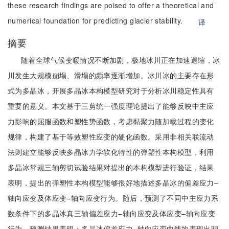
these research findings are poised to offer a theoretical and
numerical foundation for predicting glacier stability.
译
摘要
随着全球气候变暖情况不断加剧，极地冰川正在加速退缩，冰
川发生大规模崩塌、滑塌的频率逐渐增加。冰川冰的主要存在形
式为多晶冰，开展多晶冰本构模型研究对于分析冰川稳定性具有
重要的意义。本文基于三剪统一强度理论提出了能够反映中主应
力影响的屈服函数和塑性势函数，考虑黏聚力随加载过程的变化
规律，构建了基于等效塑性应变的硬化函数。采用非相关联流动
法则建立能够反映多晶冰力学软化特性的弹塑性本构模型，利用
多晶冰常规三轴剪切试验结果对提出的本构模型进行验证，结果
表明，提出的弹塑性本构模型能够很好地描述多晶冰的偏差应力–
轴向应变及体应变–轴向应变行为。随后，预测了不同中主应力系
数条件下的多晶冰真三轴偏差应力–轴向应变及体应变–轴向应变
行为。预测结果表明：多晶冰偏差应力–轴向应变曲线均表现出明