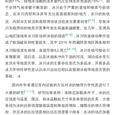
积的11%，陆地冰冻圈的淡水量约占全球淡水资源的75%
。由
于全球气候变暖不断加剧，冰川处于严重的退缩和物质亏损状
态，在冰川内部和冰床等无法直接观察到的地方，冰川的热状
[
]
2–5
况、内部水文状况和底部滑动状况也发生重要转变
，导致冰
川失稳滑动的地质灾害事件发生得越来越频繁。近几年，亚洲高
[
]
6–8
山地区陆续有冰川跃动和冰崩的报道
，冰川快速移动事件造
成了牧场破坏和牲畜损失，其中 2016 年西藏阿里地区两条相邻
[
]
9–10
冰川陆续发生崩塌，直接导致9人死亡
。冰川失稳可能会引
发堰塞湖、泥石流，以及冰崩体冲向下游的河流、湖泊或水库引
发洪水等地质灾害。冰川冰的主要存在形式为多晶冰，开展多晶
冰力学特性研究是认识冰川运动过程以及预测冰崩等地质灾害的
基础。
译
国内外学者通过室内试验的方法对冰的物理力学性质进行了
[
]
11–13
大量的研究
。研究结果表明：准静态加载条件下，冰的抗
压强度与温度、围压、和冰晶颗粒尺寸等具有密切的关系，大致
表现为冰的抗剪强度随着温度的降低而增加，随围压的增大而增
加，并且冰的抗拉强度相比抗压强度要小很多；在冰的动态加载