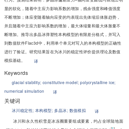
显的软化，随着中主应力影响系数的增加，残余强度和峰值强度
不断增加；体应变随着轴向应变的均表现出先体缩后体胀趋势，
并且随着中主应力影响系数的增加，最大体缩量和最大体胀量不
断增加。推导出多晶冰弹塑性本构模型的有限差分格式，并写入
到数值软件Flac3d中，利用单个单元对写入的本构模型的正确性
进行了验证。研究结果旨在为冰川的稳定性评价提供理论及数值
模拟基础。
译
Keywords
glacial stability;
constitutive model;
polycrystalline ice;
numerical simulation
译
关键词
冰川稳定性;
本构模型;
多晶冰;
数值模拟
译
冰川和永久性积雪是冰冻圈重要组成要素，约占全球陆地面
[
1
]