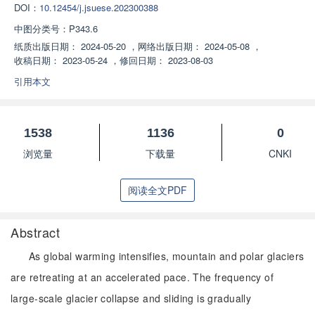
DOI：
10.12454/j.jsuese.202300388
中图分类号：
P343.6
纸质出版日期：
2024-05-20
，
网络出版日期：
2024-05-08
，
收稿日期：
2023-05-24
，
修回日期：
2023-08-03
引用本文
1538
1136
0
浏览量
下载量
CNKI
阅读全文PDF
Abstract
As global warming intensifies, mountain and polar glaciers
are retreating at an accelerated pace. The frequency of
large-scale glacier collapse and sliding is gradually