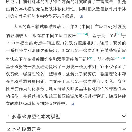
所述，目前针对冰的力学特性方面的研究取得了丰富成果，但是
已有的本构模型无法反映冰软化特性，同时植入数值软件用于冰
川稳定性分析的本构模型还未见报道。
译
大量的真三轴试验结果表明，第2（中间）主应力
对强度
σ
2
[
]
[
25
]
23–24
的影响较大，即存在中间主应力效应
。基于此，Yu
于
1961年提出能考虑中间主应力的双剪屈服准则，随后，双剪的
一系列强度准则随之被提出。但双剪统一强度准则在某些特定应
[
26
]
[
]
27–28
力状态下存在滑移面突变和双重滑移角问题
。胡小荣等
基于双剪统一强度理论提出了三剪统一强度准则，它不仅保留了
双剪统一强度理论的一些特点，还解决了双剪统一强度理论中存
在的双重滑移角问题。本文基于三剪统一强度理论，引入广义塑
性应变作为硬化参数，建立能够反映多晶冰软化特性的弹塑性本
构模型，并通过相关常规三轴压缩试验数据进行验证，随后将建
立的本构模型植入到数值软件中。
译
1
多晶冰弹塑性本构模型
2
本构模型开发