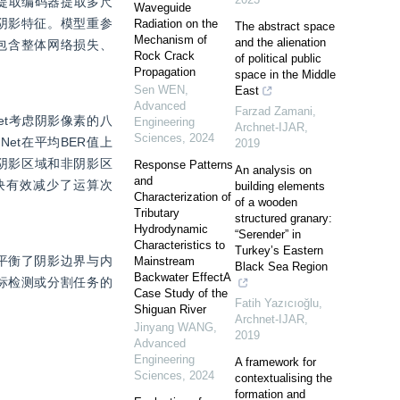
征提取编码器提取多尺
Waveguide
阴影特征。模型重参
Radiation on the
The abstract space
Mechanism of
and the alienation
了包含整体网络损失、
Rock Crack
of political public
Propagation
space in the Middle
Sen WEN
,
East
Advanced
Farzad Zamani
,
et考虑阴影像素的八
Engineering
Archnet-IJAR
,
Sciences
,
2024
Net在平均BER值上
2019
在阴影区域和非阴影区
Response Patterns
An analysis on
and
模块有效减少了运算次
building elements
Characterization of
of a wooden
Tributary
structured granary:
Hydrodynamic
“Serender” in
Characteristics to
Turkey’s Eastern
平衡了阴影边界与内
Mainstream
Black Sea Region
Backwater EffectA
标检测或分割任务的
Case Study of the
Fatih Yazıcıoğlu
,
Shiguan River
Archnet-IJAR
,
Jinyang WANG
,
2019
Advanced
Engineering
A framework for
Sciences
,
2024
contextualising the
formation and