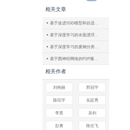
相关文章
基于改进SSD模型和自适应滤波算法的水面漂浮物目标检测跟踪方法
基于深度学习的水面漂浮物智能检测方法
基于深度学习的废钢分类评级方法研究
基于图神经网络的P2P僵尸网络检测方法
相关作者
刘艳丽
邢冠宇
陈珏宇
岳廷秀
李昱
吴剑
彭勇
陈任飞