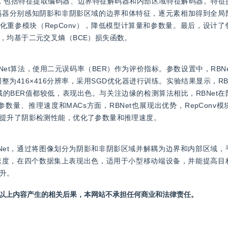
结构，包括特征提取编码器、边界特征解码器和内部区域特征解码器。特
码器分别感知阴影和非阴影区域的边界和体特征，逐元素相加得到全局
化重参模块（RepConv），降低模型计算量和参数量。最后，设计
，均基于二元交叉熵（BCE）损失函数。
RBNet算法，使用二元误码率（BER）作为评价指标。参数设置中，RBN
像调整为416×416分辨率，采用SGD优化器进行训练。实验结果显示，RB
的BER值都较低，表现出色。与关注边缘的检测算法相比，RBNet
量、推理速度和MACs方面，RBNet也展现出优势，RepConv
提升了阴影检测性能，优化了参数量和推理速度。
Net，通过将图像划分为阴影和非阴影区域并解耦为边界和内部区域，
理速度，在四个数据集上表现出色，适用于小型移动端设备，并能提高目
提升。
站以上内容产生的相关后果，本网站不承担任何商业和法律责任。