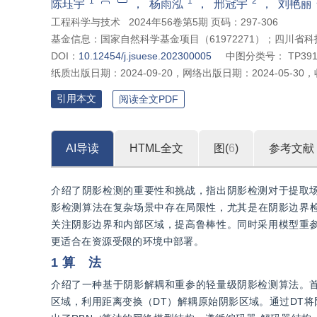
1
1
2
陈珏宇
，
杨雨泓
，
邢冠宇
，
刘艳丽
工程科学与技术
2024年56卷第5期 页码：297-306
基金信息：
国家自然科学基金项目（61972271）；四川省科技
DOI：
10.12454/j.jsuese.202300005
中图分类号：
TP39
纸质出版日期：
2024-09-20
，
网络出版日期：
2024-05-30
，
引用本文
阅读全文PDF
AI导读
HTML全文
图(
6
)
参考文献
介绍了阴影检测的重要性和挑战，指出阴影检测对于提取
影检测算法在复杂场景中存在局限性，尤其是在阴影边界检
关注阴影边界和内部区域，提高鲁棒性。同时采用模型重
更适合在资源受限的环境中部署。
1 算 法
介绍了一种基于阴影解耦和重参的轻量级阴影检测算法。
区域，利用距离变换（DT）解耦原始阴影区域。通过DT