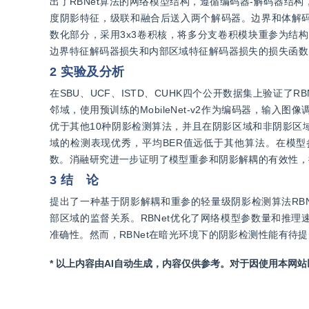
出了RBNet算法的网络模型结构，遵循编码器-解码器
度阴影特征，级联和融合后送入两个解码器。边界和体解
数化部分，采用3x3卷积核，将多分支卷积模块重参为结构
边界特征解码器损失和内部区域特征解码器损失的损失函数
2 实验及分析
在SBU、UCF、ISTD、CUHK四个公开数据集上验证了
邻域，使用预训练的MobileNet-v2作为编码器，输入图
优于其他10种阴影检测算法，并且在阴影区域和非阴影区域
域的检测表现优秀，平均BER值远低于其他算法。在模型参数
数。消融研究进一步证明了模型重参和阴影解耦的有效性，
3 结 论
提出了一种基于阴影解耦和重参的轻量级阴影检测算法RB
部区域的监督关系。RBNet优化了网络模型参数量和推
准确性。然而，RBNet在暗光环境下的阴影检测性能有待
* 以上内容由AI自动生成，内容仅供参考。对于因使用本网