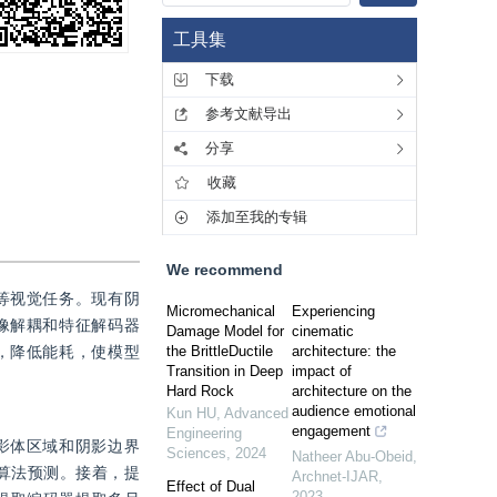
工具集
下载
参考文献导出
分享
收藏
添加至我的专辑
We recommend
等视觉任务。现有阴
Micromechanical
Experiencing
像解耦和特征解码器
Damage Model for
cinematic
，降低能耗，使模型
the BrittleDuctile
architecture: the
Transition in Deep
impact of
Hard Rock
architecture on the
audience emotional
Kun HU
,
Advanced
engagement
Engineering
影体区域和阴影边界
Sciences
,
2024
Natheer Abu-Obeid
,
算法预测。接着，提
Archnet-IJAR
,
Effect of Dual
2023