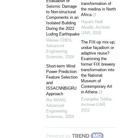
Evaluation of
transformation of
Seismic Damage
the medina in North
to Non-structural
Africa
Components in an
Huyam Hadi
Isolated Building
Abudib
,
Archnet-
During the 2022
IJAR
,
2019
Luding Earthquake
Weiwei CHEN
,
The FIX-up mix-up;
Advanced
undue façadism or
Engineering
adaptive reuse?
Sciences
,
2024
Examining the
former FIX brewery
Short-term Wind
transformation into
Power Prediction:
the National
Feature Selection
Museum of
and
Contemporary Art
ISSACNNBiGRU
in Athens
Approach
Evangelia Tsilika
,
Rui WANG
,
Archnet-IJAR
,
Advanced
2022
Engineering
Sciences
,
2024
Powered by