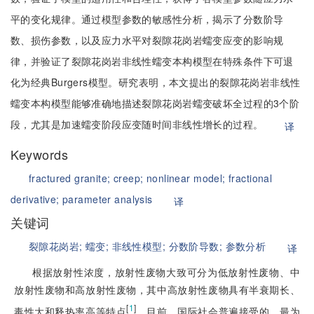
平的变化规律。通过模型参数的敏感性分析，揭示了分数阶导
数、损伤参数，以及应力水平对裂隙花岗岩蠕变应变的影响规
律，并验证了裂隙花岗岩非线性蠕变本构模型在特殊条件下可退
化为经典Burgers模型。研究表明，本文提出的裂隙花岗岩非线性
蠕变本构模型能够准确地描述裂隙花岗岩蠕变破坏全过程的3个阶
段，尤其是加速蠕变阶段应变随时间非线性增长的过程。
译
Keywords
fractured granite;
creep;
nonlinear model;
fractional
derivative;
parameter analysis
译
关键词
裂隙花岗岩;
蠕变;
非线性模型;
分数阶导数;
参数分析
译
根据放射性浓度，放射性废物大致可分为低放射性废物、中
放射性废物和高放射性废物，其中高放射性废物具有半衰期长、
[
1
]
毒性大和释热率高等特点
。目前
，国际社会普遍接受的、最为