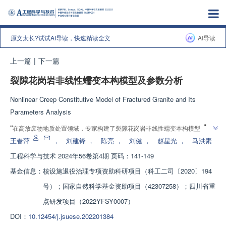
原文太长?试试AI导读，快速精读全文
AI导读
上一篇
|
下一篇
裂隙花岗岩非线性蠕变本构模型及参数分析
Nonlinear Creep Constitutive Model of Fractured Granite and Its
Parameters Analysis
”
“
在高放废物地质处置领域，专家构建了裂隙花岗岩非线性蠕变本构模型，准
”
确描述蠕变破坏全过程，为处置库长期稳定性提供解决方案。
王春萍
，
刘建锋
，
陈亮
，
刘健
，
赵星光
，
马洪素
工程科学与技术
2024年56卷第4期 页码：141-149
基金信息：
核设施退役治理专项资助科研项目（科工二司〔2020〕194
号）；国家自然科学基金资助项目（42307258）；四川省重
点研发项目（2022YFSY0007）
DOI：
10.12454/j.jsuese.202201384