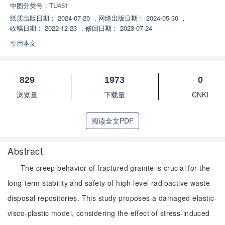
中图分类号：
TU451
纸质出版日期：
2024-07-20
，
网络出版日期：
2024-05-30
，
收稿日期：
2022-12-23
，
修回日期：
2023-07-24
引用本文
829
1973
0
浏览量
下载量
CNKI
阅读全文PDF
Abstract
The creep behavior of fractured granite is crucial for the
long-term stability and safety of high-level radioactive waste
disposal repositories. This study proposes a damaged elastic-
visco-plastic model, considering the effect of stress-induced