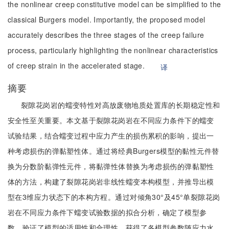
the nonlinear creep constitutive model can be simplified to the
classical Burgers model. Importantly, the proposed model
accurately describes the three stages of the creep failure
process, particularly highlighting the nonlinear characteristics
of creep strain in the accelerated stage.
译
摘要
裂隙花岗岩的蠕变特性对高放废物地质处置库的长期稳定性和
安全性至关重要。本文基于裂隙花岗岩在不同应力条件下的蠕变
试验结果，结合蠕变过程中应力产生的损伤累积的影响，提出一
种考虑损伤的弹黏塑性体。通过将经典Burgers模型的黏性元件替
换为分数阶黏弹性元件，将黏弹性体替换为考虑损伤的弹黏塑性
体的方法，构建了裂隙花岗岩非线性蠕变本构模型，并推导出模
型在3维应力状态下的本构方程。通过对倾角30°及45°单裂隙花岗
岩在不同应力条件下蠕变试验数据的拟合分析，确定了模型参
数，验证了模型的适用性和合理性，获得了各模型参数随应力水