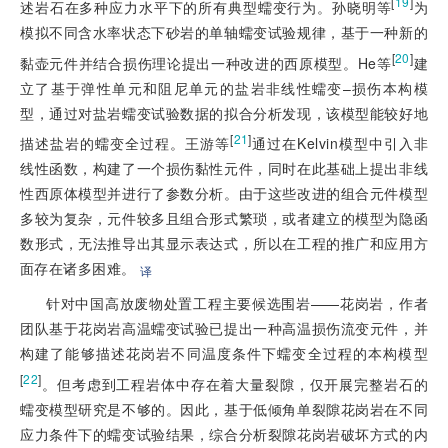
[
19
]
述岩石在多种应力水平下的所有典型蠕变行为。孙晓明等
为
模拟不同含水率状态下砂岩的单轴蠕变试验规律，基于一种新的
[
20
]
黏壶元件并结合损伤理论提出一种改进的西原模型。He等
建
立了基于弹性单元和阻尼单元的盐岩非线性蠕变–损伤本构模
型，通过对盐岩蠕变试验数据的拟合分析发现，该模型能较好地
[
21
]
描述盐岩的蠕变全过程。王游等
通过在Kelvin模型中引入非
线性函数，构建了一个损伤黏性元件，同时在此基础上提出非线
性西原体模型并进行了参数分析。由于这些改进的组合元件模型
多较为复杂，元件较多且组合形式繁琐，或者建立的模型为隐函
数形式，无法推导出其显示表达
式，所以在工程的推广和应用方
面存在诸多困难。
译
针对中国高放废物处置工程主要候选围岩——花岗岩，作者
团队基于花岗岩高温蠕变试验已提出一种高温损伤流变元件，并
构建了能够描述花岗岩不同温度条件下蠕变全过程的本构模型
[
22
]
。但考虑到工程岩体中存在着大量裂隙，仅开展完整岩石的
蠕变模型研究是不够的。因此，基于低倾角单裂隙花岗岩在不同
应力条件下的蠕变试验结果，综合分析裂隙花岗岩破坏方式的内