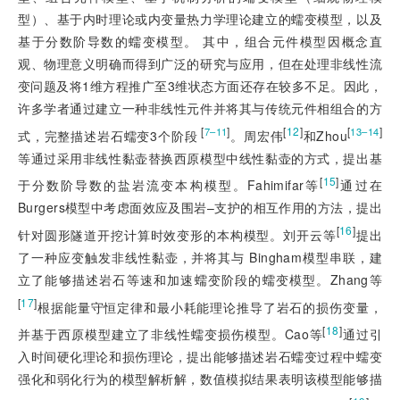
型）、基于内时理论或内变量热力学理论建立的蠕变模型，以及
基于分数阶导数的蠕变模型。 其中，组合元件模型因概念直
观、物理意义明确而得到广泛的研究与应用，但在处理非线性流
变问题及将1维方程推广至3维状态方面还存在较多不足。因此，
许多学者通过建立一种非线性元件并将其与传统元件相组合的方
 [
]
[
12
]
[
]
7–11
13–14
式，完整描述岩石蠕变3个阶段
。周宏伟
和Zhou
等通过采用非线性黏壶替换西原模型中线性黏壶的方式，提出基
[
15
]
于分数阶导数的盐岩流变本构模型。Fahimifar等
通过在
Burgers模型中考虑面效应及围岩–支护的相互作用的方法，提出
[
16
]
针对圆形隧道开挖计算时效变形的本构模型。刘开云等
提出
了一种应变触发非线性黏壶，并将其与 Bingham模型串联，建
立了能够描述岩石等速和加速蠕变阶段的蠕变模型。Zhang等
[
17
]
根据能量守恒定律和最小耗能理论推导了岩石的损伤变量，
[
18
]
并基于西原模型建立了非线性蠕变损伤模型。Cao等
通过引
入时间硬化理论和损伤理论，提出能够描述岩石蠕变过程中蠕变
强化和弱化行为的模型解析解，数值模拟结果表明该模型能够描