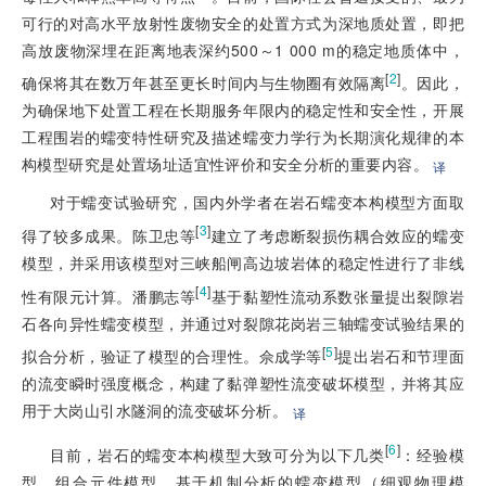
可行的对高水平放射性废物安全的处置方式为深地质处置，即把
高放废物深埋在距离地表深约500～1 000 m的稳定地质体中，
[
2
]
确保将其在数万年甚至更长时间内与生物圈有效隔离
。因此，
为确保地下处置工程在长期服务年限内的稳定性和安全性，开展
工程围岩的蠕变特性研究及描述蠕变力学行为长期演化规律的本
构模型研究是处置场址适宜性评价和安全分析的重要内容。
译
对于蠕变试验研究，国内外学者在岩石蠕变本构模型方面取
[
3
]
得了较多成果。陈卫忠等
建立了考虑断裂损伤耦合效应的蠕变
模型，并采用该模型对三峡船闸高边坡岩体的稳定性进行了非线
[
4
]
性有限元计算。潘鹏志等
基于黏塑性流动系数张量提出裂隙岩
石各向异性蠕变模型，并通过对裂隙花岗岩三轴蠕变试验结果的
[
5
]
拟合分析，验证了模型的合理性。佘成学等
提出岩石和节理面
的流变瞬时强度概念，构建了黏弹塑性流变破坏模型，并将其应
用于大岗山引水隧洞的流变破坏分析。
译
[
6
]
目前，岩石的蠕变本构模型大致可分为以下几类
：经验模
型、组合元件模型、基于机制分析的蠕变模型（细观物理模