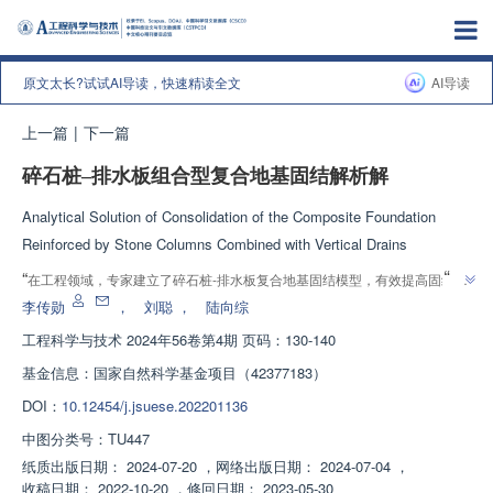
原文太长?试试AI导读，快速精读全文
AI导读
上一篇
|
下一篇
碎石桩–排水板组合型复合地基固结解析解
Analytical Solution of Consolidation of the Composite Foundation
Reinforced by Stone Columns Combined with Vertical Drains
”
“
在工程领域，专家建立了碎石桩-排水板复合地基固结模型，有效提高固结速
”
率，具有经济价值。
李传勋
，
刘聪
，
陆向综
工程科学与技术
2024年56卷第4期 页码：130-140
基金信息：
国家自然科学基金项目（42377183）
DOI：
10.12454/j.jsuese.202201136
中图分类号：
TU447
纸质出版日期：
2024-07-20
，
网络出版日期：
2024-07-04
，
收稿日期：
2022-10-20
，
修回日期：
2023-05-30