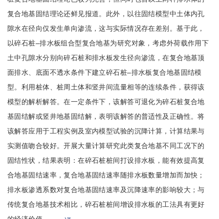
复合地基固结理论还鲜见报道。此外，以往固结模型中土体内孔
隙水在径向仅发生单向渗流，这与实际情况存在差别。基于此，
以碎石桩–排水板组合型复合地基为研究对象，考虑外荷载作用下
土中孔隙水分别向碎石桩和排水板发生径向渗流，在复合地基顶
面排水、底面不透水条件下建立碎石桩–排水板复合地基固结模
型。利用桩体、桩周土体和竖井间流量相等的连续条件，获得该
模型的解析解答。在一定条件下，该解答可退化为碎石桩复合地
基固结解或竖井地基固结解，表明该解答的普适性及正确性。将
该解答应用于工程实例及室内模型试验的沉降计算，计算结果与
实测值吻合较好。开展大量计算研究此类复合地基不同工况下的
固结性状，结果表明：在碎石桩桩间打设排水板，能有效提高复
合地基固结速率，复合地基固结速率随排水板数量增加而加快；
排水板渗透系数对复合地基固结速率及沉降速率的影响较大；与
传统复合地基技术相比，碎石桩桩间增设排水板的工法具有更好
的经济价值。