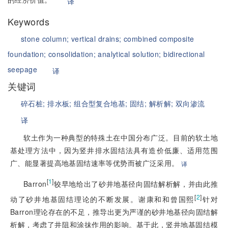
译
Keywords
stone column;
vertical drains;
combined composite
foundation;
consolidation;
analytical solution;
bidirectional
seepage
译
关键词
碎石桩;
排水板;
组合型复合地基;
固结;
解析解;
双向渗流
译
软土作为一种典型的特殊土在中国分布广泛。目前的软土地
基处理方法中，因为竖井排水固结法具有造价低廉、适用范围
广、能显著提高地基固结速率等优势而被广泛采用。
译
[
1
]
Barron
较早地给出了砂井地基径向固结解析解，并由此推
[
2
]
动了砂井地基固结理论的不断发展。谢康和和曾国熙
针对
Barron理论存在的不足，推导出更为严谨的砂井地基径向固结解
析解，考虑了井阻和涂抹作用的影响。基于此，竖井地基固结模