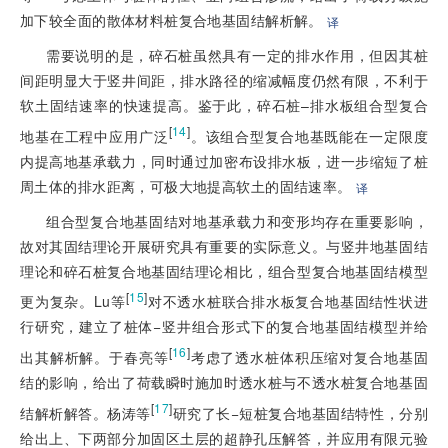
加下较全面的散体材料桩复合地基固结解析解。
译
需要说明的是，碎石桩虽然具有一定的排水作用，但因其桩
间距明显大于竖井间距，排水路径的缩减幅度仍然有限，不利于
软土固结速率的快速提高。鉴于此，
碎石桩–排水板组合型复合
[
14
]
地基在工程中应用广泛
。该组合型复合地基既能在一定限度
内提高地基承载力，同时通过加密布设排水板，进一步缩短了桩
周土体的排水距离，可极大地提高软土的固结速率。
译
组合型复合地基固结对地基承载力和变形均存在重要影响，
故对其固结理论开展研究具有重要的实际意义。与竖井地基固结
理论和碎石桩复合地基固结理论相比，组合型复合地基固结模型
[
15
]
更为复杂。Lu等
对不透水桩联合排水板复合地基固结性状进
行研究，建立了桩体−竖井组合形式下的复合地基固结模型并给
[
16
]
出其解析解。于春亮等
考虑了透水桩体积压缩对复合地基固
结的影响，给出了荷载瞬时施加时透水桩与不透水桩复合地基固
[
17
]
结解析解答。杨涛等
研究了长−短桩复合地基固结特性，分别
给出上、下两部分加固区土层的超静孔压解答，并应用有限元验