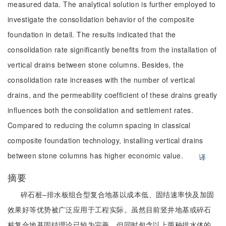
measured data. The analytical solution is further employed to
investigate the consolidation behavior of the composite
foundation in detail. The results indicated that the
consolidation rate significantly benefits from the installation of
vertical drains between stone columns. Besides, the
consolidation rate increases with the number of vertical
drains, and the permeability coefficient of these drains greatly
influences both the consolidation and settlement rates.
Compared to reducing the column spacing in classical
composite foundation technology, installing vertical drains
between stone columns has higher economic value.
译
摘要
碎石桩–排水板组合型复合地基以成本低、固结速率快及加固
效果好等优势被广泛应用于工程实际。虽然目前竖井地基或碎石
桩复合地基固结理论已较为完善，但同时包含以上两种排水体的