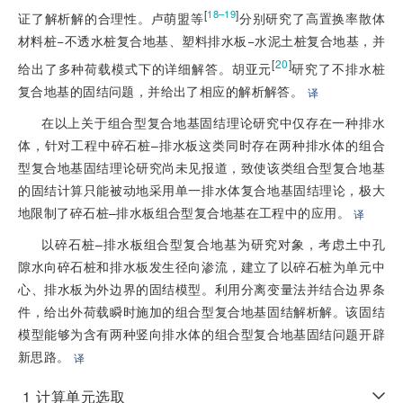
[
]
18–19
证了解析解的合理性。卢萌盟等
分别研究了高置换率散体
材料桩−不透水桩复合地基、塑料排水板−水泥土桩复合地基，并
[
20
]
给出了多种荷载模式下的详细解答。胡亚元
研究了不排水桩
复合地基的固结问题，并给出了相应的解析解答。
译
在以上关于组合型复合地基固结理论研究中仅存在一种排水
体，针对工程中碎石桩–排水板这类同时存在两种排水体的组合
型复合地基固结理论研究尚未见报道，致使该类组合型复合地基
的固结计算只能被动地采用单一排水体复合地基固结理论，极大
地限制了碎石桩–排水板组合型复合地基在工程中的应用。
译
以碎石桩–排水板组合型复合地基为研究对象，考虑土中孔
隙水向碎石桩和排水板发生径向渗流，建立了以碎石桩为单元中
心、排水板为外边界的固结模型。利用分离变量法并结合边界条
件，给出外荷载瞬时施加的组合型复合地基固结解析解。该固结
模型能够为含有两种竖向排水体的组合型复合地基固结问题开辟
新思路。
译
1
计算单元选取