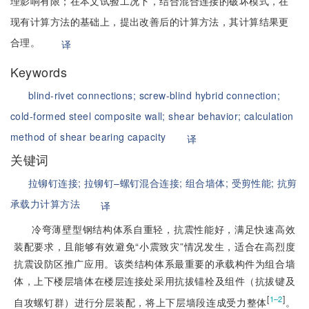
理影响有限；在本文试验工况下，结合混合连接的破坏模式，在
现有计算方法的基础上，提出改善后的计算方法，其计算结果更
合理。
译
Keywords
blind-rivet connections;
screw-blind hybrid connection;
cold-formed steel composite wall;
shear behavior;
calculation
method of shear bearing capacity
译
关键词
拉铆钉连接;
拉铆钉–螺钉混合连接;
组合墙体;
受剪性能;
抗剪
承载力计算方法
译
冷弯薄壁型钢结构体系自重轻，抗震性能好，满足快速高效
装配要求，且能够有效避免“小震致灾”情况发生，适合在高烈度
抗震设防区推广应用。该类结构体系最重要的承载构件为组合墙
体，上下楼层墙体在楼层连接处采用抗拔锚栓及组件（抗拔键及
[
]
1–2
自攻螺钉群）进行分层装配，将上下层墙段连成受力整体
。