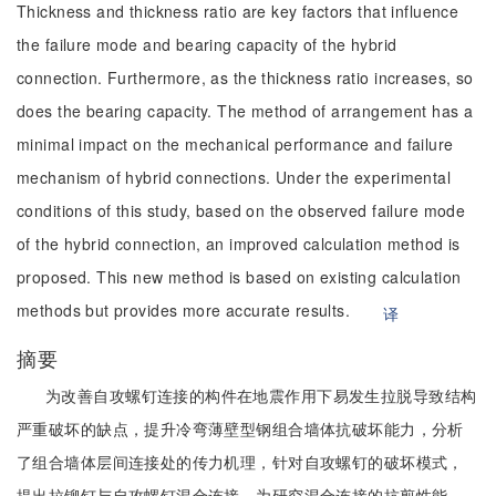
Thickness and thickness ratio are key factors that influence
the failure mode and bearing capacity of the hybrid
connection. Furthermore, as the thickness ratio increases, so
does the bearing capacity. The method of arrangement has a
minimal impact on the mechanical performance and failure
mechanism of hybrid connections. Under the experimental
conditions of this study, based on the observed failure mode
of the hybrid connection, an improved calculation method is
proposed. This new method is based on existing calculation
methods but provides more accurate results.
译
摘要
为改善自攻螺钉连接的构件在地震作用下易发生拉脱导致结构
严重破坏的缺点，提升冷弯薄壁型钢组合墙体抗破坏能力，分析
了组合墙体层间连接处的传力机理，针对自攻螺钉的破坏模式，
提出拉铆钉与自攻螺钉混合连接。为研究混合连接的抗剪性能，