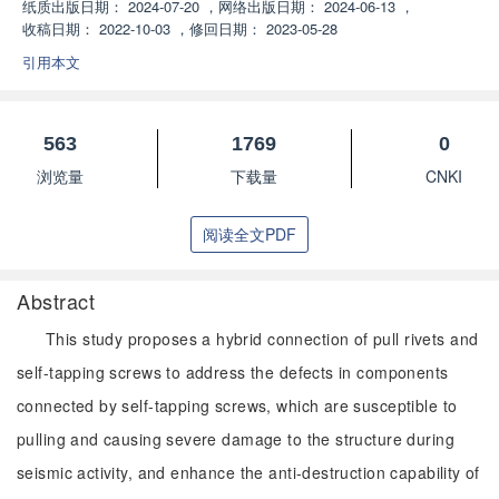
纸质出版日期：
2024-07-20
，
网络出版日期：
2024-06-13
，
收稿日期：
2022-10-03
，
修回日期：
2023-05-28
引用本文
563
1769
0
浏览量
下载量
CNKI
阅读全文PDF
Abstract
This study proposes a hybrid connection of pull rivets and
self-tapping screws to address the defects in components
connected by self-tapping screws, which are susceptible to
pulling and causing severe damage to the structure during
seismic activity, and enhance the anti-destruction capability of