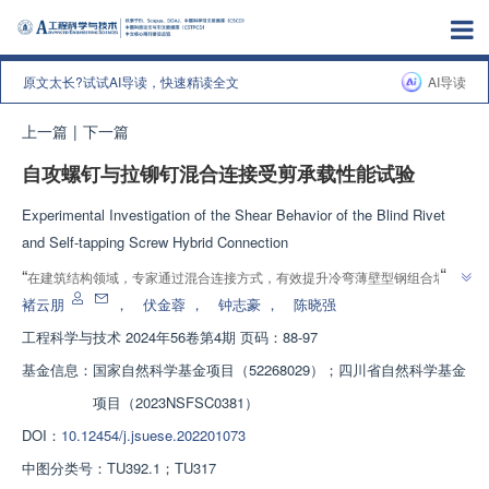
原文太长?试试AI导读，快速精读全文
AI导读
上一篇
|
下一篇
自攻螺钉与拉铆钉混合连接受剪承载性能试验
Experimental Investigation of the Shear Behavior of the Blind Rivet
and Self-tapping Screw Hybrid Connection
”
“
在建筑结构领域，专家通过混合连接方式，有效提升冷弯薄壁型钢组合墙体
”
的抗破坏能力，为地震作用下的结构安全提供新方案。
褚云朋
，
伏金蓉
，
钟志豪
，
陈晓强
工程科学与技术
2024年56卷第4期 页码：88-97
基金信息：
国家自然科学基金项目（52268029）；四川省自然科学基金
项目（2023NSFSC0381）
DOI：
10.12454/j.jsuese.202201073
中图分类号：
TU392.1；TU317