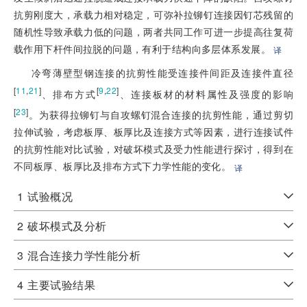
抗剪刚度大，承载力相对稳定，可弥补拉铆钉连接因钉芯残留的
随机性导致承载力低的问题，两者共同工作可进一步提高往复荷
载作用下杆件间拉脱的问题，有利于结构向多层体系发展。
译
冷弯薄壁型钢连接的抗剪性能受连接件间距及连接件直径
[
11
,
21
]
[
9
,
22
]
、排布方式
、连接板材的材料属性及强度的影响
[
23
]
。为获得拉铆钉与自攻螺钉混合连接的抗剪性能，通过剪切
拉伸试验，考虑板厚、板厚比及连接方式等因素，进行连接试件
的抗剪性能对比试验，对破坏模式及受力性能进行探讨，得到在
不同板厚、板厚比及排布方式下力学性能的变化。
译
1
试验概况
2
破坏模式及分析
3
混合连接力学性能分析
4
主要试验结果