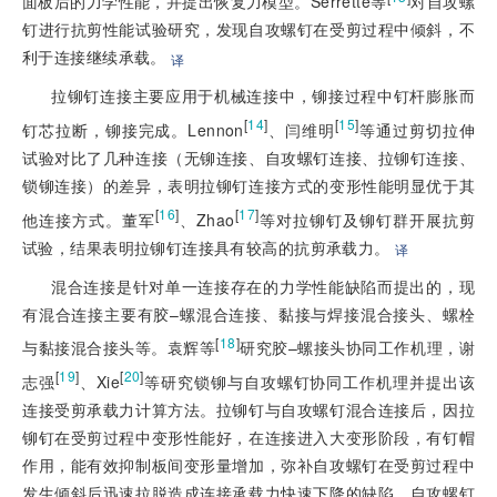
面板后的力学性能，并提出恢复力模型。Serrette等
对自攻螺
钉进行抗剪性能试验研究，发现自攻螺钉在受剪过程中倾斜，不
利于连接继续承载。
译
拉铆钉连接主要应用于机械连接中，铆接过程中钉杆膨胀而
[
14
]
[
15
]
钉芯拉断，铆接完成。Lennon
、闫维明
等通过剪切拉伸
试验对比了几种连接（无铆连接、自攻螺钉连接、拉铆钉连接、
锁铆连接）的差异，表明拉铆钉连接方式的变形性能明显优于其
[
16
]
[
17
]
他连接方式。董军
、Zhao
等对拉铆钉及铆钉群开展抗剪
试验，结果表明拉铆钉连接具有较高的抗剪承载力。
译
混合连接是针对单一连接存在的力学性能缺陷而提出的，现
有混合连接主要有胶–螺混合连接、黏接与焊接混合接头、螺栓
[
18
]
与黏接混合接头等。袁辉等
研究胶–螺接头协同工作机理，谢
[
19
]
[
20
]
志强
、Xie
等研究锁铆与自攻螺钉协同工作机理并提出该
连接受剪承载力计算方法。拉铆钉与自攻螺钉混合连接后，因拉
铆钉在受剪过程中变形性能好，在连接进入大变形阶段，有钉帽
作用，能有效抑制板间变形量增加，弥补自攻螺钉在受剪过程中
发生倾斜后迅速拉脱造成连接承载力快速下降的缺陷。自攻螺钉