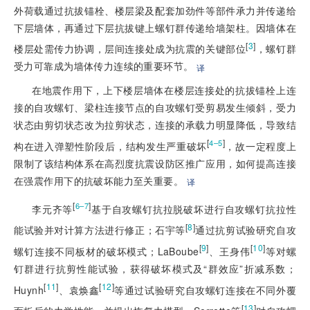
外荷载通过抗拔锚栓、楼层梁及配套加劲件等部件承力并传递给
下层墙体，再通过下层抗拔键上螺钉群传递给墙架柱。因墙体在
[
3
]
楼层处需传力协调，层间连接处成为抗震的关键部位
，螺钉群
受力可靠成为墙体传力连续的重要环节。
译
在地震作用下，上下楼层墙体在楼层连接处的抗拔锚栓上连
接的自攻螺钉、梁柱连接节点的自攻螺钉受剪易发生倾斜，受力
状态由剪切状态改为拉剪状态，连接的承载力明显降低，导致结
[
]
4–5
构在进入弹塑性阶段后，结构发生严重破坏
，故一定程度上
限制了该结构体系在高烈度抗震设防区推广应用，如何提高连接
在强震作用下的抗破坏能力至关重要。
译
[
]
6–7
李元齐等
基于自攻螺钉抗拉脱破坏进行自攻螺钉抗拉性
[
8
]
能试验并对计算方法进行修正；石宇等
通过抗剪试验研究自攻
[
9
]
[
10
]
螺钉连接不同板材的破坏模式；LaBoube
、王身伟
等对螺
钉群进行抗剪性能试验，获得破坏模式及“群效应”折减系数；
[
11
]
[
12
]
Huynh
、袁焕鑫
等通过试验研究自攻螺钉连接在不同外覆
[
13
]