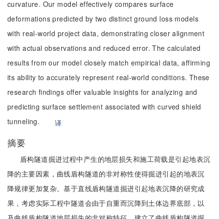
curvature. Our model effectively compares surface
deformations predicted by two distinct ground loss models
with real-world project data, demonstrating closer alignment
with actual observations and reduced error. The calculated
results from our model closely match empirical data, affirming
its ability to accurately represent real-world conditions. These
research findings offer valuable insights for analyzing and
predicting surface settlement associated with curved shield
tunneling.
译
摘要
盾构隧道掘进过程中产生的地层损失和施工荷载是引起地表沉
降的主要因素，曲线盾构隧道的非对称性使得掘进引起的地表沉
降规律更加复杂。基于直线盾构隧道掘进引起地表沉降的研究成
果，考虑实际工程中隧道会由于自重而沉降到土体边界底部，以
及曲线盾构隧道地层损失的非对称特征，建立了曲线盾构隧道掘