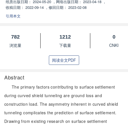
纸质出版日期：
2024-05-20
，
网络出版日期：
2023-04-18
，
收稿日期：
2022-09-14
，
修回日期：
2023-02-08
引用本文
782
1212
0
浏览量
下载量
CNKI
阅读全文PDF
Abstract
The primary factors contributing to surface settlement
during curved shield tunneling are ground loss and
construction load. The asymmetry inherent in curved shield
tunneling complicates the prediction of surface settlement.
Drawing from existing research on surface settlement