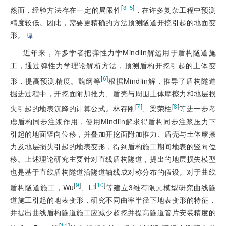
[
]
3–5
然而，经验方法存在一定的局限性
，在许多复杂工程中预测
精度较低。因此，需要更精确的方法预测隧道开挖引起的地面变
形。
译
近年来，许多学者把弹性力学Mindlin解运用于盾构隧道施
工，通过弹性力学理论解析方法，预测盾构开挖引起的土体变
[
6
]
形，提高预测精度。魏纲等
根据Mindlin解，推导了盾构隧道
掘进过程中，开挖面附加推力、盾壳与周围土体摩擦力和地层损
[
7
]
[
8
]
失引起的地表沉降的计算公式。林存刚
、梁荣柱
等进一步考
虑盾构同步注浆作用，使用Mindlin解求得盾构同步注浆压力下
引起的地面竖向位移，并叠加开挖面附加推力、盾壳与土体摩擦
力及地层损失引起的地表变形，得到盾构施工期间地表的竖向位
移。上述理论研究主要针对直线盾构隧道，提出的地层损失模型
也是基于直线盾构隧道沿隧道轴线成对称分布的假设。对于曲线
[
9
]
[
10
]
盾构隧道施工，Wu
、Li
等建立3维有限元模型研究曲线隧
道施工引起的地表变形，研究不同曲率半径下地表变形的特征，
并提出曲线盾构隧道施工应减少超挖并提高隧道管片安装精度的
[
11
]