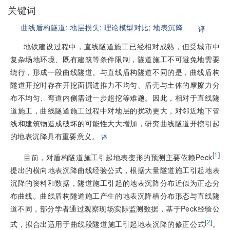
关键词
曲线盾构隧道;
地层损失;
理论模型对比;
地表沉降
译
地铁建设过程中，直线隧道施工已经相对成熟，但受城市中
复杂场地环境、既有建筑等条件限制，隧道施工不可避免地需要
绕行，形成一段曲线隧道。与直线盾构隧道不同的是，曲线盾构
隧道开挖时存在开挖面掘进推力不均匀、盾壳与土体的摩擦力分
布不均匀、弯道内侧需进一步超挖等难题。因此，相对于直线隧
道施工，曲线隧道施工过程中对地层的扰动更大，对邻近地下管
线和建筑物造成破坏的可能性大大增加，研究曲线隧道开挖引起
的地表沉降具有重要意义。
译
[
1
]
目前，对盾构隧道施工引起地表变形的预测主要依赖Peck
提出的横向地表沉降曲线经验公式，根据大量隧道施工引起地表
沉降的资料和数据，隧道施工引起的地表沉降分布近似为正态分
布曲线。曲线盾构隧道施工产生的地表沉降槽分布形态与直线隧
道不同，部分学者通过观察现场实际监测数据，基于Peck经验公
[
2
]
式，拟合出适用于曲线段隧道施工引起地表沉降的修正公式
。