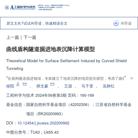
原文太长?试试AI导读，快速精读全文
AI导读
上一篇
|
下一篇
曲线盾构隧道掘进地表沉降计算模型
Theoretical Model for Surface Settlement Induced by Curved Shield
Tunneling
”
“
在盾构隧道掘进领域，专家建立了地表沉降的地层损失模型，考虑了曲线隧
”
道的非对称性，为预测地表沉降提供了更准确的计算模型。
徐阳
，
师文豪
，
王源
，
马千里
，
吴静红
工程科学与技术
2024年56卷第3期 页码：160-169
基金信息：
国家自然科学基金项目（42202306）；江苏省自然科学基金
项目（BK20200993）
DOI：
10.12454/j.jsuese.202200992
中图分类号：
TU43；U455.43