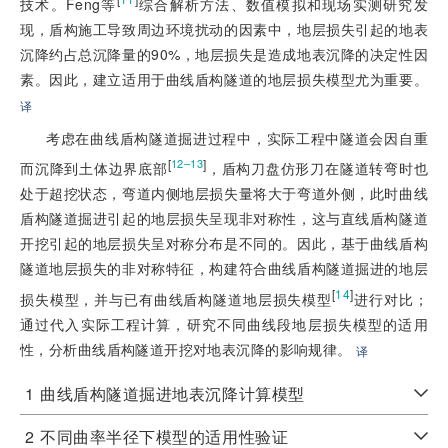
技术。Feng等
综合解析方法、数值模拟和现场实测研究发
现，盾构施工导致周边环境扰动的因素中，地层损失引起的地表
沉降约占总沉降量的90%，地层损失是造成地表沉降的决定性因
素。因此，建立适用于曲线盾构隧道的地层损失模型尤为重要。
译
考虑在曲线盾构隧道掘进过程中，实际工程中隧道会因自重
[
]
12–13
而沉降到土体边界底部
，盾构刀盘仿形刀在隧道转弯时也
处于超挖状态，弯道内侧地层损失量将大于弯道外侧，此时曲线
盾构隧道掘进引起的地层损失呈现非对称性，这与直线盾构隧道
开挖引起的地层损失呈对称分布是不同的。因此，基于曲线盾构
隧道地层损失的非对称特征，构建符合曲线盾构隧道掘进的地层
[
14
]
损失模型，并与已有曲线盾构隧道地层损失模型
进行对比；
通过代入实际工程计算，研究不同曲线段地层损失模型的适用
性，分析曲线盾构隧道开挖对地表沉降的影响规律。
译
1
曲线盾构隧道掘进地表沉降计算模型
2
不同曲率半径下模型的适用性验证