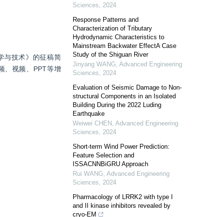
Sciences
,
2024
Response Patterns and
Characterization of Tributary
Hydrodynamic Characteristics to
Mainstream Backwater EffectA Case
Study of the Shiguan River
学与技术》的征稿简
Jinyang WANG
,
Advanced Engineering
频、视频、PPT等增
Sciences
,
2024
Evaluation of Seismic Damage to Non-
structural Components in an Isolated
Building During the 2022 Luding
Earthquake
Weiwei CHEN
,
Advanced Engineering
Sciences
,
2024
Short-term Wind Power Prediction:
Feature Selection and
ISSACNNBiGRU Approach
Rui WANG
,
Advanced Engineering
Sciences
,
2024
Pharmacology of LRRK2 with type I
and II kinase inhibitors revealed by
cryo-EM