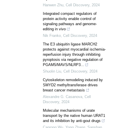
Hanwen Zhu
,
Cell Discovery
,
2024
Integrated compact regulators of
protein activity enable control of
signaling pathways and genome-
editing in vivo
Nik Franko
,
Cell Discovery
,
2024
The E3 ubiquitin ligase MARCH2
protects against myocardial ischemia-
reperfusion injury through inhibiting
pyroptosis via negative regulation of
PGAM5/MAVS/NLRP3...
Shuolin Liu
,
Cell Discovery
,
2024
Cytoskeleton remodeling induced by
SMYD2 methyltransferase drives
breast cancer metastasis
Alexandre G. Casanova
,
Cell
Discovery
,
2024
Molecular mechanisms of urate
transport by the native human URAT1
and its inhibition by anti-gout drugs
Canrong Wu, Yong Zhang, Sanshan