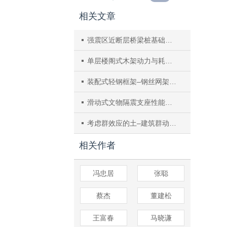
相关文章
强震区近断层桥梁桩基础时程响应振动台试验
单层楼阁式木架动力与耗能性能试验研究
装配式轻钢框架–钢丝网架珍珠岩复合墙板结构振动台试验
滑动式文物隔震支座性能试验及设计方法
考虑群效应的土–建筑群动力相互作用参数分析
相关作者
冯忠居
张聪
蔡杰
董建松
王富春
马晓谦