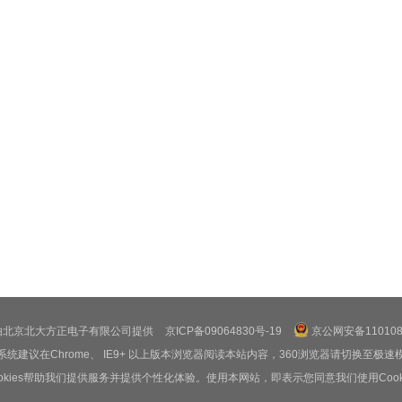
由北京北大方正电子有限公司提供
京ICP备09064830号-19
京公网安备1101080
系统建议在Chrome、 IE9+ 以上版本浏览器阅读本站内容，360浏览器请切换至极速
ookies帮助我们提供服务并提供个性化体验。使用本网站，即表示您同意我们使用Cooki