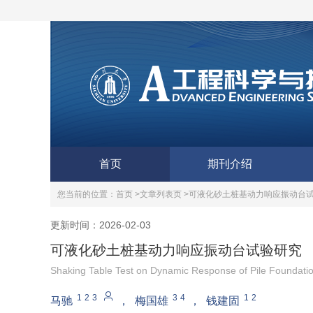
首页
期刊介绍
您当前的位置：
首页 >
文章列表页 >
可液化砂土桩基动力响应振动台
更新时间：2026-02-03
可液化砂土桩基动力响应振动台试验研究
Shaking Table Test on Dynamic Response of Pile Foundation
1
2
3
3
4
1
2
马驰
，
梅国雄
，
钱建固