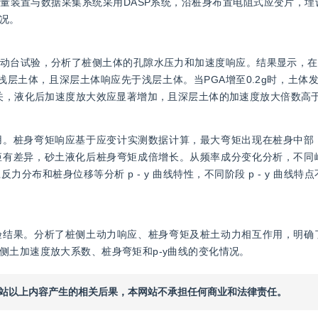
量装置与数据采集系统采用DASP系统，沿桩身布置电阻式应变片，埋
况。
台试验，分析了桩侧土体的孔隙水压力和加速度响应。结果显示，在PG
层土体，且深层土体响应先于浅层土体。当PGA增至0.2g时，土体发
相关，液化后加速度放大效应显著增加，且深层土体的加速度放大倍数高
作用。桩身弯矩响应基于应变计实测数据计算，最大弯矩出现在桩身中部
矩有差异，砂土液化后桩身弯矩成倍增长。从频率成分变化分析，不同
分布和桩身位移等分析 p - y 曲线特性，不同阶段 p - y 曲线
验结果。分析了桩侧土动力响应、桩身弯矩及桩土动力相互作用，明确
侧土加速度放大系数、桩身弯矩和p-y曲线的变化情况。
本网站以上内容产生的相关后果，本网站不承担任何商业和法律责任。