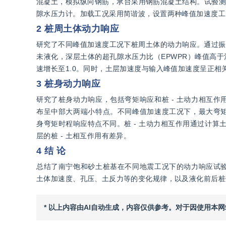
混凝土，模拟纵向钢筋，承台采用钢筋混凝土结构。试验测
隙水压力计。加载工况采用简谐波，设置两种峰值加速度工
2 桩周土体动力响应
研究了不同峰值加速度工况下桩周土体的动力响应。通过振动
未液化，深层土体的超孔隙水压力比（EPWPR）峰值高于浅
速增长至1.0。同时，土层加速度与输入峰值加速度呈正
3 桩身动力响应
研究了桩身动力响应，包括弯矩响应和桩 - 土动力相互
布呈中部大两端小特点。不同峰值加速度工况下，最大弯
身弯矩时程响应特点不同。桩 - 土动力相互作用通过计算土反力
层的桩 - 土相互作用有差异。
4 结 论
总结了南宁饱和砂土桩基在不同地震工况下的动力响应试
土体加速度、孔压、土反力等的变化规律，以及液化前后桩
* 以上内容由AI自动生成，内容仅供参考。对于因使用