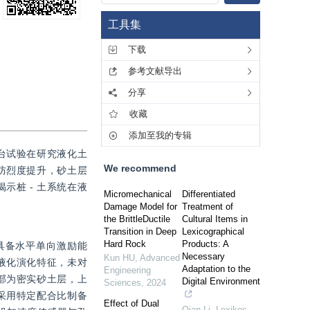
工具集
下载
参考文献导出
分享
收藏
添加至我的专辑
台试验在研究液化土
We recommend
防烈度提升，砂土层
桩 - 土系统在液
Micromechanical
Differentiated
Damage Model for
Treatment of
the BrittleDuctile
Cultural Items in
Transition in Deep
Lexicographical
Hard Rock
Products: A
具备水平单向激励能
Necessary
Kun HU
,
Advanced
液化演化特征，未对
Adaptation to the
Engineering
部为密实砂土层，上
Digital Environment
Sciences
,
2024
采用特定配合比制备
Effect of Dual
Qian Li
,
Lexikos
,