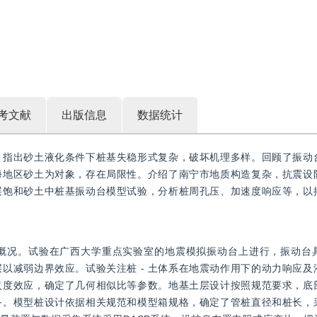
考文献
出版信息
数据统计
，指出砂土液化条件下桩基失稳形式复杂，破坏机理多样。回顾了振动
海地区砂土为对象，存在局限性。介绍了南宁市地质构造复杂，抗震设
饱和砂土中桩基振动台模型试验，分析桩周孔压、加速度响应等，以揭示
概况。试验在广西大学重点实验室的地震模拟振动台上进行，振动台
以减弱边界效应。试验关注桩 - 土体系在地震动作用下的动力响应及
尺度效应，确定了几何相似比等参数。地基土层设计按照规范要求，底
备。模型桩设计依据相关规范和模型箱规格，确定了管桩直径和桩长，