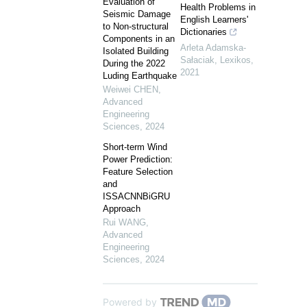
Evaluation of
Health Problems in
Seismic Damage
English Learners'
to Non-structural
Dictionaries
Components in an
Arleta Adamska-
Isolated Building
Sałaciak
,
Lexikos
,
During the 2022
2021
Luding Earthquake
Weiwei CHEN
,
Advanced
Engineering
Sciences
,
2024
Short-term Wind
Power Prediction:
Feature Selection
and
ISSACNNBiGRU
Approach
Rui WANG
,
Advanced
Engineering
Sciences
,
2024
Powered by