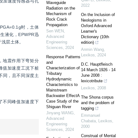
设加速度传感器与孔
Waveguide
2022
Radiation on the
Mechanism of
On the Inclusion of
Rock Crack
Neologisms in
Propagation
Oxford Advanced
A=0.1g时，土体
Sen WEN
,
Learner's
生液化，EPWPR迅
Advanced
Dictionary (10th
于浅层土体。
Engineering
edition)
Sciences
,
2024
Anmin Wang
,
Lexikos
,
2024
Response Patterns
，地震作用下弯矩分
and
D.C. Hauptfleisch
峰值加速度工况下桩
Characterization of
14 March 1926 - 14
Tributary
特点不同，且不同深度土
June 2008 :
Hydrodynamic
lexicotribute
Characteristics to
Lexikos
,
2008
Mainstream
Backwater EffectA
The Shona corpus
Case Study of the
了不同峰值加速度下
and the problem of
Shiguan River
tagging
Jinyang WANG
,
Emmanuel
Advanced
Chabata
,
Lexikos
,
Engineering
2000
Sciences
,
2024
Construal of Mental