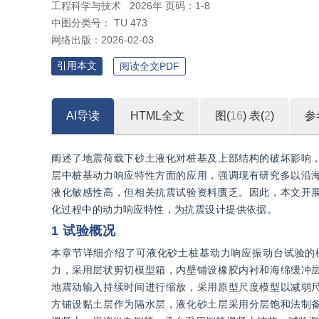
工程科学与技术
2026年 页码：1-8
中图分类号：
TU 473
网络出版：
2026-02-03
引用本文
阅读全文PDF
AI导读
HTML全文
图(
16
)
表(
2
)
参
阐述了地震荷载下砂土液化对桩基及上部结构的破坏影响
层中桩基动力响应特性方面的应用，强调现有研究多以沿
液化敏感性高，但相关抗震试验资料匮乏。因此，本文开展
化过程中的动力响应特性，为抗震设计提供依据。
1 试验概况
本章节详细介绍了可液化砂土桩基动力响应振动台试验的
力，采用层状剪切模型箱，内壁铺设橡胶内衬和海绵缓冲层
地震动输入持续时间进行缩放，采用原型尺度模型以减弱
方铺设黏土层作为隔水层，液化砂土层采用分层饱和法制