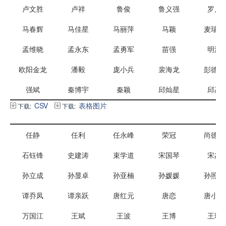
卢文胜
卢祥
鲁俊
鲁义强
罗川
马春辉
马佳星
马丽萍
马颖
麦瑞坤
孟维晓
孟永东
孟勇军
苗强
明波
欧阳金龙
潘毅
庞小兵
裴海龙
彭德中
强斌
秦博宇
秦颖
邱灿星
邱高
CSV
表格图片
下载:
下载:
任静
任利
任永峰
荣冠
尚德磊
石钰锋
史建涛
束学道
宋国琴
宋杰
孙立成
孙显卓
孙亚楠
孙媛媛
孙照勇
谭乔凤
谭亲跃
唐红元
唐恋
唐小斌
万国江
王斌
王波
王博
王琛