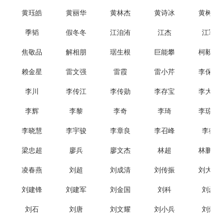
黄珏皓
黄丽华
黄林杰
黄诗冰
黄树东
季韬
假冬冬
江洎洧
江杰
江军
焦敬品
解相朋
琚生根
巨能攀
柯毅明
赖金星
雷文强
雷霞
雷小芹
李保宏
李川
李传江
李传勋
李存宝
李大勇
李辉
李黎
李奇
李琦
李琼林
李晓慧
李宇骏
李章良
李召峰
李征
梁忠超
廖兵
廖文杰
林超
林鹏智
凌春燕
刘超
刘成清
刘传振
刘大龙
刘建锋
刘建军
刘金国
刘科
刘磊
刘石
刘唐
刘文耀
刘小兵
刘烨