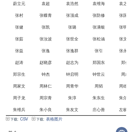
蔚立元
袁超
袁浩然
袁维海
袁之康
张村
张蝶青
张顶成
张防修
张国强
张健
张凯
张璐
张满银
张明芳
张茹
张汝波
张世全
张松涵
张文娟
张益
张逸
张逸群
张引
张永杰
赵涛
赵晓彦
赵志为
郑国东
郑俊
郑宗生
钟杰
钟启明
钟世云
周成
周家文
周林仁
周青华
周韬
周雄雄
周子龙
周宗青
朱淳
朱东生
朱尔玉
朱维兵
朱小良
朱友文
庄心善
左杨杰
CSV
表格图片
下载:
下载: