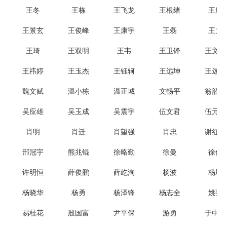
王冬
王栋
王飞龙
王根绪
王航
王景玄
王俊峰
王康宇
王磊
王力
王琦
王双明
王韦
王卫锋
王文东
王祎婷
王玉杰
王钰轲
王远坤
王远铭
魏文赋
温小栋
温正城
文畅平
翁韶伟
吴应雄
吴玉成
吴震宇
伍文君
伍元凯
肖明
肖迁
肖望强
肖忠
谢红强
邢冠宇
熊兆锟
徐略勤
徐曼
徐伟
许明恒
薛俊鹏
薛屹洵
杨波
杨城
杨晓华
杨勇
杨泽锋
杨志全
姚强
易桂花
殷国富
尹平保
游勇
于中华