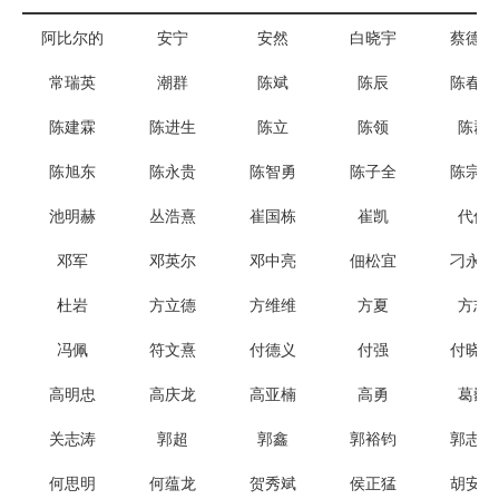
阿比尔的
安宁
安然
白晓宇
蔡德钩
常瑞英
潮群
陈斌
陈辰
陈春宇
陈建霖
陈进生
陈立
陈领
陈群
陈旭东
陈永贵
陈智勇
陈子全
陈宗平
池明赫
丛浩熹
崔国栋
崔凯
代伟
邓军
邓英尔
邓中亮
佃松宜
刁永发
杜岩
方立德
方维维
方夏
方志
冯佩
符文熹
付德义
付强
付晓东
高明忠
高庆龙
高亚楠
高勇
葛巍
关志涛
郭超
郭鑫
郭裕钧
郭志学
何思明
何蕴龙
贺秀斌
侯正猛
胡安奎