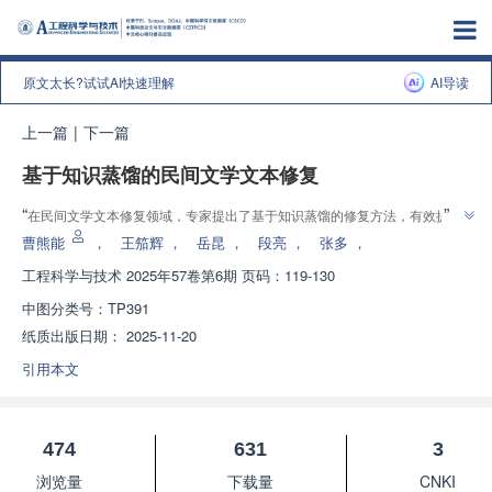
原文太长?试试AI快速理解
AI导读
上一篇
|
下一篇
基于知识蒸馏的民间文学文本修复
”
“
在民间文学文本修复领域，专家提出了基于知识蒸馏的修复方法，有效提升
”
了修复质量和效率。
曹熊能
，
王笳辉
，
岳昆
，
段亮
，
张多
，
工程科学与技术
2025年57卷第6期 页码：119-130
中图分类号：
TP391
纸质出版日期：
2025-11-20
引用本文
474
631
3
浏览量
下载量
CNKI