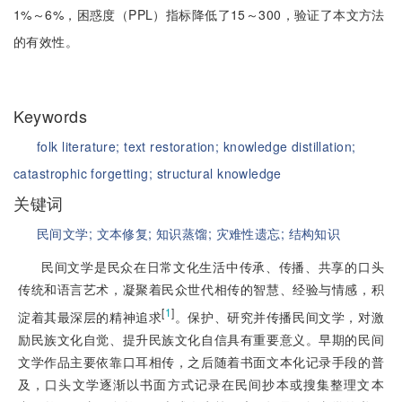
1%～6%，困惑度（PPL）指标降低了15～300，验证了本文方法
的有效性。
Keywords
folk literature;
text restoration;
knowledge distillation;
catastrophic forgetting;
structural knowledge
关键词
民间文学;
文本修复;
知识蒸馏;
灾难性遗忘;
结构知识
民间文学是民众在日常文化生活中传承、传播、共享的口头
传统和语言艺术，凝聚着民众世代相传的智慧、经验与情感，积
[
1
]
淀着其最深层的精神追求
。保护、研究并传播民间文学，对激
励民族文化自觉、提升民族文化自信具有重要意义。早期的民间
文学作品主要依靠口耳相传，之后随着书面文本化记录手段的普
及，口头文学逐渐以书面方式记录在民间抄本或搜集整理文本