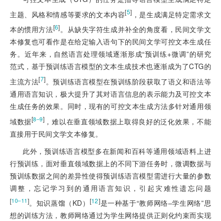
[
5
]
主题、风格和情感等要求的文本内容
，是生成满足特定需求文
[
6
]
本的惯用方法
。从缺失字符生成并补全的角度看，民间文学文
本修复也可看作是在给定输入语句下的民间文学可控文本生成任
务。近年来，自然语言处理领域逐渐形成“预训练+微调”的研究
范式，基于预训练语言模型的文本生成技术也逐渐成为了CTG的
[
7
]
主流方法
。预训练语言模型在预训练阶段获取了语义和语法等
通用语言知识，极大提升了其对语言信息的表示能力及可控文本
生成任务的效果。同时，现有的可控文本生成方法多针对通用领
[
]
8‒9
域数据
，难以在垂直领域数据上取得良好的泛化效果，不能
直接用于民间文学文本修复。
此外，预训练语言模型多在新闻和百科等通用领域语料上进
行预训练，面对垂直领域数据上的不同下游任务时，微调数据与
预训练数据之间的差异性使得预训练语言模型需进行大量的参数
调整，忘记学习到的通用语言知识，引起灾难性遗忘问题
[
]
[
12
]
10‒11
。知识蒸馏（KD）
是一种基于“教师网络‒学生网络”思
想的训练方法，教师网络通过为学生网络提供正则化约束而实现