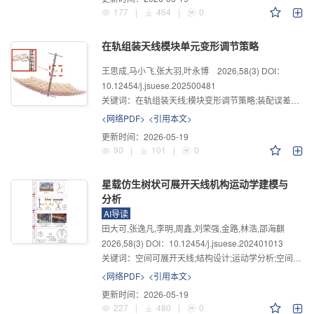
177
|
464
|
0
在轨组装天线模块单元变形调节策略
王思成,马小飞,张大羽,叶永博
2026
,
58
(3)
DOI：
10.12454/j.jsuese.202500481
关键词：
在轨组装天线;模块变形调节策略;装配误差分析;可变形模块;模块变形调节方案
<网络PDF>
<引用本文>
更新时间：
2026-05-19
90
|
101
|
0
星载仿生树状可展开天线机构运动学建模与
分析
AI导读
田大可,张逸凡,李明,周鑫,刘荣强,金路,林浩,邵海麒
2026
,
58
(3)
DOI：10.12454/j.jsuese.202401013
关键词：
空间可展开天线;结构设计;运动学分析;空间几何建模;数值仿真分析
<网络PDF>
<引用本文>
更新时间：
2026-05-19
227
|
480
|
0