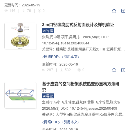
更新时间：
2026-05-19
146
|
76
|
0
3 m口径缠绕肋式反射面设计及样机验证
AI导读
张晗,闫中曦,项平,吴明儿
2026
,
58
(3)
DOI：
10.12454/j.jsuese.202400644
关键词：
缠绕肋;反射面;可展开天线;CFRP豆荚杆;形面精度;样机验证
<网络PDF>
<引用本文>
更新时间：
2026-05-19
297
|
532
|
0
基于应变的空间桁架系统热变形重构方法研
究
AI导读
鱼则行,马小飞,朱佳龙,薛永刚,黄鹏飞,李怡晨,张大羽
2026
,
58
(3)
DOI：10.12454/j.jsuese.202500409
关键词：
大型空间桁架系统;变形重构;Ko位移理论;最小二乘优化
<网络PDF>
<引用本文>
更新时间：
2026-05-19