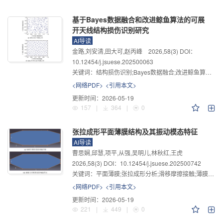
基于Bayes数据融合和改进鲸鱼算法的可展
开天线结构损伤识别研究
AI导读
金路,刘安清,田大可,赵丙峰
2026
,
58
(3)
DOI：
10.12454/j.jsuese.202500063
关键词：
结构损伤识别;Bayes数据融合;改进鲸鱼算法;跨模型模态应变能;可展开天线结构
<网络PDF>
<引用本文>
更新时间：
2026-05-19
157
|
364
|
0
张拉成形平面薄膜结构及其振动模态特征
AI导读
曹思娴,邱慧,项平,从强,吴明儿,林秋红,王虎
2026
,
58
(3)
DOI：10.12454/j.jsuese.202500742
关键词：
平面薄膜;张拉成形分析;滑移摩擦接触;薄膜基频;薄膜褶皱;模态测试
<网络PDF>
<引用本文>
更新时间：
2026-05-19
221
|
449
|
0