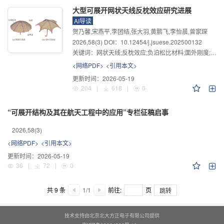
大型可展开网状天线反枕效应研究进展
AI导读
贺乃馨,宋燕平,李团结,张大羽,黄鹏飞,李怡晨,曾家琛
2026
,
58
(3)
DOI：10.12454/j.jsuese.202500132
关键词：
网状天线;反枕效应;负泊松比材料;面外刚度;薄膜结构
<网络PDF>
<引用本文>
更新时间：
2026-05-19
204
|
618
|
0
“可展开结构及其在航天工程中的应用”专栏征稿启事
2026
,
58
(3)
<网络PDF>
<引用本文>
更新时间：
2026-05-19
36
|
72
|
0
共
9 条
1/1
前往:
页
跳转
技术支持由北京北大方正电子有限公司提供