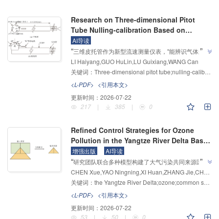
Research on Three-dimensional Pitot
Tube Nulling-calibration Based on
Numerical Methods
AI导读
”
“
三维皮托管作为新型流速测量仪表，"能辨识气体来流
LI Haiyang,GUO HuLin,LU Guixiang,WANG Can
的俯仰与偏航角，极大提高了固定污染源流速测量的准
关键词：
Three-dimensional pitot tube;nulling-calibration;numerical method;stationary pollution sources;flow velocity measurement
确性"，研究人员提出了基于有限元数值计算的对向校
准方案，为解决传统离线实流校准资源耗费大的问题提
<L-PDF>
<引用本文>
”
供了新途径。
更新时间：
2026-07-22
217
|
385
|
0
Refined Control Strategies for Ozone
Pollution in the Yangtze River Delta Based
on Common Source Areas and the WRF‒
增强出版
AI导读
”
“
CMAQ/ISAM Model
研究团队联合多种模型构建了大气污染共同来源区域
CHEN Xue,YAO Ningning,XI Huan,ZHANG Jie,CHEN Lang,CEN Zhengnan,SONG Zhe,YU Shaocai
计算方法，精准识别了长三角O3污染共同来源区域，
关键词：
the Yangtze River Delta;ozone;common source areas;WRF‒CMAQ model;ISAM
提出了精细到网格的差异化管控方法，为区域性臭氧污
”
染应急管控策略制定提供了新方案。
<L-PDF>
<引用本文>
更新时间：
2026-07-22
53
|
50
|
0