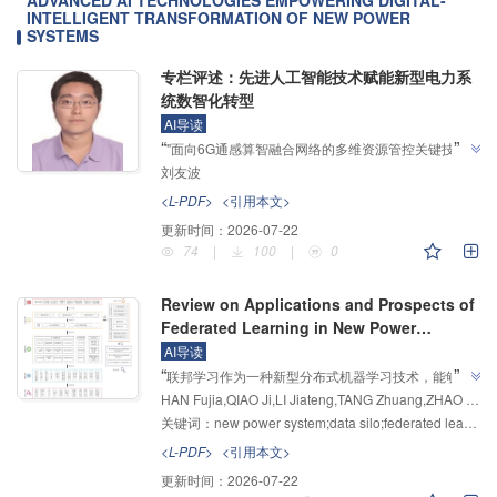
ADVANCED AI TECHNOLOGIES EMPOWERING DIGITAL-
INTELLIGENT TRANSFORMATION OF NEW POWER
SYSTEMS
专栏评述：先进人工智能技术赋能新型电力系
统数智化转型
AI导读
”
“
"面向6G通感算智融合网络的多维资源管控关键技术
刘友波
研究"，介绍了其在6G网络领域的研究进展，专家团队
建立了多维资源管控体系，为6G通感算智融合网络建
<L-PDF>
<引用本文>
”
设奠定了基础。
更新时间：
2026-07-22
74
|
100
|
0
Review on Applications and Prospects of
Federated Learning in New Power
Systems
AI导读
”
“
联邦学习作为一种新型分布式机器学习技术，能够有
HAN Fujia,QIAO Ji,LI Jiateng,TANG Zhuang,ZHAO Zixuan
效帮助多个数据拥有者在满足隐私保护、数据安全和政
关键词：
new power system;data silo;federated learning;privacy protection;data value mining
府法规的前提下，进行数据共享和机器学习建模，介绍
了其在新型电力系统领域的研究进展，专家梳理了横
<L-PDF>
<引用本文>
向、纵向与联邦迁移学习三类应用场景，分析了通信效
更新时间：
2026-07-22