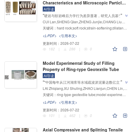
Characteristics and Microscopic Particle
Flow Analysis of Hard and Soft Rock
AI导读
”
“
硬岩与软岩峰后力学行为差异显著，研究人员基于花
CUI Lan,SHENG Qian,ZHENG Junjie,CHANG Liuming,SONG Xiaotian
岗岩和砂岩三轴压缩试验，建立了峰后应变软化-剪胀
关键词：
hard rock;soft rock;strain-softening;dilatancy;particle flow;macroscopic and microscopic perspectives
力学模型，揭示了强度参数演化规律，为解决岩石工程
”
稳定性问题提供了理论基础。
<L-PDF>
<引用本文>
更新时间：
2026-07-22
182
|
286
|
0
Model Experimental Study of Filling
Property of Ring-type Geotextile Tube
AI导读
”
“
"中国每年从江河湖库等水域疏浚淤泥量达数亿立方
LAI Zhiqiang,XU Shuling,ZHAO Lianjun,CHEN Lin,ZHANG Ming
米，通常进行陆地自然堆存，长期占用大范围土地"，
关键词：
ring-type geotextile tube;model experiment;filling method;filling height;filling mechanism;machine learning
研究团队提出新型环式管袋堆场蓄淤排水技术，探索了
不同充填方式下土工管袋充填特性，为疏浚淤泥堆放场
<L-PDF>
<引用本文>
”
地有限问题提供解决方案。
更新时间：
2026-07-22
101
|
462
|
0
Axial Compressive and Splitting Tensile