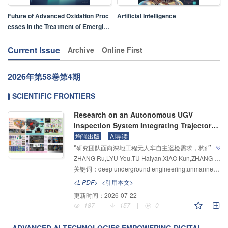
Future of Advanced Oxidation Proc
Artificial Intelligence
esses in the Treatment of Emergin
g Pollutants
Current Issue
Archive
Online First
2026年
第58卷
第4期
SCIENTIFIC FRONTIERS
Research on an Autonomous UGV
Inspection System Integrating Trajectory-
prediction-based Dynamic Obstacle
增强出版
AI导读
”
“
Avoidance and Intelligent Rock-mass
研究团队面向深地工程无人车自主巡检需求，构建了
Grade Classification for Deep
ZHANG Ru,LYU You,TU Haiyan,XIAO Kun,ZHANG Zetian,ZHANG Anlin,ZHENG Xiujuan,ZHANG Zhilong,SUN Junlong,LI Zhongyi,QIANG Yifan,CAO Zian,MA Hongwei
基于EP-TSHNet-PRA的隧道自主导航与掌子面信息采
Underground Engineering
关键词：
deep underground engineering;unmanned ground vehicle (UGV);trajectory prediction;Dynamic obstacle avoidance;intelligent rock-mass grade classification
集流程，并提出了CA-RepViT-Rock围岩等级智能判识
方法，为解决深地工程围岩快速判识及现场辅助决策问
<L-PDF>
<引用本文>
”
题提供解决方案。
更新时间：
2026-07-22
187
|
157
|
0