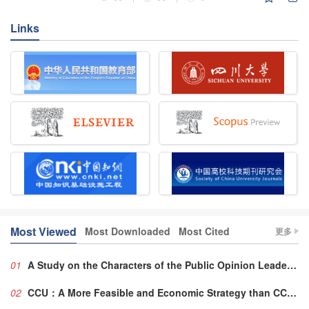
Links
Most Viewed
Most Downloaded
Most Cited
更多
01
A Study on the Characters of the Public Opinion Leader in Web BBS
02
CCU：A More Feasible and Economic Strategy than CCS for Reducing CO2 Emissions