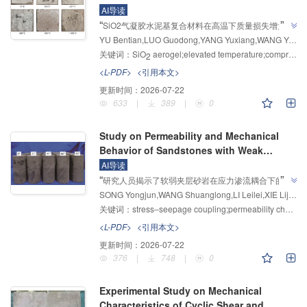
Composites Containing SiO
Aerogel
AI导读
2
”
“
SiO2气凝胶水泥基复合材料在高温下质量损失增大、
YU Bentian,LUO Guodong,YANG Yuxiang,WANG Yonggang,GUO Yuexia,ZHOU Yulong
抗压强度降低、导热系数先减后增，"采用喷水冷却的
关键词：
SiO
aerogel;elevated temperature;compressive strength;thermal conductivity;pore structure
试件其抗压强度与导热系数均低于自然冷却试件"，为
2
”
高温工程材料性能优化提供了依据。
<L-PDF>
<引用本文>
更新时间：
2026-07-22
633
|
389
|
0
Study on Permeability and Mechanical
Behavior of Sandstones with Weak
Interlayers Under Stress‒Seepage
AI导读
”
“
Coupling
研究人员揭示了软弱夹层砂岩在应力渗流耦合下的力
SONG Yongjun,WANG Shuanglong,LI Leilei,XIE Lijun,LU Yunlong,SUN Yinwei,AN Xuchen
学与渗透特性，建立了不同倾角夹层岩样的破坏模式与
关键词：
stress‒seepage coupling;permeability characteristics;Weak intercalated layer;Mechanical behavior;acoustic emission
渗透率演化规律，为深部地下工程围岩稳定性评价和渗
”
流控制提供了理论基础。
<L-PDF>
<引用本文>
更新时间：
2026-07-22
376
|
748
|
0
Experimental Study on Mechanical
Characteristics of Cyclic Shear and