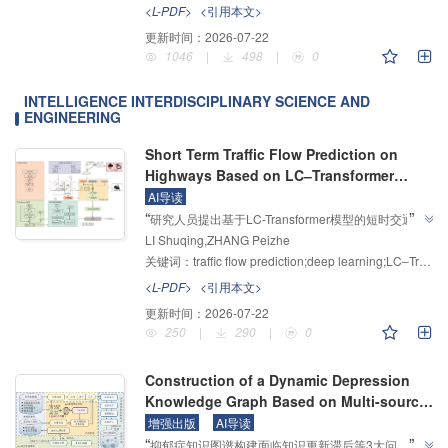
解，为解决深大基坑减压降水优化设计提供解决方
<L-PDF>
<引用本文>
”
案。
更新时间：
2026-07-22
1046
|
498
|
0
INTELLIGENCE INTERDISCIPLINARY SCIENCE AND
ENGINEERING
Short Term Traffic Flow Prediction on
Highways Based on LC‒Transformer
Model
AI导读
”
“
研究人员提出基于LC-Transformer模型的短时交通流
LI Shuqing,ZHANG Peizhe
预测方法，结合长短期记忆网络、条件变分自编码器及
关键词：
traffic flow prediction;deep learning;LC‒Transformer model;spatiotemporal dynamics;multi-factor data;self-attention mechanism
多源数据，"旨在更好地捕捉交通流中的非线性关系、
时空动态性及多因素融合特征，提升对复杂交通场景的
<L-PDF>
<引用本文>
适应性和预测准确性"，实验表明该模型在多项误差指
更新时间：
2026-07-22
标上优于现有方法，为智能交通系统建设奠定了基
250
|
290
|
0
”
础。
Construction of a Dynamic Depression
Knowledge Graph Based on Multi-source
Heterogeneous Data Fusion
增强出版
AI导读
”
“
抑郁症知识图谱构建面临知识更新滞后等3大问