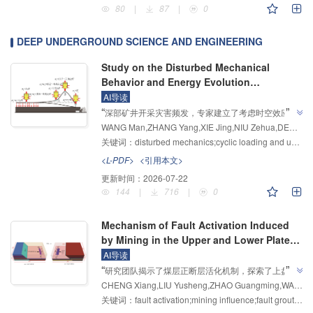
80
|
87
|
0
DEEP UNDERGROUND SCIENCE AND ENGINEERING
Study on the Disturbed Mechanical
Behavior and Energy Evolution
Characteristics of Deep Roof Rock
AI导读
”
“
Considering Spatio‒Temporal Effects
深部矿井开采灾害频发，专家建立了考虑时空效应的
WANG Man,ZHANG Yang,XIE Jing,NIU Zehua,DENG Huchao,YANG Bengao,ZHAO Lijuan,DING Xiaogang,GAO Mingzhong
真实扰动应力路径概化模型，开展渗流应力场耦合试
关键词：
disturbed mechanics;cyclic loading and unloading;roof rock;deep mining
验，揭示了循环扰动与开挖卸荷下顶板岩石能量演化规
律，为深部含瓦斯煤层群灾害防治及巷道支护设计优化
<L-PDF>
<引用本文>
”
奠定了基础。
更新时间：
2026-07-22
144
|
716
|
0
Mechanism of Fault Activation Induced
by Mining in the Upper and Lower Plates
of the Normal Fault and the Grouting
AI导读
”
“
Reinforcement Technology
研究团队揭示了煤层正断层活化机制，探索了上盘与
CHENG Xiang,LIU Yusheng,ZHAO Guangming,WANG Yanfen,MENG Xiangrui
下盘不同开采方式下断层应力变化规律，建立了"断
关键词：
fault activation;mining influence;fault grouting reinforcement;weakening assignment method;normal fault
链"为核心的断层治理体系，为解决采煤工作面揭露断