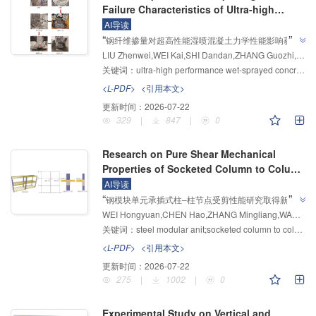
Failure Characteristics of Ultra-high
Performance Wet-sprayed Concrete
AI导读
”
“
Based on AE and DIC
钢纤维掺量对超高性能湿喷混凝土力学性能影响获新
LIU Zhenwei,WEI Kai,SHI Dandan,ZHANG Guozhi,CHEN Feixiang,CHEN Xudong
进展，研究人员结合声发射和数字图像相关技术，建立
关键词：
ultra-high performance wet-sprayed concrete (UHPSC);steel fiber;compression;splitting tension;acoustic emission;digital image correlation
了峰前损伤变量损伤演化模型，为钢纤维混凝土损伤定
”
量分析提供解决方案。
<L-PDF>
<引用本文>
更新时间：
2026-07-22
329
|
847
|
0
Research on Pure Shear Mechanical
Properties of Socketed Column to Column
Connections in Modular Steel Buildings
AI导读
”
“
钢模块单元承插式柱‒柱节点受剪性能研究取得新进
WEI Hongyuan,CHEN Hao,ZHANG Mingliang,WANG Qiliang,ZHOU Lingyu,WANG Guanchao
展，研究团队开展了两个节点试件的静力加载试验，分
关键词：
steel modular anit;socketed column to column connections;shear behavior;finite element analysis;shear capacity;shear stiffness
析了节点的工作机理和应变分布规律，并基于
ABAQUS有限元软件建立了节点有限元模型，通过试
<L-PDF>
<引用本文>
验结果验证了模型的准确性，提出了考虑插头腹板和浆
更新时间：
2026-07-22
料贡献的抗剪承载力和抗剪刚度计算公式，为模块化钢
275
|
1002
|
0
”
结构节点设计提供了理论支撑。
Experimental Study on Vertical and