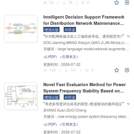
”
杂电力系统的脆弱性评估提供了有效技术支撑。
53
|
76
|
0
Intelligent Decision Support Framework
for Distribution Network Maintenance
Based on Knowledge-graph-based
增强出版
AI导读
”
“
Retrieval-augmented Generation and
针对配网检修决策人工编排效率低、通用模型专业知
Large Language Models
DOU Jiaming,WANG Xiaojun,QIAO Ji,JIN Minjie,LI Jiateng,LI Yan,LIU Zhao,HAN Yi
识储备不足、易产生幻觉等问题，研究团队建立了融合
关键词：
large language model;retrieval-augmented generation;knowledge graph;distribution network;maintenance decision;artificial intelligence;prompt engineering
知识图谱增强生成与大语言模型的配网检修辅助决策框
”
架，为解决配网检修智能化决策问题提供解决方案。
<L-PDF>
<引用本文>
更新时间：
2026-07-22
100
|
101
|
0
Novel Fast Evaluation Method for Power
System Frequency Stability Based on
BiGRU-KAN and Improved WGAN
增强出版
AI导读
”
“
考虑多维度评估体系的模型‒数据驱动的频率稳定评估
ZHANG Xuan,GUO Cheng
方法，建立了功率‒频率稳定边界的评估体系，探索了
关键词：
new energy power system;frequency stable rapid assessment;BiGRU-KAN;LassoNet;gradient penalty mechanism;WGAN
CP-SMOTE与LassoNet预处理结合BiGRU‒KAN模型
的评估框架，为解决新型电力系统频率稳定评估精度
<L-PDF>
<引用本文>
”
低、耗时长及拓扑变化样本不足问题提供解决方案。
更新时间：
2026-07-22