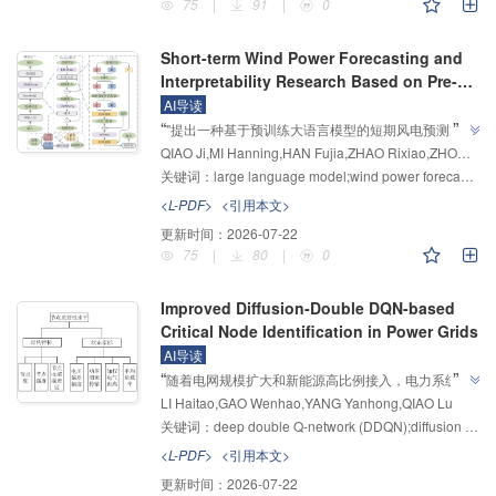
率、隐私安全与模型性能等核心挑战，为"双碳"目标下
75
|
91
|
0
”
电力数据价值挖掘提供了解决方案。
Short-term Wind Power Forecasting and
Interpretability Research Based on Pre-
trained Large Language Models
AI导读
”
“
"提出一种基于预训练大语言模型的短期风电预测方
QIAO Ji,MI Hanning,HAN Fujia,ZHAO Rixiao,ZHOU Chunsheng
法，并基于SHAP算法对模型预测结果进行系统归
关键词：
large language model;wind power forecasting;interpretability;deep learning
因"，介绍了其在新型电力系统风电预测领域的研究进
展，研究团队探索了大语言模型适应性瓶颈课题，验证
<L-PDF>
<引用本文>
了Decoder-only架构优越性，为解决精度与泛化性双
更新时间：
2026-07-22
”
重挑战提供解决方案。
75
|
80
|
0
Improved Diffusion-Double DQN-based
Critical Node Identification in Power Grids
AI导读
”
“
随着电网规模扩大和新能源高比例接入，电力系统结
LI Haitao,GAO Wenhao,YANG Yanhong,QIAO Lu
构与运行状态日趋复杂，使关键节点的准确辨识成为电
关键词：
deep double Q-network (DDQN);diffusion model;multi-head attention mechanism;critical node identification
网安全分析的重要环节，研究团队提出基于改进扩散深
度双Q网络的关键节点辨识方法，通过构建7类属性的
<L-PDF>
<引用本文>
综合状态空间、引入扩散模型与多头注意力机制，为复
更新时间：
2026-07-22