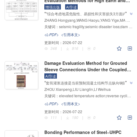
Evaluation Methods for High Earth and
Rockfill Dams
增强出版
AI导读
”
“
"综合考虑地震危险性、易损性和灾害损失3方面内
ZHANG Hongyang,WANG Haoyu,YANG Yige,MA Cong,WANG Shunsheng,ZHANG Xianqi
容，结合已有风险评估标准，提出较为完整的高土石坝
关键词：
seismic fragility;seismic disaster loss;dam break evaluation;seismic safety;risk assessment
抗震安全风险评估体系"，介绍了其在大坝抗震安全领
域的研究进展，研究团队建立了高土石坝抗震安全风险
<L-PDF>
<引用本文>
”
评估体系，为水利工程风险控制提供解决方案。
更新时间：
2026-07-22
348
|
916
|
0
Damage Evaluation Method for Grouted
Sleeve Connections Under the Coupled
Action of Fire and Earthquake
AI导读
”
“
套筒灌浆连接是当前预制混凝土结构节点纵向钢筋连
ZHOU Xianpeng,LIU Lianglin,LI Weihua
接的主流方式之一。研究人员开展了15组试件的高温
关键词：
elevated temperature action;reverse cyclic loading;cyclic loadings;failure pattern;damage evaluation
后加载试验，建立了高温与地震耦合作用的套筒灌浆连
接损伤评价方法，为预制混凝土结构抗火抗震研究提供
<L-PDF>
<引用本文>
”
了新方案。
更新时间：
2026-07-22
111
|
190
|
0
Bonding Performance of Steel‒UHPC