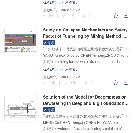
”
层面临的片帮掉顶、安全性差等问题提供解决方案。
<L-PDF>
<引用本文>
更新时间：
2026-07-22
64
|
118
|
0
Study on Collapse Mechanism and Safety
Factor of Tunneling by Mining Method in
Water-rich Strata
AI导读
”
“
广州地铁十一号线沙河站隧道坍塌事故致灾机理获揭
YANG Yuhe,AI Xiaotao,CHEN Yicheng,ZHOU Xiaowen,WEI Chenliang
示，"拱顶的高水头差、拱顶围岩强度过低，支护不及
关键词：
mining tunnel;water-rich strata;numerical simulation;upper limit method of limit analysis;disaster-causing factors;safety factor
时和作为保护层的微风化含砾粉砂岩厚度不足是沙河站
1#横通道拱顶失稳的主要诱因"，研究团队构建了掌子
<L-PDF>
<引用本文>
面失稳破坏机制并提出安全系数计算方法，为富水地层
更新时间：
2026-07-22
”
矿山法隧道稳定性分析提供参考。
136
|
336
|
0
Solution of the Model for Decompression
Dewatering in Deep and Big Foundation
Pits with Suspended Waterproof Curtain
AI导读
”
“
研究人员建立了考虑止水帷幕隔水作用和土层渗透系
MENG Xu,CHEN Dongxia,CHEN Bo,YUAN Bo
数各向异性的减压降水模型，通过有限傅里叶变换、线
关键词：
waterproof curtain;anisotropy;solution of model;water inflow of foundation pit;maximum drop of water level
性变换、逆变换建立坑外水位降深与坑外流量的解析