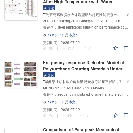
After High Temperature with Water
Cooling
AI导读
”
“
"为研究高温喷水冷却后型钢与超高性能混凝土
ZHOU Chaofeng,ZHU Chongao,PANG Rui,FU Kaihe,ZHU Yan,GUO Liang
（UHPC）的界面黏结性能"，科研团队设计制作了12
关键词：
steel reinforced ultra-high performance concrete;high temperature effects;spray cooling;pull-out test;bond‒slip;bond strength
个型钢UHPC试件并进行高温冷却后的单调加载推出试
验，揭示了不同设计参数对界面黏结性能的影响规律，
<L-PDF>
<引用本文>
提出了喷水冷却后型钢UHPC界面黏结强度计算方法，
更新时间：
2026-07-22
为型钢UHPC组合结构的灾后性能评估及修缮加固提供
99
|
217
|
0
”
依据。
Frequency-response Dielectric Model of
Polyurethane Grouting Materials Under
Dynamic Moisture Evolution
AI导读
”
“
聚氨酯注浆材料介电常数易受水分和频率影响，研究
MENG Meili,ZHAO Xiao,YANG Maolin
人员利用矢量网络分析仪建立频率依赖型介电模型，结
关键词：
frequency;moisture;Polyurethane;dielectric constant
合吸水试验构建综合介电模型，平均相对误差小于
”
8%，为注浆效果检测提供可靠理论工具。
<L-PDF>
<引用本文>
更新时间：
2026-07-22
46
|
95
|
0
Comparison of Post-peak Mechanical