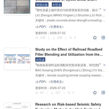
Unloading Induced Slip of Plastic
增强出版
AI导读
”
“
Concrete
塑性混凝土循环剪切与卸荷诱发剪切试验，揭示了复
LIU Zhenguo,WANG Yingsen,LI Shuchen,LIU Richeng,ZHENG Changzhou
杂加载路径下塑性混凝土的力学响应机制，为解决复杂
关键词：
plastic concrete;shear strength;unloading-induced slip;damage characteristics
应力条件下工程结构设计和安全性评估问题提供解决方
”
案。
<L-PDF>
<引用本文>
更新时间：
2026-07-22
209
|
408
|
0
Study on the Effect of Railroad Roadbed
Filler Blending and Utilization from the
Perspective of Telecoupling
AI导读
”
“
铁路路基填料远程调配研究取得新进展，研究团队搭
BAO Xueying,SHEN Zhongshuai,LI Zilong,LYU Xiangru
建了铁路路基填料远程耦合系统分析架构，将远程耦合
关键词：
remote coupling;remote coupling research framework;coupled cube;energy theory;remote coupling effect calculation method
系统中的物质流、能量流与信息流等转化为系统能值，
为解决工程资源远程调配与利用效应计算问题提供解决
<L-PDF>
<引用本文>
”
方案。
更新时间：
2026-07-22
65
|
207
|
0
Research on Risk-based Seismic Safety