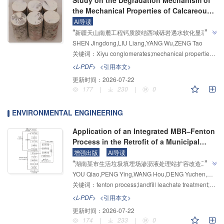
Study on the Degradation Mechanism of
the Mechanical Properties of Calcareous
Cemented Xiyu Conglomerate Inundated
AI导读
”
“
with Water
新疆天山南麓工程钙质胶结西域砾岩遇水软化显著，
SHEN Jingdong,LIU Liang,YANG Wu,ZENG Tao
浸水7天强度骤降45.5%，研究团队通过单轴三轴压缩
关键词：
Xiyu conglomerates;mechanical properties;damage characteristics;mineral composition;microstructure
试验及SEM分析，揭示了其由脆性向延性转化的破坏
机制与微观结构劣化规律，为西域砾岩库岸边坡稳定分
<L-PDF>
<引用本文>
”
析提供理论依据。
更新时间：
2026-07-22
177
|
230
|
0
ENVIRONMENTAL ENGINEERING
Application of an Integrated MBR‒Fenton
Process in the Retrofit of a Municipal
Solid Waste Leachate Treatment System:
增强出版
AI导读
”
“
A Case Study of a Landfill Site in Hunan
湖南某市生活垃圾填埋场渗沥液处理站扩容改造工
YOU Qiao,PENG Ying,WANG Hou,DENG Yuchen,SONG Xinglong,YI Zhe
程，介绍了其在老龄渗沥液高效处理领域的研究进展，
关键词：
fenton process;landfill leachate treatment;capacity expansion and retrofit;integrated application
专家构建了"生化+膜生物反应器+芬顿+曝气生物滤
池"复合处理工艺并采用"三层立体集成化"构筑设计，为
<L-PDF>
<引用本文>
解决用地紧张地区高盐高氮老龄渗沥液治理难题提供解
更新时间：
2026-07-22
”
决方案。
174
|
233
|
0