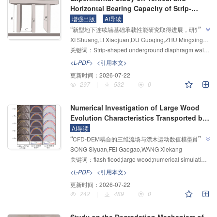
Horizontal Bearing Capacity of Strip-
shaped Underground Diaphragm Wall
增强出版
AI导读
”
“
Foundation
新型地下连续墙基础承载性能研究取得进展，研究团
XI Shuang,LI Xiaojuan,DU Guoqing,ZHU Mingxing,SHI Weian,LING Chen,LI Shouguo
队建立了墙间距与墙埋深影响下的群墙效应系数体系，
关键词：
Strip-shaped underground diaphragm wall;model test;Bearing capacity;group wall effect coefficients
为解决地下结构安全性和稳定性高标准要求问题提供解
”
决方案。
<L-PDF>
<引用本文>
更新时间：
2026-07-22
297
|
532
|
0
Numerical Investigation of Large Wood
Evolution Characteristics Transported by
Flash Floods
AI导读
”
“
CFD-DEM耦合的三维流场与漂木运动数值模型能模
SONG Siyuan,FEI Gaogao,WANG Xiekang
拟漂木三维输移与堆积行为，将其与水槽试验对比，可
关键词：
flash flood;large wood;numerical simulation;three-dimensional numerical model;large wood accumulation
支持后续山洪输移漂木的演进特征研究，为解决山区河
”
流漂木灾害预测问题提供了新方案。
<L-PDF>
<引用本文>
更新时间：
2026-07-22
242
|
489
|
0