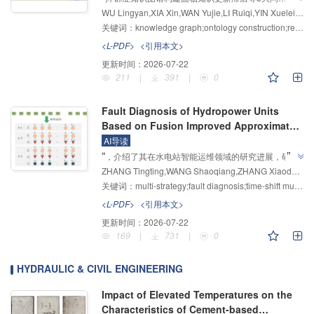
WU Lingyan,XIA Xin,WAN Yujie,LI Ruiqi,YIN Xuelei,CHEN Li,JU Shenggen
题，"为此，本文提出基于多源异构数据融合的动态抑
关键词：
knowledge graph;ontology construction;relation extraction;knowledge fusion;dynamic update
郁症知识图谱构建方法"，研究团队融合多源数据构建
领域本体，采用预训练微调策略训练关系抽取模型，设
<L-PDF>
<引用本文>
计增量式三元组生成框架实现动态更新，抽样准确率达
更新时间：
2026-07-22
”
92.1%。
211
|
391
|
0
Fault Diagnosis of Hydropower Units
Based on Fusion Improved Approximate
Entropy and Multi-strategy Whale
AI导读
”
“
Optimization Algorithm
，介绍了其在水电站智能运维领域的研究进展，研究
ZHANG Tingting,WANG Shaoqiang,ZHANG Xiaodong,WU Fengjiao,CHEN Diyi,WANG Bin
团队建立了集信号处理、特征提取和故障诊断于一体的
关键词：
multi-strategy;fault diagnosis;time-shift multiscale approximate entropy;whale optimization algorithm;kernel-based extreme learning machine
水电机组故障诊断模型，为解决多类型故障诊断难题提
”
供解决方案。
<L-PDF>
<引用本文>
更新时间：
2026-07-22
169
|
731
|
0
HYDRAULIC & CIVIL ENGINEERING
Impact of Elevated Temperatures on the
Characteristics of Cement-based