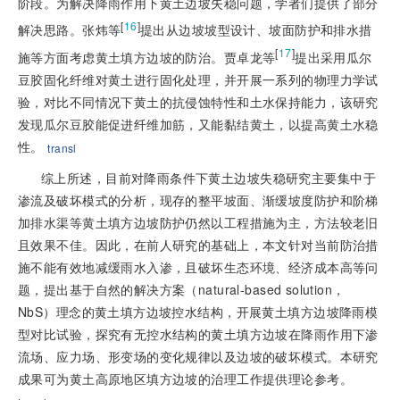
阶段。为解决降雨作用下黄土边坡失稳问题，学者们提供了部分
[
16
]
解决思路。张炜等
提出从边坡坡型设计、坡面防护和排水措
[
17
]
施等方面考虑黄土填方边坡的防治。贾卓龙等
提出采用瓜尔
豆胶固化纤维对黄土进行固化处理，并开展一系列的物理力学试
验，对比不同情况下黄土的抗侵蚀特性和土水保持能力，该研究
发现瓜尔豆胶能促进纤维加筋，又能黏结黄土，以提高黄土水稳
性。
transl
综上所述，目前对降雨条件下黄土边坡失稳研究主要集中于
渗流及破坏模式的分析，现存的整平坡面、渐缓坡度防护和阶梯
加排水渠等黄土填方边坡防护仍然以工程措施为主，方法较老旧
且效果不佳。因此，在前人研究的基础上，本文针对当前防治措
施不能有效地减缓雨水入渗，且破坏生态环境、经济成本高等问
题，提出基于自然的解决方案（natural-based solution，
NbS）理念的黄土填方边坡控水结构，开展黄土填方边坡降雨模
型对比试验，探究有无控水结构的黄土填方边坡在降雨作用下渗
流场、应力场、形变场的变化规律以及边坡的破坏模式。本研究
成果可为黄土高原地区填方边坡的治理工作提供理论参考。