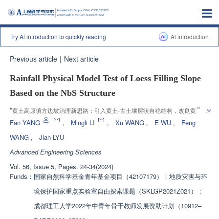
Try Al introduction to quickly reading
Al introduction
Previous article
|
Next article
Rainfall Physical Model Test of Loess Filling Slope
Based on the NbS Structure
”
“
黄土高原填方边坡治理新思路：引入黄土-古土壤层状自稳结构，改良黄土，
”
控水结构，为生态治理及灾变防控提供理论参考。
Fan YANG
,
Mingli LI
,
Xu WANG
,
E WU
,
Feng
WANG
,
Jian LYU
Advanced Engineering Sciences
Vol. 56, Issue 5, Pages: 24-34(2024)
Funds：
国家自然科学基金青年基金项目（42107179）；地质灾害与环
境保护国家重点实验室自由探索课题（SKLGP2021Z021）；
成都理工大学2022年中青年骨干教师发展资助计划（10912–