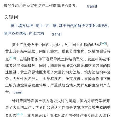
坡的生态治理及灾变防控工作提供理论参考。
transl
关键词
黄土填方边坡;
黄土–古土壤;
基于自然的解决方案NbS理念;
物理模型试验;
控水结构
transl
[
]
1–3
黄土广泛分布于中国西北地区，约占国土面积的6.6%
。
黄土具有结构疏松、内部孔隙大、垂直节理发育、水敏性强等特
[
]
4–5
点
，在强降雨条件下容易导致土体结构恶化，发生冲沟破坏
或者浅层滑塌破坏。同时，随着国家城镇化建设和交通强国的快
速推进，黄土高原地区出现了大量的填方边坡。填方边坡填料复
杂，力学性质差异大，固结程度差、压实度低，在降雨作用下黄
土填方边坡更易发生垮塌，严重威胁当地人
民群众的生命财产安
全。
transl
针对降雨诱发黄土填方边坡失稳的问题，国内外研究学者开
展了大量的工作，学者们普遍认为降雨是诱发填方边坡失稳的重
[
]
6–8
要因素
，其具体表现为雨水对坡面的侵蚀作用及雨水入渗补