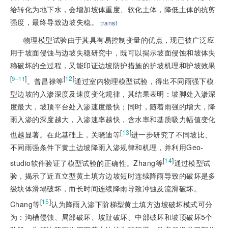
给转化为地下水，会增加坡体重度、软化土体，降低土体的抗剪
强度，最终导致边坡失稳。
transl
物理模型试验由于其具有易控制变量的优点，现已被广泛应
用于坡面侵蚀与边坡失稳研究中，既可以揭示坡面侵蚀和坡体失
稳破坏的全过程，又能印证边坡防护措施的护坡机理和护坡效果
[
]
[
12
]
9–11
。曾昌禄等
通过室内物理模型试验，得出不同雨强下模
型边坡的入渗深度及速度变化规律，其结果表明：坡脚处入渗深
度最大，坡顶平台处入渗速度最快；同时，随着雨强的增大，降
雨入渗的深度越大，入渗速率越快，含水率和基质吸力幅值变化
[
13
]
也越显著。在此基础上，关晓迪等
进一步研究了不同坡比、
不同雨强条件下黄土边坡降雨入渗规律和机理，并利用Geo-
[
14
]
studio软件验证了模型试验的正确性。Zhang等
通过模型试
验，揭示了近直立型黄土填方边坡短时连续降雨导致的破坏是多
级块体滑塌破坏，而长时间连续降雨导致冲蚀及流滑破坏。
[
15
]
Chang等
认为降雨入渗下阶梯型黄土填方边坡破坏模式可分
为：沟槽侵蚀、局部破坏、坡趾破坏、中部破坏和坡顶破坏5个