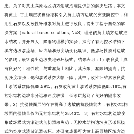
患。为了对黄土高原地区填方边坡治理提供新的解决思路，本文
将黄土–古土壤层状自稳结构引入黄土填方边坡的灾变防控中，利
用生石灰以及改性纤维素对黄土进行改良，提出了基于自然的解
决方案（natural-based solutions, NbS）理念的黄土填方边坡控
水结构，并开展人工降雨物理模拟实验，探究了有无控水结构下
填方边坡渗流场、应力场和形变场变化规律、低渗场性质对边坡
的影响，最终得出边坡失稳破坏模式。结果表明：1）改良黄土具
有良好的工程性质，与重塑黄土相比，其液限、塑限均提高，抗
剪强度增强，饱和渗透系数大幅下降，其中，改性纤维素改良黄
土渗透系数降低88.59%，石灰改良黄土渗透系数降低95.18%,有
控水结构边坡水分运移速度较慢，低渗层起到了良好的隔水效
果；2）抗侵蚀面层的存在提高了边坡的抗侵蚀能力，有控水结构
坡面的侵蚀量仅为无控水结构的28.43%；3）有控水结构边坡变
形破坏模式为渐进式剪切滑移失稳，无控水结构边坡变形破坏模
式为突发式溃散流滑破坏。本研究成果可为黄土高原地区填方边