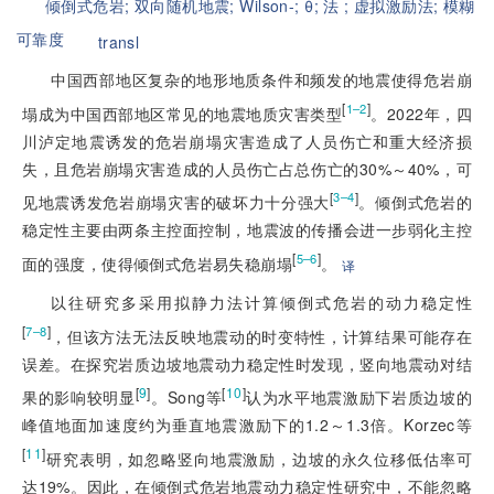
倾倒式危岩;
双向随机地震;
Wilson-;
θ;
法 ;
虚拟激励法;
模糊
可靠度
transl
中国西部地区复杂的地形地质条件和频发的地震使得危岩崩
[
]
1–2
塌成为中国西部地区常见的地震地质灾害类型
。2022年，四
川泸定地震诱发的危岩崩塌灾害造成了人员伤亡和重大经济损
失，且危岩崩塌灾害造成的人员伤亡占总伤亡的30%～40%，可
[
]
3–4
见地震诱发危岩崩塌灾害的破坏力十分强大
。倾倒式危岩的
稳定性主要由两条主控面控制，地震波的传播会进一步弱化主控
[
]
5–6
面的强度，使得倾倒式危岩易失稳崩塌
。
译
以往研究多采用拟静力法计算倾倒式危岩的动力稳定性
[
]
7–8
，但该方法无法反映地震动的时变特性，计算结果可能存在
误差。在探究岩质边坡地震动力稳定性时发现，竖向地震动对结
[
9
]
[
10
]
果的影响较明显
。Song等
认为水平地震激励下岩质边坡的
峰值地面加速度约为垂直地震激励下的1.2～1.3倍。Korzec等
[
11
]
研究表明，如忽略竖向地震激励，边坡的永久位移低估率可
达19%。因此，在倾倒式危岩地震动力稳定性研究中，不能忽略