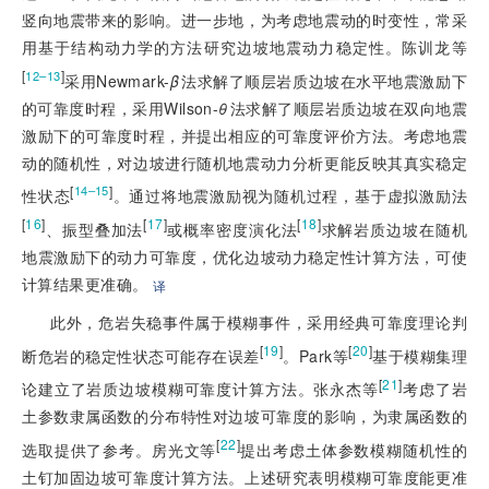
竖向地震带来的影响。进一步地，为考虑地震动的时变性，常采
用基于结构动力学的方法研究边坡地震动力稳定性。陈训龙等
[
]
12–13
采用Newmark-
β
法求解了顺层岩质边坡在水平地震激励下
的可靠度时程，采用Wilson-
θ
法求解了顺层岩质边坡在双向地震
激励下的可靠度时程，并提出相应的可靠度评价方法。考虑地震
动的随机性，对边坡进行随机地震动力分析更能反映其真实稳定
[
]
14–15
性状态
。通过将地震激励视为随机过程，基于虚拟激励法
[
16
]
[
17
]
[
18
]
、振型叠加法
或概率密度演化法
求解岩质边坡在随机
地震激励下的动力可靠度，优化边坡动力稳定性计算方法，可使
计算结果更准确。
译
此外，危岩失稳事件属于模糊事件，采用经典可靠度理论判
[
19
]
[
20
]
断危岩的稳定性状态可能存在误差
。Park等
基于模糊集理
[
21
]
论建立了岩质边坡模糊可靠度计算方法。张永杰等
考虑了岩
土参数隶属函数的分布特性对边坡可靠度的影响，为隶属函数的
[
22
]
选取提供了参考。房光文等
提出考虑土体参数模糊随机性的
土钉加固边坡可靠度计算方法。上述研究表明模糊可靠度能更准