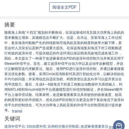
阅读全文PDF
摘要
随着海上风电“十四五”规划的不断推动，在深远海域对兆瓦级大功率海上风机的
需求量随之增加，其规模也在不断扩大。但是，在吊运、安装等海上工作过程
中，复杂海浪对船舶产生的持续影响导致风机安装的精度和效率大幅下降，甚
至会对人员安全以及财产造成重大损失。在深远海域复杂海况下对工程船舶进
行有效的波浪补偿，可提供稳定的作业环境以保证精准高效地完成各项工作，
因此，本文提出了一种基于改进麻雀优化PID的波浪补偿控制方法并将其应用于
Stewart补偿平台。首先，建立波浪补偿平台动力学以及运动学反解模型，并设
计正解模型迭代求解算法。随后，使用PID进行波浪补偿控制，并通过麻雀搜索
算法优化参数。接着，采用Circle混沌映射对其进行初始化分布，以解决初始化
不均匀的问题；并采用动态自适应加权、柯西突变以及反向学习以提升算法全
局寻优能力。最后，生成4～6级海况下的某工程船运动数据作为系统输入，利
用MATLAB和Simulink软件平台搭建模型进行补偿控制验证，并在Stewart硬件
平台上做补偿试验。结果表明，改进麻雀搜索算法具有较快的收敛速度、较高
的精度和更好的寻优能力，优化后的PID控制方法更适合用于复杂海况下波浪补
偿平台的控制优化，可为大功率海上风机安装的补偿平台控制系统设计提供参
考。
transl
关键词
波浪补偿平台;
3自由度补偿;
比例积分微分控制器;
改进麻雀搜索算法
transl