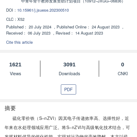
中青年骨干教师发展资助计划项目（10912–JXGG–06836）
DOI：
10.15961/j.jsuese.202300510
CLC：
X52
Published：
20 July 2024
，
Published Online：
24 August 2023
，
Received：
06 July 2023
，
Revised：
14 August 2023
Cite this article
1621
3091
0
Views
Downloads
CNKI
PDF
摘要
硫化零价铁（S–nZVI）因其电子传递效率高、选择性好，近
年来在水处理领域应用广泛。将S–nZVI与高级氧化技术结合，可
发挥材料优异的催化性能，实现对污染物的高效降解。本文以硫