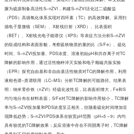
脲为硫源制备高活性S–nZVI，构建S–nZVI活化过二硫酸盐
（PDS）高级氧化体系实现对四环素（TC）的高效降解。采用扫
描电子显微镜（SEM）、X射线衍射（XRD）、比表面积
（BET）、X射线光电子能谱仪（XPS）等表征方法分析S–nZVI
的组成结构和表面形貌，考察硫铁物质的量的比（S/Fe）、硫化
时间、S–nZVI投加量、PDS浓度、溶液初始pH和共存离子对TC
降解的影响作用，通过活性物种淬灭实验和电子顺磁共振实验
（EPR）探究自由基和非自由基活性物质对TC的降解作用，利用
液相色谱–质谱联用（LC–MS）分析TC降解的可能路径。结果表
明：纳米零价铁（nZVI）经硫化改性后，比表面积增大，Fe和S
均匀地分布在材料表面；S/Fe对TC降解的影响作用较小，TC降解
率与S–nZVI投加量和PDS浓度呈正相关，但随着硫化时间增加呈
现降低趋势；S–nZVI/PDS体系在较宽pH范围（pH=5～9）内均
具有较优的TC降解效果；反应溶液中存在不同阴离子时，TC降解