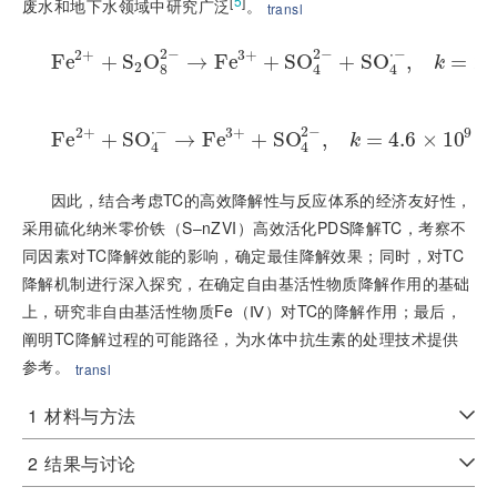
[
5
]
废水和地下水领域中研究广泛
。
transl
2
−
2
−
⋅
−
2
+
3
+
F
e
+
S
F
e
O
2
+
+
S
→
2
O
F
8
2
e
−
→
F
+
e
3
S
+
O
+
S
O
+
4
2
−
S
+
O
S
O
4
,
⋅
−
,
k
=
=
2
×
10
2
k
2
8
4
4
⋅
−
2
−
2
+
3
+
9
F
e
+
S
F
O
e
2
+
+
→
S
O
4
F
⋅
e
−
→
F
+
e
3
S
+
O
+
S
O
4
,
2
−
,
k
=
=
4.6
4.6
×
10
×
9
m
10
o
l
/
(
L
⋅
k
4
4
因此，结合考虑TC的高效降解性与反应体系的经济友好性，
采用硫化纳米零价铁（S–nZVI）高效活化PDS降解TC，考察不
同因素对TC降解效能的影响，确定最佳降解效果；同时，对TC
降解机制进行深入探究，在确定自由基活性物质降解作用的基础
上，研究非自由基活性物质Fe（Ⅳ）对TC的降解作用；最后，
阐明TC降解过程的可能路径，为水体中抗生素的处理技术提供
参考。
transl
1
材料与方法
2
结果与讨论