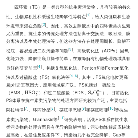
四环素（TC）是一类典型的抗生素污染物，具有较强的持久
[
1
]
性、生物累积性和缓慢生物降解性等特点
，给人类健康和生态
[
2
]
环境带来潜在危险
。因此，高效去除废水中的四环素类抗生素
尤为重要。抗生素的传统处理方法包括离子交换法、吸附法、膜
分离法以及生物处理法等，但这些方法存在处理周期长、降解不
[
3
]
彻底、容易造成二次污染等问题
。高级氧化法（AOPs）因氧
化能力强、降解彻底且操作简单，在难降解有机物处理领域具有
[
4
]
良好的研究前景
，包括臭氧氧化法、Fenton和类Fenton氧化
[
]
4–6
法以及过硫酸盐（PS）氧化法等
，其中，PS氧化电位更高
且pH适宜范围大，应用领域更广泛。PS包括过一硫酸盐
−
2
−
（PMS，
）和过二硫酸盐（PDS，
）。目前活化
H
S
O
S
O
2
5
8
PS体系在抗生素类污染物的处理方面研究较为广泛，主要包括
[
7
]
[
8
]
[
9
]
[
10
]
阿拉特津
、环丙沙星
、磺胺甲恶唑
和磺胺嘧啶
等抗生
[
11
]
素类污染物。Giannakis等
研究表明，活化PS体系在抗生素
类污染物的处理方面具有优异的降解性能，污染物降解反应快速
且高效，在最佳反应条件下，污染物几乎被完全降解。Cao等