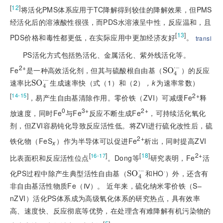
[
12
]
将活化PMS体系应用于TC降解得到较佳的降解效果，但PMS
经活化后的溶液酸性很强，而PDS水溶液呈中性，反应温和，且
[
13
]
PDS价格和毒性都更低，在实际应用中更加经济友好
。
transl
PS活化方式包括热活化、金属活化、紫外线活化等。
2+
⋅
−
Fe
是一种高效活化剂，但其与硫酸根自由基（
）的反应
S
O
4
⋅
−
速率比
生成速率快（式（1）和（2）
，k
为速率常数）
S
O
4
[
]
2+
14-15
，易产生自由基清除作用。零价铁（ZVI）可减缓Fe
释
0
3+
2+
放速度，同时Fe
与Fe
反应不断生成Fe
，可持续活化氧化
剂，但ZVI容易钝化导致反应活性低。将ZVI进行硫化改性后，硫
2+
铁化物（FeS
）作为半导体可以促进Fe
析出，同时提高ZVI
x
[
]
[
18
]
2+
16-17
比表面积和反应活性位点
。Dong等
研究表明，Fe
活
·
⋅
−
化PS过程中除产生典型活性自由基（
和HO
）外，还含有
S
O
4
非自由基活性物质Fe（Ⅳ）。 近年来，硫化纳米零价铁（S–
nZVI）活化PS体系成为高级氧化体系的研究热点，具有效率
高、速度快、反应彻底等优势，在处理含有难降解有机污染物的