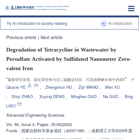
Try Al introduction to quickly reading
Al introduction
Previous article
|
Next article
Degradation of Tetracycline in Wastewater by
Persulfate Activated by Sulfidated Nanometer Zero-
valent Iron
”
“
最新研究发现，硫化零价铁与过二硫酸盐结合，可高效降解水体中的四环素
”
污染物。
Qiuyue YE
,
Zhengchun HU
,
Ziyi WANG
,
Wen XU
,
Shiyi ZHAO
,
Xuying DENG
,
Minghao GUO
,
Na GUO
,
Bing
LIAO
Advanced Engineering Sciences
Vol. 56, Issue 4, Pages: 35-45(2024)
Funds：
国家自然科学基金项目（42007168）；成都理工大学2020年度