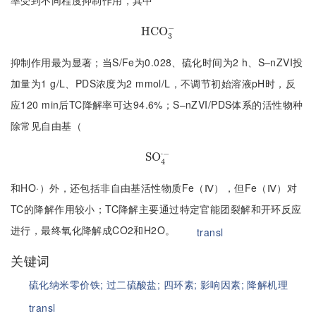
率受到不同程度抑制作用，其中
−
H
H
C
C
O
O
3
−
3
抑制作用最为显著；当S/Fe为0.028、硫化时间为2 h、S–nZVI投
加量为1 g/L、PDS浓度为2 mmol/L，不调节初始溶液pH时，反
应120 min后TC降解率可达94.6%；S–nZVI/PDS体系的活性物种
除常见自由基（
⋅
−
S
S
O
O
4
⋅
−
4
和HO·）外，还包括非自由基活性物质Fe（Ⅳ），但Fe（Ⅳ）对
TC的降解作用较小；TC降解主要通过特定官能团裂解和开环反应
进行，最终氧化降解成CO2和H2O。
transl
关键词
硫化纳米零价铁;
过二硫酸盐;
四环素;
影响因素;
降解机理
transl