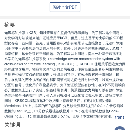
阅读全文PDF
摘要
知识感知推荐（KGR）领域普遍存在监督信号稀疏问题。为了解决这个问题，
对比学习方法被越来越广泛地应用于KGR。但是，过去基于对比学习的KGR模
型仍存在一些问题：首先，使用图卷积对所有邻居节点直接聚合，无法排除知
识图谱中不必要邻居节点信息的干扰；此外，只关注全局视图的信息，忽略了
局部特征，这会导致过平滑问题。为了解决以上问题，提出一种基于跨视图对
比学习的知识感知推荐系统（knowledge-aware recommender system with
cross-views contrastive learning，KRSCCL）。KRSCCL使用关系图注意力网
络构建包含用户、物品和实体节点的全局视图；使用轻量级图卷积网络构建包
含用户和物品节点的局部视图，强调局部特征，有效地缓解过平滑问题；最
后，在构建的两个视图的图内和图间节点对之间进行对比学习，以充分提取知
识图谱信号，优化用户和物品表示。为了验证模型的有效性，在3个不同领域的
公开数据集上进行了实验，实验结果表明：关系图注意力网络可以有效排除复
杂网络聚合时的噪声问题；引入局部视图可以优化节点表示生成，缓解过平滑
问题；KRSCCL模型在这3个数据集上都表现良好，在电影领域数据集
Movielens–1M上，推荐的评估指标F1分数较最强基线提升2.0%；在音乐领域
数据集Last.FM上，F1分数较最强基线提升0.3%；在书籍领域数据集Book–
Crossing上，F1分数较最强基线提升5.1%。证明了本文模型的有效性。
transl
关键词