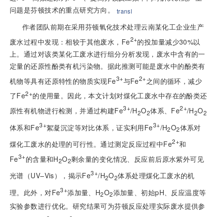
问题是芬顿技术的重点研究方向。
transl
作者团队前期在采用芬顿氧化技术处理云南某化工企业生产
2+
废水过程中发现：相较于其他废水，Fe
的投加量减少30%以
上。通过对该类某化工废水进行组分分析发现，废水中含有的一
定量的还原性酚类有机污染物。据此推测可能是废水中的酚类有
3+
2+
机物等具有还原特性的物质实现Fe
与Fe
之间的循环，减少
2+
了Fe
的使用量。因此，本文计划对煤化工废水中存在的酚类还
3+
2+
原性有机物进行检测，并通过构建Fe
/H
O
体系、Fe
/H
O
2
2
2
2
3+
3+
体系和Fe
絮凝沉淀等对比体系，证实利用Fe
/H
O
体系对
2
2
2+
煤化工废水的处理的可行性。通过测定反应过程中Fe
和
3+
Fe
的含量和H
O
剩余量的变化情况、反应前后原水紫外可见
2
2
3+
光谱（UV–Vis），揭示Fe
/H
O
体系处理煤化工废水的机
2
2
3+
理。此外，对Fe
添加量、H
O
添加量、初始pH、反应温度等
2
2
实验参数进行优化。研究结果可为芬顿反应处理实际废水提供参