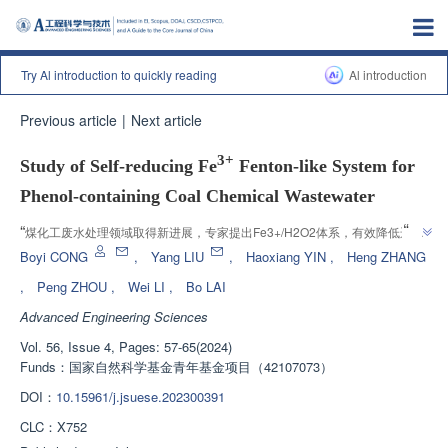
Try Al introduction to quickly reading
Al introduction
Previous article
|
Next article
3+
Study of Self-reducing Fe
Fenton-like System for
Phenol-containing Coal Chemical Wastewater
”
“
煤化工废水处理领域取得新进展，专家提出Fe3+/H2O2体系，有效降低运行
”
成本，为工程应用提供理论基础。
Boyi CONG
,
Yang LIU
,
Haoxiang YIN
,
Heng ZHANG
,
Peng ZHOU
,
Wei LI
,
Bo LAI
Advanced Engineering Sciences
Vol. 56, Issue 4, Pages: 57-65(2024)
Funds：
国家自然科学基金青年基金项目（42107073）
DOI：
10.15961/j.jsuese.202300391
CLC：
X752