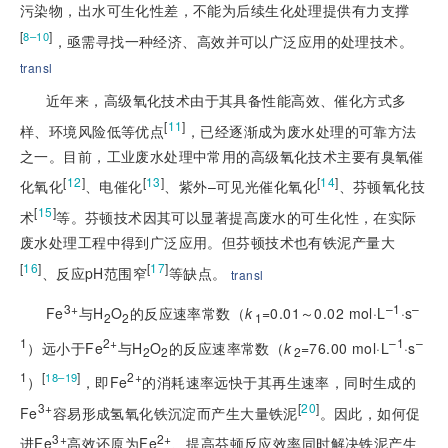
污染物，出水可生化性差，不能为后续生化处理提供有力支撑
[
]
8–10
，亟需寻找一种经济、高效并可以广泛应用的处理技术。
transl
近年来，高级氧化技术由于其具备性能高效、催化方式多
[
11
]
样、环境风险低等优点
，已经逐渐成为废水处理的可靠方法
之一。目前，工业废水处理中常用的高级氧化技术主要有臭氧催
[
12
]
[
13
]
[
14
]
化氧化
、电催化
、紫外–可见光催化氧化
、芬顿氧化技
[
15
]
术
等。芬顿技术因其可以显著提高废水的可生化性，在实际
废水处理工程中得到广泛应用。但芬顿技术也有铁泥产量大
[
16
]
[
17
]
、反应pH范围窄
等缺点。
transl
3+
–1
–
Fe
与H
O
的反应速率常数（
k
=0.01～0.02 mol·L
·s
2
2
1
1
2+
–1
–
）远小于Fe
与H
O
的反应速率常数（
k
=76.00 mol·L
·s
2
2
2
1
[
]
2+
18–19
）
，即Fe
的消耗速率远快于其再生速率，同时生成的
3+
[
20
]
Fe
容易形成氢氧化铁沉淀而产生大量铁泥
。因此，如何促
3+
2+
进Fe
高效还原为Fe
、提高芬顿反应效率同时解决铁泥产生