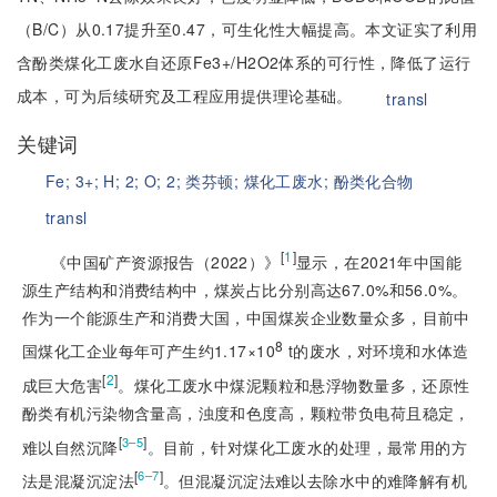
（B/C）从0.17提升至0.47，可生化性大幅提高。本文证实了利用
含酚类煤化工废水自还原Fe3+/H2O2体系的可行性，降低了运行
成本，可为后续研究及工程应用提供理论基础。
transl
关键词
Fe;
3+;
H;
2;
O;
2;
类芬顿;
煤化工废水;
酚类化合物
transl
[
1
]
《中国矿产资源报告（2022）》
显示，在2021年中国能
源生产结构和消费结构中，煤炭占比分别高达67.0%和
56.0%。
作为一个能源生产和消费大国，中国煤炭企业数量众多，目前中
8
国煤化工企业每年可产生约1.17×10
 t的废水，对环境和水体造
[
2
]
成巨大危害
。煤化工废水中煤泥颗粒和悬浮物数量多，还原性
酚类有机污染物含量高，浊度和色度高，颗粒带负电荷且稳定，
[
]
3–5
难以自然沉降
。目前，针对煤化工废水的处理，最常用的方
[
]
6–7
法是混凝沉淀法
。但混凝沉淀法难以去除水中的难降解有机