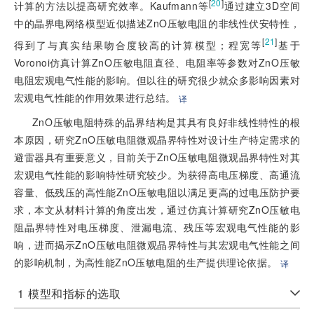
[
20
]
计算的方法以提高研究效率。Kaufmann等
通过建立3D空间
中的晶界电网络模型近似描述ZnO压敏电阻的非线性伏安特性，
[
21
]
得到了与真实结果吻合度较高的计算模型；程宽等
基于
Voronoi仿真计算ZnO压敏电阻直径、电阻率等参数对ZnO压敏
电阻宏观电气性能的影响。但以往的研究很少就众多影响因素对
宏观电气性能的作用效果进行总结。
译
ZnO压敏电阻特殊的晶界结构是其具有良好非线性特性的根
本原因，研究ZnO压敏电阻微观晶界特性对设计生产特定需求的
避雷器具有重要意义，目前关于ZnO压敏电阻微观晶界特性对其
宏观电气性能的影响特性研究较少。为获得高电压梯度、高通流
容量、低残压的高性能ZnO压敏电阻以满足更高的过电压防护要
求，本文从材料计算的角度出发，通过仿真计算研究ZnO压敏电
阻晶界特性对电压梯度、泄漏电流、残压等宏观电气性能的影
响，进而揭示ZnO压敏电阻微观晶界特性与其宏观电气性能之间
的影响机制，为高性能ZnO压敏电阻的生产提供理论依据。
译
1
模型和指标的选取