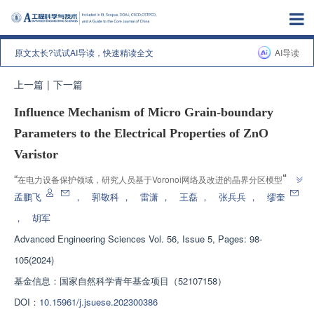
原文太长?试试AI导读，快速精读全文
AI导读
上一篇
|
下一篇
Influence Mechanism of Micro Grain-boundary
Parameters to the Electrical Properties of ZnO
Varistor
”
“
在电力设备保护领域，研究人员基于Voronoi网络及改进的晶界分区模型，研
究了ZnO压敏电阻微观晶界特性对其宏观电气性能的影响规律，为高性能ZnO
孟鹏飞
，
郭敬科
，
雷潇
，
王磊
，
张兵兵
，
缪奎
”
压敏电阻研制提供重要参考。
，
胡军
Advanced Engineering Sciences
Vol. 56, Issue 5, Pages: 98-
105(2024)
基金信息：
国家自然科学青年基金项目（52107158）
DOI：
10.15961/j.jsuese.202300386