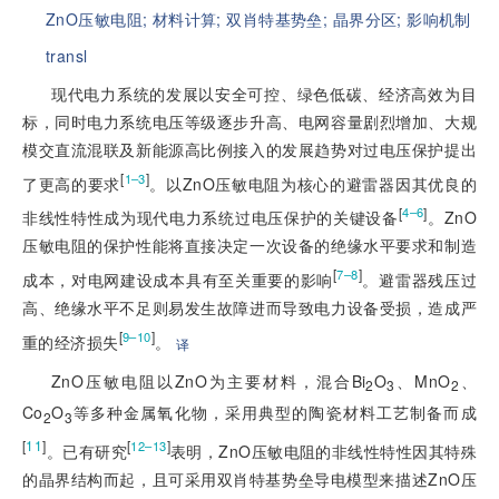
ZnO压敏电阻;
材料计算;
双肖特基势垒;
晶界分区;
影响机制
transl
现代电力系统的发展以安全可控、绿色低碳、经济高效为目
标，同时电力系统电压等级逐步升高、电网容量剧烈增加、大规
模交直流混联及新能源高比例接入的发展趋势对过电压保护提出
[
]
1–3
了更高的要求
。以ZnO压敏电阻为核心的避雷器因其优良的
[
]
4–6
非线性特性成为现代电力系统过电压保护的关键设备
。ZnO
压敏电阻的保护性能将直接决定一次设备的绝缘水平要求和制造
[
]
7–8
成本，对电网建设成本具有至关重要的影响
。避雷器残压过
高、绝缘水平不足则易发生故障进而导致电力设备受损，造成严
[
]
9–10
重的经济损失
。
译
ZnO压敏电阻以ZnO为主要材料，混合Bi
O
、MnO
、
2
3
2
Co
O
等多种金属氧化物，采用典型的陶瓷材料工艺制备而成
2
3
[
11
]
[
]
12–13
。已有研究
表明，ZnO压敏电阻的非线性特性因其特殊
的晶界结构而起，且可采用双肖特基势垒导电模型来描述ZnO压