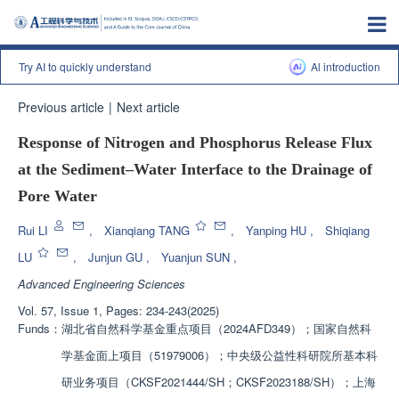
Try AI to quickly understand
Al introduction
Previous article
|
Next article
Response of Nitrogen and Phosphorus Release Flux
at the Sediment–Water Interface to the Drainage of
Pore Water
Rui LI
,
Xianqiang TANG
,
Yanping HU
,
Shiqiang
LU
,
Junjun GU
,
Yuanjun SUN
,
Advanced Engineering Sciences
Vol. 57, Issue 1, Pages: 234-243(2025)
Funds：
湖北省自然科学基金重点项目（2024AFD349）；国家自然科
学基金面上项目（51979006）；中央级公益性科研院所基本科
研业务项目（CKSF2021444/SH；CKSF2023188/SH）；上海