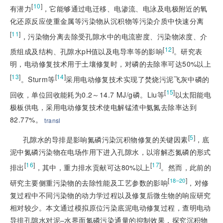
[
10
]
有潜力
，它能够通过电迁移、电渗流、电泳及电极附近的氧
化还原反应使重金属等污染物从沉积物等污染介质中快速分离
[
11
]
，污染物分离去除受孔隙水中的电流密度、污染物浓度、介
[
12
]
质组成及结构、孔隙水pH值以及电导率等的影响
。研究表
明，电动修复技术用于土壤修复时，对磷的去除率可达50%以上
[
13
]
[
14
]
。Sturm等
采用电动修复技术实现了焚烧污泥飞灰中磷的
[
15
]
回收，单位回收能耗为0.2～14.7 MJ/g磷。Liu等
以太阳能电
极板供电，采用电动修复技术使电解锰渣中氨氮去除率达到
82.77%。
transl
[
5
]
孔隙水的导排是影响氮磷污染沉积物修复的关键因素
，底
泥中氮磷污染物在电场作用下进入孔隙水，以溶解态氮磷的形式
[
16
]
[
17
]
排出
，其中，重力排水贡献可达80%以上
。然而，此前的
[
]
18–20
研究主要侧重污染物的去除性能及工艺参数的影响
，对修
复过程中不同污染物的动力学过程以及修复后微生物的响应研究
相对较少。本文通过模拟原位污染底泥电动修复过程，查明电动
导排孔隙水对泥–水界面氮磷污染通量的抑制效果，探究沉积物