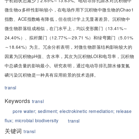
于初始状态减少了2.65%～13.63%。电动导排孔隙水对沉积物中
微生物α多样性影响较小，在电场作用下沉积物中微生物的Chao1
指数、ACE指数略有降低，但在统计学上无显著差异。沉积物中
微生物群落组成相似，在门水平上，均以变形菌门（13.41%～
24.40%）、拟杆菌门（12.77%～29.71 %）和绿弯菌门（5.01%
～18.64%）为主。冗余分析表明，对微生物群落结构影响较大的
因素为沉积物pH值、含水率，其次为沉积物LOI和电导率，沉积物
中总磷含量的影响最小。研究表明，通过电动导排孔隙水修复氮
磷污染沉积物是一种具有应用前景的技术选择。
transl
Keywords
transl
pore water;
sediment;
electrokinetic remediation;
release
flux;
microbial biodiversity
transl
关键词
transl