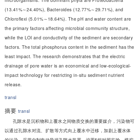
microorganisms. The dominant phyla are Proteobacteria
(13.41%～24.40%), Bacteroides (12.77%～29.71%), and
Chloroflexi (5.01%～18.64%). The pH and water content are
the primary factors affecting microbial community structure,
while the LOI and conductivity of the sediment are secondary
factors. The total phosphorus content in the sediment has the
least impact. The research demonstrates that the electric
drainage of pore water is an economical and low-ecological-
impact technology for restricting in-situ sediment nutrient
release.
transl
摘要
transl
孔隙水是沉积物和上覆水之间物质交换的重要媒介，污染物可
以通过孔隙水对流、扩散等方式向上覆水中迁移，加剧上覆水体
的污染。采用自制电动导排孔隙水装置，设置5组对照实验，模拟