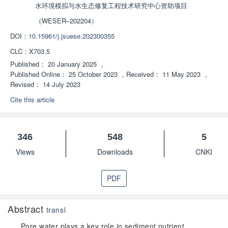
水环境模拟与水生态修复工程技术研究中心资助项目
（WESER–202204）
DOI：
10.15961/j.jsuese.202300355
CLC：
X703.5
Published：
20 January 2025
，
Published Online：
25 October 2023
，
Received：
11 May 2023
，
Revised：
14 July 2023
Cite this article
346
548
5
Views
Downloads
CNKI
PDF
Abstract
transl
Pore water plays a key role in sediment nutrient