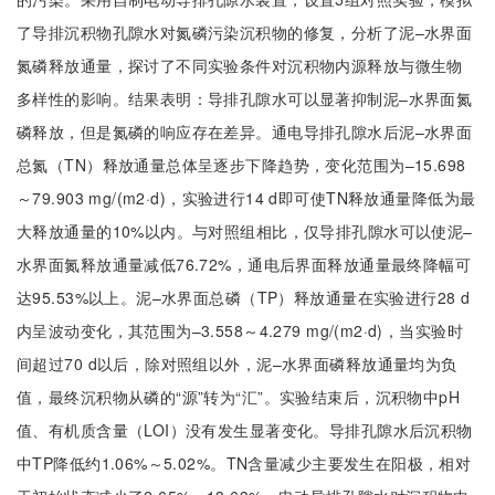
了导排沉积物孔隙水对氮磷污染沉积物的修复，分析了泥–水界面
氮磷释放通量，探讨了不同实验条件对沉积物内源释放与微生物
多样性的影响。结果表明：导排孔隙水可以显著抑制泥–水界面氮
磷释放，但是氮磷的响应存在差异。通电导排孔隙水后泥–水界面
总氮（TN）释放通量总体呈逐步下降趋势，变化范围为–15.698
～79.903 mg/(m2·d)，实验进行14 d即可使TN释放通量降低为最
大释放通量的10%以内。与对照组相比，仅导排孔隙水可以使泥–
水界面氮释放通量减低76.72%，通电后界面释放通量最终降幅可
达95.53%以上。泥–水界面总磷（TP）释放通量在实验进行28 d
内呈波动变化，其范围为–3.558～4.279 mg/(m2·d)，当实验时
间超过70 d以后，除对照组以外，泥–水界面磷释放通量均为负
值，最终沉积物从磷的“源”转为“汇”。实验结束后，沉积物中pH
值、有机质含量（LOI）没有发生显著变化。导排孔隙水后沉积物
中TP降低约1.06%～5.02%。TN含量减少主要发生在阳极，相对