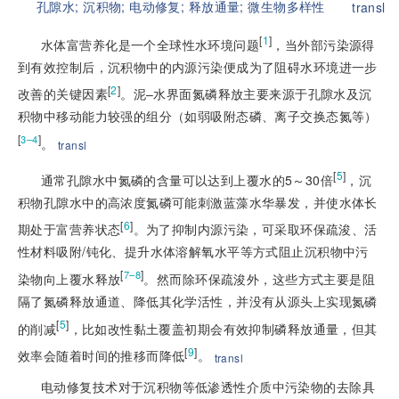
孔隙水;
沉积物;
电动修复;
释放通量;
微生物多样性
transl
[
1
]
水体富营养化是一个全球性水环境问题
，当外部污染源得
到有效控制后，沉积物中的内源污染便成为了阻碍水环境进一步
[
2
]
改善的关键因素
。泥–水界面氮磷释放主要来源于孔隙水及沉
积物中移动能力较强的组分（如弱吸附态磷、离子交换态氮等）
[
]
3–4
。
transl
[
5
]
通常孔隙水中氮磷的含量可以达到上覆水的5～30倍
，沉
积物孔隙水中的高浓度氮磷可能刺激蓝藻水华暴发，并使水体长
[
6
]
期处于富营养状态
。为了抑制内源污染，可采取环保疏浚、活
性材料吸附/钝化、提升水体溶解氧水平等方式阻止沉积物中污
[
]
7–8
染物向上覆水释放
。然而除环保疏浚外，这些方式主要是阻
隔了氮磷释放通道、降低其化学活性，并没有从源头上实现氮磷
[
5
]
的削减
，比如改性黏土覆盖初期会有效抑制磷释放通量，但其
[
9
]
效率会随着时间的推移而降低
。
transl
电动修复技术对于沉积物等低渗透性介质中污染物的去除具