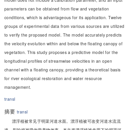
model does not include a calibration parameter, and all input
parameters can be obtained from flow and vegetation
conditions, which is advantageous for its application. Twelve
groups of experimental data from various sources are utilized
to verify the proposed model. The model accurately predicts
the velocity evolution within and below the floating canopy of
vegetation. This study proposes a predictive model for the
longitudinal profiles of streamwise velocities in an open
channel with a floating canopy, providing a theoretical basis
for river ecological restoration and water resource
management.
transl
摘要
transl
漂浮植被常见于明渠河道水面。漂浮植被可改变河道水流流
速，影响植被吸收营养物效率。本文将漂浮植被作用下的明渠河