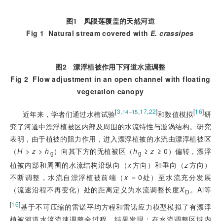
图1
凤眼莲覆盖的天然河道
Fig 1
Natural stream covered with
E. crassipes
图2
漂浮植被作用下河道水流调整
Fig 2
Flow adjustment in an open channel with floating
vegetation canopy
[
3
,
,
17
,
22
]
[
16
]
14–15
近年来，学者们通过水槽试验
和数值模拟
研
究了河道中漂浮植被区内部及周围的水流特性与漩涡结构。研究
表明，由于植被的阻力作用，进入漂浮植被的水流由漂浮植被区
（
H
>
z
>
h
）向其下方的无植被区（
h
 ≥ 
z
 ≥ 0）偏转，漂浮
g
g
植被内部和周围的水流结构沿纵向（
x
方向）和垂向（
z
方向）
不断调整，水流自漂浮植被前端（
x
 = 0处）至水流充分发展
（流速沿程不再变化）处的距离定义为水流调整长度
X
。Ai等
D
[
16
]
基于不可压缩的雷诺平均方程和雷诺应力模型模拟了有漂浮
植被河道水流流速调整全过程，结果发现：在水流调整区域内