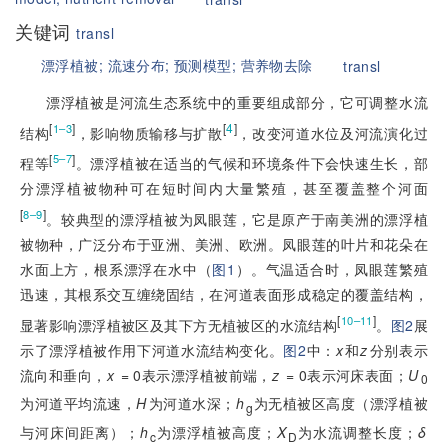
关键词
transl
漂浮植被;
流速分布;
预测模型;
营养物去除
transl
漂浮植被是河流生态系统中的重要组成部分，它可调整水流
[
]
[
4
]
1–3
结构
，影响物质输移与扩散
，改变河道水位及河流演化过
[
]
5–7
程等
。漂浮植被在适当的气候和环境条件下会快速生长，部
分漂浮植被物种可在短时间内大量繁殖，甚至覆盖整个河面
[
]
8–9
。较典型的漂浮植被为凤眼莲，它是原产于南美洲的漂浮植
被物种，广泛分布于亚洲、美洲、欧洲。凤眼莲的叶片和花朵在
水面上方，根系漂浮在水中（
图1
）。气温适合时，凤眼莲繁殖
迅速，其根系交互缠绕固结，在河道表面形成稳定的覆盖结构，
[
]
10–11
显著影响漂浮植被区及其下方无植被区的水流结构
。
图2
展
示了漂浮植被作用下河道水流结构变化。
图2
中：
x
和
z
分别表示
流向和垂向，
x
 = 0表示漂浮植被前端，
z
 = 0表示河床表面；
U
0
为河道平均流速，
H
为河道水深；
h
为无植被区高度（漂浮植被
g
与河床间距离）；
h
为漂浮植被高度；
X
为水流调整长度；
δ
c
D