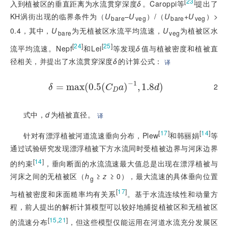
[
23
]
入到植被区的垂直距离为水流贯穿深度
δ
。Caroppi等
提出了
KH涡街出现的临界条件为（
U
–
U
）/（
U
+
U
）
>
bare
veg
bare
veg
0.4，其中，
U
为无植被区水流平均流速，
U
为植被区水
bare
veg
[
24
]
[
25
]
流平均流速。Nepf
和Lei
等发现
δ
值与植被密度和植被直
径相关，并提出了水流贯穿深度
δ
的计算公式：
译
−
1
2
=
δ
=
max
max
(
(
0.5
0.5
(
(
C
D
a
)
−
)
1
,
1.8
,
1.8
d
)
)
δ
C
a
d
D
式中，
d
为植被直径。
译
[
17
]
[
14
]
针对有漂浮植被河道流速垂向分布，Plew
和韩丽娟
等
通过试验研究发现漂浮植被下方水流同时受植被边界与河床边界
[
14
]
的约束
，垂向断面的水流流速最大值总是出现在漂浮植被与
河床之间的无植被区（
h
 ≥ 
z
 ≥ 0），最大流速的具体垂向位置
g
[
17
]
与植被密度和床面糙率均有关系
。基于水流连续性和动量方
程，前人提出的解析计算模型可以较好地捕捉植被区和无植被区
[
15
,
21
]
的流速分布
，但这些模型仅能运用在河道水流充分发展区