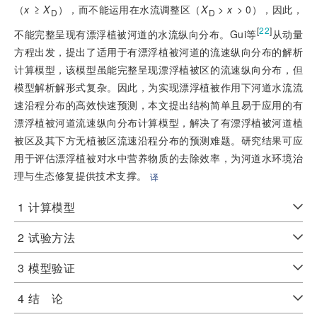
（
x
 ≥ 
X
），而不能运用在水流调整区（
X
>
x
>
 0），因此，
D
D
[
22
]
不能完整呈现有漂浮植被河道的水流纵向分布。Gui等
从动量
方程出发，提出了适用于有漂浮植被河道的流速纵向分布的解析
计算模型，该模型虽能完整呈现漂浮植被区的流速纵向分布，但
模型解析解形式复杂。因此，为实现漂浮植被作用下河道水流流
速沿程分布的高效快速预测，本文提出结构简单且易于应用的有
漂浮植被河道流速纵向分布计算模型，解决了有漂浮植被河道植
被区及其下方无植被区流速沿程分布的预测难题。研究结果可应
用于评估漂浮植被对水中营养物质的去除效率，为河道水环境治
理与生态修复提供技术支撑。
译
1
计算模型
2
试验方法
3
模型验证
4
结 论