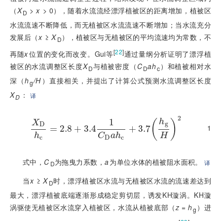
（
X
>
x
>
 0），随着水流流经漂浮植被区的距离增加，植被区
D
水流流速不断降低，而无植被区水流流速不断增加；当水流充分
发展后（
x
 ≥ 
X
），植被区与无植被区的平均流速均为常数，不
D
[
22
]
再随
x
位置的变化而改变。Gui等
通过量纲分析证明了漂浮植
被区的水流调整区长度
X
与植被密度（
C
ah
）和植被相对水
D
D
c
深（
h
/H
）直接相关，并提出了计算公式预测水流调整区长度
g
X
：
译
D
2
1
h
(
)
X
g
D
1
X
=
D
h
2.8
c
=
2.8
+
+
3.4
3.4
1
C
D
a
h
c
+
+
3.7
3.7
(
h
g
H
)
2
h
C
a
h
H
c
D
c
式中，
C
为拖曳力系数，
a
为单位水体的植被阻水面积。
译
D
当
x
 ≥ 
X
时，漂浮植被区水流与无植被区水流的流速差达到
D
最大，漂浮植被底端逐渐形成稳定剪切层，诱发KH漩涡。KH漩
涡驱使无植被区水流穿入植被区，水流从植被底部（
z = h
）进
g