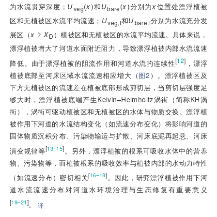
为水流贯穿深度；
U
(
x
)和
U
(
x
)分别为
x
位置处漂浮植被
veg
bare
区和无植被区水流平均流速；
U
和
U
分别为水流充分发
veg,f
bare,f
展区（
x
 ≥ 
X
）植被区和无植被区的水流平均流速。具体来说，
D
漂浮植被增大了河道水面附近阻力，导致漂浮植被内部水流流速
[
12
]
降低。由于漂浮植被的阻流作用和河道水流的连续性
，漂浮
植被底部至河床区域水流流速相应增大（
图2
）。漂浮植被区及
下方无植被区的流速差在植被底部形成剪切层，当剪切层强度足
够大时，漂浮植被底端产生Kelvin–Helmholtz涡街（简称KH涡
街），涡街可驱动植被区和无植被区的水体与物质交换。漂浮植
被作用下河道的水流结构变化（如流速分布变化）将影响河道的
固体物质沉积分布、污染物输运与扩散、河床底泥再起悬、河床
[
]
13–15
演变规律等
。另外，漂浮植被的根系可吸收水体中的营养
物、污染物等，而植被
根系的吸收效率与植被内部的水动力特性
[
]
16–18
（如流速分布）密切相关
。因此，研究漂浮植被作用下河
道水流流速分布对河道水环境治理与生态修复有重要意义
[
]
19–21
。
译