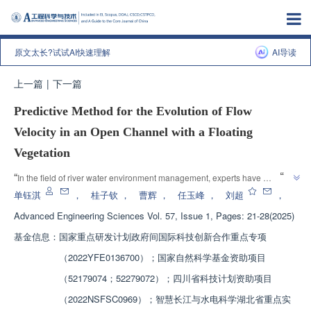
原文太长?试试AI快速理解
AI导读
上一篇
|
下一篇
Predictive Method for the Evolution of Flow
Velocity in an Open Channel with a Floating
Vegetation
”
“
In the field of river water environment management, experts have 
established a method for predicting the distribution of water flow velocity 
单钰淇
，
桂子钦
，
曹辉
，
任玉峰
，
刘超
，
along floating vegetation areas based on exponential decay functions, 
Advanced Engineering Sciences
Vol. 57, Issue 1, Pages: 21-28(2025)
”
providing technical support for ecological restoration.
基金信息：
国家重点研发计划政府间国际科技创新合作重点专项
（2022YFE0136700）；国家自然科学基金资助项目
（52179074；52279072）；四川省科技计划资助项目
（2022NSFSC0969）；智慧长江与水电科学湖北省重点实