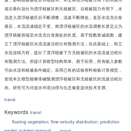
道沿垂向划分为漂浮植被区和无植被区。在植被阻力作用下，水
流进入漂浮植被区后不断调整，流速不断降低，直至水流充分发
展后，水流流速稳定不变。将漂浮植被区的水流调整长度定义为
漂浮植被前端至水流充分发展处的长度。基于指数衰减函数，建
立了漂浮植被区水流流速沿程分布预测方法；在此基础上，联立
水流连续方程，提出了漂浮植被下方无植被区的水流流速沿程分
布预测方法。所提计算模型结构简单、易于应用，所有输入参数
可由水流和植被条件确定。采用已有的试验资料检验计算模型，
发现本文模型能够准确预测漂浮植被区和无植被区的流速沿程分
布。研究可为河道水环境治理与生态修复提供技术支撑。
transl
Keywords
transl
floating vegetation;
flow velocity distribution;
prediction
model;
nutrient removal
transl