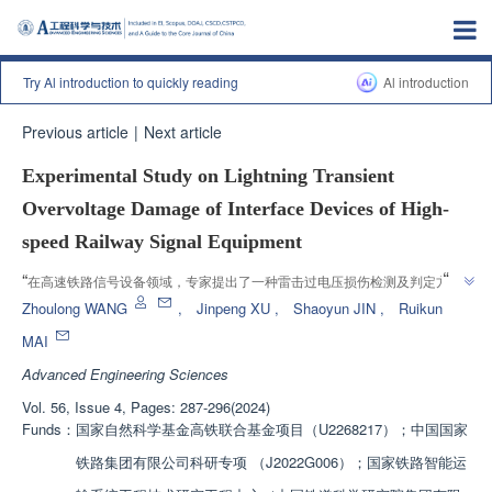
Try Al introduction to quickly reading
Al introduction
Previous article
|
Next article
Experimental Study on Lightning Transient
Overvoltage Damage of Interface Devices of High-
speed Railway Signal Equipment
”
“
在高速铁路信号设备领域，专家提出了一种雷击过电压损伤检测及判定方
法，优化了通信接口雷击试验及检测技术，为信号设备安全运行提供了科学依
Zhoulong WANG
,
Jinpeng XU
,
Shaoyun JIN
,
Ruikun
”
据。
MAI
Advanced Engineering Sciences
Vol. 56, Issue 4, Pages: 287-296(2024)
Funds：
国家自然科学基金高铁联合基金项目（U2268217）；中国国家
铁路集团有限公司科研专项 （J2022G006）；国家铁路智能运