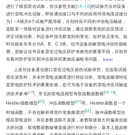
进行了模拟雷击试验，但仅参照文献[
15–16
]
的试验方法对设备
进行雷电冲击试验，即按通信接口与不同的应用环境电缆连接分
为1～6级共6个试验严酷等级，分别对应不同的冲击电压幅值，
选取某一等级对设备进行冲击试验，通过观察系统的反应情况，
评定试验结果，判定条件按无察觉到的变化、短时状态变化、短
时功能丧失等分为A、B、C 3类。信号设备的耐雷电冲击性能检
测，是验证信号设备雷击过电压防护有效性的重要手段，目前存
在着对防护盲区和冲击损坏积累效应漏检等问题。
transl
上述对设备通信接口雷击过电压损伤试验研究，在选取试验
雷击波形时，并未对雷电波频谱进行特征分析。雷电波频谱特征
是雷电防护技术的重要依据，也可为电子设备的雷电冲击试验提
[
17
]
[
]
18–19
供技术参考
。常见的雷电流模型有双指数函数模
、
[
20
]
[
21
]
Heidler函数模型
、冲击函数模型
等。Heidler函数是一个
[
22
]
时域函数，不存在解析傅里叶变换频谱式
；脉冲函数模型在
模拟雷电波时，存在参数选取不直接，参数取值较大时偏差也较
大的问题；双指数函数能够直接进行积分和微分，基本上能反映
出雷电流的主要参数，在雷电波频谱分析中应用最广泛。