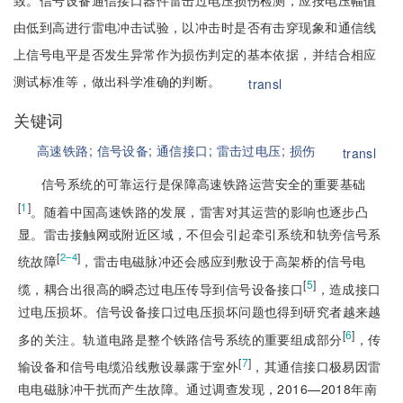
致。信号设备通信接口器件雷击过电压损伤检测，应按电压幅值
由低到高进行雷电冲击试验，以冲击时是否有击穿现象和通信线
上信号电平是否发生异常作为损伤判定的基本依据，并结合相应
测试标准等，做出科学准确的判断。
transl
关键词
高速铁路;
信号设备;
通信接口;
雷击过电压;
损伤
transl
信号系统的可靠运行是保障高速铁路运营安全的重要基础
[
1
]
。随着中国高速铁路的发展，雷害对其运营的影响也逐步凸
显。雷击接触网或附近区域，不但会引起牵引系统和轨旁信号系
[
]
2–4
统故障
，雷击电磁脉冲还会感应到敷设于高架桥的信号电
[
5
]
缆，耦合出很高的瞬态过电压传导到信号设备接口
，造成接口
过电压损坏。信号设备接口过电压损坏问题也得到研究者越来越
[
6
]
多的关注。轨道电路是整个铁路信号系统的重要组成部分
，传
[
7
]
输设备和信号电缆沿线敷设暴露于室外
，其通信接口极易因雷
电电磁脉冲干扰而产生故障。通过调查发现，2016—2018年南