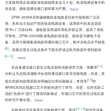
方某路局雷击造成轨道电路故障多达几十起，轨道电路设备中的
发送器、接收器通信接口损坏最为严重。
transl
ZPW–2000A无绝缘移频轨道电路是目前中国铁路广泛应
用、具有自主知识产权的轨道电路设备，该系统中的发送器采
用“N+1”冗余结构，接收器采用成对双机并联运用，提高了系统
可靠性。ZPW–2000A轨道电路的发送器、接收器为微电子设
备，采用大规模集成电路和通信接口芯片，耐冲击电压水平较低
[
8
]
，容易在雷击过电压条件下因击穿或过热导致器件受到损坏
[
]
9–10
。
transl
[
11
]
在设备通信接口雷击过电压损伤试验研究方面，张鹏等
分析认为总线浪涌脉冲会损坏通信接口甚至后级电路，但是，其
[
12
]
提出的损伤故障原因未明确定位和试验验证；李瑶等
对
ARINC
825总线接口芯片的损伤进行了研究，但是，仅对实际工
况的“负脉冲”进行了模拟试验验证，对接口芯片的雷击过电压损
伤研究不够全面。
transl
[
]
13–14
在铁路信号设备雷击试验检测方面，李洋
对信号设备