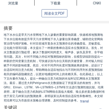
浏览量
下载量
CNKI
阅读全文PDF
摘要
地下水水位是旱天污水管网地下水入渗量的重要影响因素，快速精准地预测地
下水水位能有效提升旱天污水管网地下水入渗量估算准确度，辅助优化管网病
害治理与维护策略。针对目前城市复杂水文预测存在的准确度低、灵敏度低、
泛化能力弱等问题，本文提出了一种新的鲁棒自适应水位预测算法。首先，对
水文数据进行预处理，解决了数据时间跨度大、噪声多、缺失及异常、非平稳
等问题。其次，针对不同输入特征对预测指标的影响，在模型训练阶段提出一
种新的空间变量注意机制，可快速识别与水位关联的关键变量，并对输入特征
赋予不同的影响权重。然后，针对不同序列长度对预测效果的影响，还设计了
自适应时间注意力机制，帮助网络自适应地找出与不同时间序列长度预测指标
相关的编码器隐藏状态，以更好地捕捉时间上的依赖关系。在此基础上，以上
下文向量作为输入，提出一种融合注意力机制的长短时记忆网络水文预测算
法。最后，通过意大利Petrignano水文数据验证了所提算法的有效性，并与
GRU、Elman、LSTM、VA–LSTM和S–LSTM等方法进行预测性能比较。结果
表明，基于融合注意力机制的LSTM网络在面临大规模、噪点多的复杂数据时有
优于其它几种算法的预测效果，表明该算法具有强自适应性和鲁棒性。本文研
究结果可以为市政排水策略合理调整、及时控制提供参考。
transl
关键词