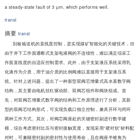
a steady-state fault of 3 μm, which performs well.
transl
摘要
transl
刮板输送机的直线度控制，是实现煤矿智能化的关键技术，但
由于井下工作面通断式支架电液阀的不连续性，难以满足综采工
作面直线度的自适应控制需求。此外，由于支架液压系统采用乳
化液作为介质，用于油介质的比例阀难以直接用于支架液压系
统。针对上述问题，提出了一种新型双阀芯增量式高水基数字阀
结构，其主要由电机丝杠驱动部、双阀芯组件和阀块组成。首
先，对双阀芯增量式数字阀的结构和工作原理进行了分析，其新
型的双阀芯结构形式，可实现负载口独立控制，兼具开环与闭环
两种工作方式。其次，对阀芯阀座处的关键密封副进行数学建
模，综合考虑密封比压与密封接触宽度，发现采用“硬对软”材料配
对时，可兼顾密封副的密封性与使用寿命，且在阀座半锥角为