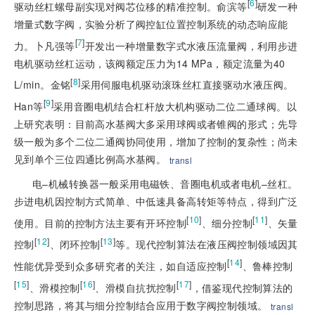
[
6
]
驱动丝杠螺母副实现对阀芯位移的精准控制。俞滨等
研发一种
增量式数字阀，实验分析了阀控缸位置控制系统的动态响应能
[
7
]
力。卜凡强等
开发出一种增量数字式水液压流量阀，利用步进
电机驱动丝杠运动，该阀额定压力为14 MPa，额定流量为40
[
8
]
L/min。金铭
采用伺服电机驱动滚珠丝杠直接驱动水液压阀。
[
9
]
Han等
采用音圈电机结合杠杆放大机构驱动二位二通球阀。以
上研究表明：目前高水基阀大多采用球阀或者锥阀的形式；先导
级一般为多个二位二通阀协同使用，增加了控制的复杂性；尚未
见到单个三位四通比例高水基阀。
transl
电–机械转换器一般采用电磁铁、音圈电机或者电机–丝杠。
步进电机因控制方式简单、中低速具备高转矩等特点，得到广泛
[
10
]
[
11
]
使用。目前的控制方法主要有开环控制
、细分控制
、矢量
[
12
]
[
13
]
控制
、闭环控制
等。现代控制算法在液压阀控制领域因其
[
14
]
性能优异受到众多研究者的关注，如自适应控制
、鲁棒控制
[
15
]
[
16
]
[
17
]
、滑模控制
、滑模自抗扰控制
，借鉴现代控制算法的
控制思路，将其与细分控制结合应用于数字阀控制领域。
transl