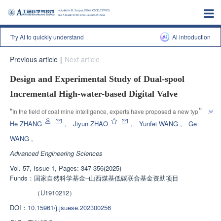
Try AI to quickly understand
Al introduction
Previous article
|
Next article
Design and Experimental Study of Dual-spool
Incremental High-water-based Digital Valve
”
“
In the field of coal mine intelligence, experts have proposed a new type of 
dual spool incremental high water-based digital valve structure, which 
He ZHANG
,
Jiyun ZHAO
,
Yunfei WANG
,
Ge
effectively solves the problem of adaptive control of straightness in fully 
WANG
,
mechanized mining faces and provides strong support for the construction 
Advanced Engineering Sciences
”
of coal mine intelligence.
Vol. 57, Issue 1, Pages: 347-356(2025)
Funds：
国家自然科学基金–山西煤基低碳联合基金资助项目
（U1910212）
DOI：
10.15961/j.jsuese.202300256