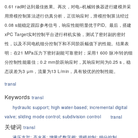
0.61 rad时达到最佳效果。再次，对电–机械转换器进行建模并采
用滑模控制算法进行仿真分析，正弦响应时，滑模控制算法经过
0.08 s能稳定跟踪参考信号，响应性能明显优于PID。最后，搭建
xPC Target实时控制平台进行样机实验，测试了密封副的密封
性，以及不同电机细分控制下和不同阶跃幅值下的性能。结果表
明：在21 MPa压力下密封副能可靠密封；采用1 600 脉冲/转的细
分控制性能最佳；0.2 mm阶跃响应时，其响应时间为0.25 s，稳
态误差为3 μm，流量为13 L/min，具有较优的控制性能。
transl
Keywords
transl
hydraulic support;
high water-based;
incremental digital
valve;
sliding mode control;
subdivision control
transl
关键词
transl
液压支架;
高水基;
增量式数字阀;
滑模控制;
细分控制