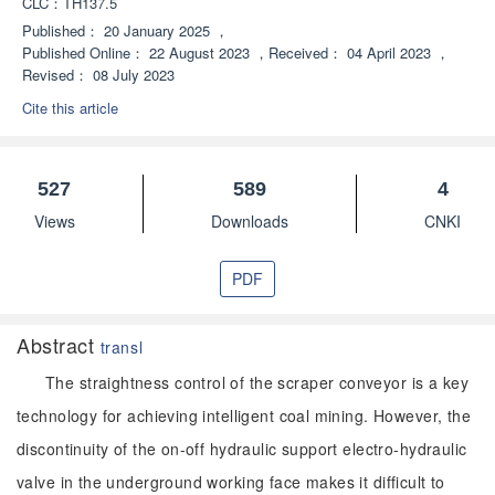
CLC：
TH137.5
Published：
20 January 2025
，
Published Online：
22 August 2023
，
Received：
04 April 2023
，
Revised：
08 July 2023
Cite this article
527
589
4
Views
Downloads
CNKI
PDF
Abstract
transl
The straightness control of the scraper conveyor is a key
technology for achieving intelligent coal mining. However, the
discontinuity of the on-off hydraulic support electro-hydraulic
valve in the underground working face makes it difficult to