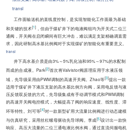
transl
工作面输送机的直线度控制，是实现智能化工作面最为基础
[
1
]
和关键的技术
，但由于煤矿井下的电液阀组均为开关式二位三
通阀，开关阀在启闭瞬间有巨大冲击，难以满足支架精确调直需
求，因此研制高水基比例阀对于实现煤矿的智能化有重要意义。
transl
井下高水基介质是由3%～5%乳化油和95%～97%的水配制
[
2
]
而成的合成液。Park
首次将Valvistor阀原理应用于水液压领
[
3
]
域，先导级采用由PWM调制的高速开关阀。Zhao等
提出一款
适用于煤矿井下液压支架的高水基比例方向阀，采用电反馈与液
压反馈双反馈的方式，先导级集成有手动调节模式和PWM调制
的高速开关阀电控模式，大幅提高了阀的响应速度、线性度、滞
[
4
]
环等特性。刘可等
对一款新型矿用大流量比例阀进行动态建模
[
5
]
与仿真研究，采用丝杠螺母驱动先导球阀。李成
设计出一款快
响应、高压大流量的二位三通电液比例水阀，通过直流伺服电机