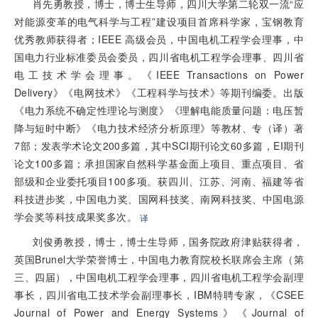
肖先勇教授，博士，博士生导师，四川大学第二轮双一流“应
对能源变革的电气科学与工程”建设项目首席科学家，宝钢教育
优秀教师获得者；IEEE 高级会员，中国电机工程学会理事，中
国电力行业标准委员会委员，四川省电机工程学会理事、四川省
电工技术学会理事。《IEEE Transactions on Power
Delivery》《电网技术》《工程科学与技术》等期刊编委。出版
《电力系统不确定性理论与测度》《理解电能质量问题：电压暂
降与短时中断》《电力技术经济分析原理》等教材、专（译）著
7部；发表学术论文200多篇，其中SCI期刊论文60多篇，EI期刊
论文100多篇；承担国家自然科学基金面上项目、重点项目、省
部级和企业委托项目100多项。获四川、江苏、河南、福建等省
科技进步奖，中国电力奖、国网科技奖、南网科技奖、中国电源
学会奖等科技成果奖多次。
译
刘俊勇教授，博士，博士生导师，国务院政府津贴获得者，
英国Brunel大学荣誉博士，中国电力教育院校长联席会主席（第
三、四届），中国电机工程学会理事，四川省电机工程学会副理
事长，四川省电工技术学会副理事长，IBM特聘专家，《CSEE
Journal of Power and Energy Systems》《Journal of