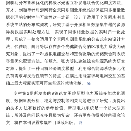
据驱动分布鲁棒优化的梯级水光蓄互补发电联合优化调度方法。
齐才、刘灏等针对源网荷全景同步测量系统难以保证同步相量数
据处理的实时性与可靠性这一难题，设计了适用于全景同步测量
系统主站的分布式架构，研究了基于开源相量数据集中器的多源
异类数据实时处理方法，实现了同步相量数据的实时归一化处
理，形成了一整套适用于全景同步测量系统的分布式主站设计方
法。代佳琨、向月等以存在多个光储聚合商的区域电力系统为研
究对象，提出了一种虚拟电能交易和定价驱动的光储聚合商系统
容量优化配置方法。任炬光、张力等以建筑综合能源系统为研究
对象，提出了一种日前经济调度模型，利用综合能源系统多元化
负荷需求与灵活性调节的特点，在满足用能需求与电网交互的基
础上最大程度实现可再生能源的就地消纳。
译
专栏第2期所发表的9篇论文围绕新型电力系统多能优化调
度、数据量测分析、稳定与控制等相关问题进行了研究，所提出
的技术方法有较好的参考价值。新型电力系统是一个超大型系
统，所涉及的问题众多且极为复杂，还有更多值得关注的研究论
文，将在本刊设置常规栏目继续出版。
译