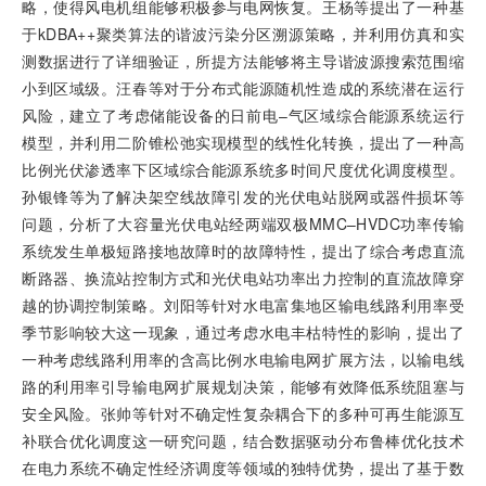
略，使得风电机组能够积极参与电网恢复。王杨等提出了一种基
于kDBA++聚类算法的谐波污染分区溯源策略，并利用仿真和实
测数据进行了详细验证，所提方法能够将主导谐波源搜索范围缩
小到区域级。汪春等对于分布式能源随机性造成的系统潜在运行
风险，建立了考虑储能设备的日前电–气区域综合能源系统运行
模型，并利用二阶锥松弛实现模型的线性化转换，提出了一种高
比例光伏渗透率下区域综合能源系统多时间尺度优化调度模型。
孙银锋等为了解决架空线故障引发的光伏电站脱网或器件损坏等
问题，分析了大容量光伏电站经两端双极MMC–HVDC功率传输
系统发生单极短路接地故障时的故障特性，提出了综合考虑直流
断路器、换流站控制方式和光伏电站功率出力控制的直流故障穿
越的协调控制策略。刘阳等针对水电富集地区输电线路利用率受
季节影响较大这一现象，通过考虑水电丰枯特性的影响，提出了
一种考虑线路利用率的含高比例水电输电网扩展方法，以输电线
路的利用率引导输电网扩展规划决策，能够有效降低系统阻塞与
安全风险。张帅等针对不确定性复杂耦合下的多种可再生能源互
补联合优化调度这一研究问题，结合数据驱动分布鲁棒优化技术
在电力系统不确定性经济调度等领域的独特优势，提出了基于数