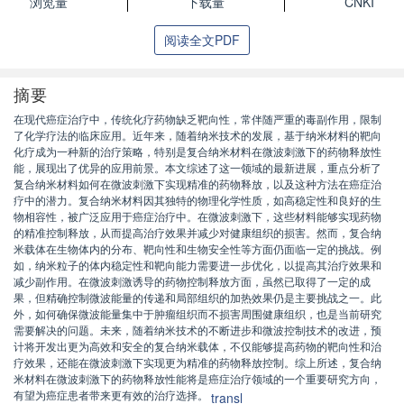
浏览量
下载量
CNKI
阅读全文PDF
摘要
在现代癌症治疗中，传统化疗药物缺乏靶向性，常伴随严重的毒副作用，限制
了化学疗法的临床应用。近年来，随着纳米技术的发展，基于纳米材料的靶向
化疗成为一种新的治疗策略，特别是复合纳米材料在微波刺激下的药物释放性
能，展现出了优异的应用前景。本文综述了这一领域的最新进展，重点分析了
复合纳米材料如何在微波刺激下实现精准的药物释放，以及这种方法在癌症治
疗中的潜力。复合纳米材料因其独特的物理化学性质，如高稳定性和良好的生
物相容性，被广泛应用于癌症治疗中。在微波刺激下，这些材料能够实现药物
的精准控制释放，从而提高治疗效果并减少对健康组织的损害。然而，复合纳
米载体在生物体内的分布、靶向性和生物安全性等方面仍面临一定的挑战。例
如，纳米粒子的体内稳定性和靶向能力需要进一步优化，以提高其治疗效果和
减少副作用。在微波刺激诱导的药物控制释放方面，虽然已取得了一定的成
果，但精确控制微波能量的传递和局部组织的加热效果仍是主要挑战之一。此
外，如何确保微波能量集中于肿瘤组织而不损害周围健康组织，也是当前研究
需要解决的问题。未来，随着纳米技术的不断进步和微波控制技术的改进，预
计将开发出更为高效和安全的复合纳米载体，不仅能够提高药物的靶向性和治
疗效果，还能在微波刺激下实现更为精准的药物释放控制。综上所述，复合纳
米材料在微波刺激下的药物释放性能将是癌症治疗领域的一个重要研究方向，
有望为癌症患者带来更有效的治疗选择。
transl