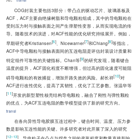
COG封装主要包括3部分：带凸点的驱动芯片、玻璃基板及
ACF，ACF主要由绝缘树脂和导电颗粒组成，其中的导电颗粒在
受到压力时与接触表面之间产生弹塑性变形，从而实现电流的传
导。随着技术的演进，对ACF性能的优化研究持续展开。例如，
[
6
]
[
7
]
[
8
]
早期研究者Kristiansen
、Nicewarner
和Chiang
等指出，
ACF中导电颗粒与接触表面间的互连电阻是评估封装设计质量和
[
9
]
特定组件可靠性的关键指标。Chan等
的研究发现，随着键合
温度的提升，ACF固化程度不断增强，但过高的固化速度可能阻
[
10
]
碍导电颗粒的有效捕捉，增加开路失效的风险。郝长祥
对
ACF进行改性优化，提高了其韧性，优化了工艺参数。张温华等
[
11
]
开发的新型塑性核壳结构导电颗粒，融合了刚性与弹性颗粒
的优点，为ACF互连电阻的数学模型提供了新的研究方向。
transl
在各向异性导电胶膜互连过程中，键合时间、温度、压力参
数是影响互连性能的关键。许多研究者对此开展了深入的研究
[
]
12–13
，导电粒子在凸点与焊盘之间的变形程度和数量直接影响