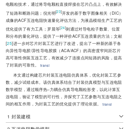
电颗粒技术，通过将导电颗粒直接焊接在芯片凸点上，有效解决
[
23
]
了短路和断路问题；倪光明
开发的基于数字图像相关（DIC）
成像的ACF互连电阻快速量化评估方法，为液晶模组生产工艺的
[
24
]
优化提供了有力工具；罗晨等
则通过对导电粒子数量、位置
和分布的量化评估，提供了一种评价ACF互连质量的方法；文献
[
25
]
进一步对芯片封装工艺进行了改进，提出了一种新的基于各
向异性导电胶/异性导电胶膜（ACA/ACF）的高密度窄间距芯片
高可靠性倒装互连工艺，有效减少了连接点间短路的风险，提高
了封装的可靠性。
transl
本文通过构建芯片封装互连电阻仿真体系，优化封装工艺参
数，减少试错成本。该仿真体系结合了封装仿真模型与互连电阻
数学模型，通过顺序热–力耦合仿真导电颗粒形变，以此计算互
连电阻，验证了模型的可行性，并探究了工艺参数与互连电阻之
间的相互作用，为封装工艺的优化提供了理论依据。
transl
1
封装建模
2
互连电阻数学模型