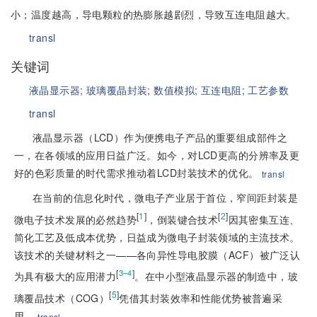
小；温度越高，导电颗粒的热膨胀越剧烈，导致互连电阻越大。
transl
关键词
液晶显示器;
玻璃覆晶封装;
数值模拟;
互连电阻;
工艺参数
transl
液晶显示器（LCD）作为便携电子产品的重要组成部件之
一，在各领域的应用日益广泛。如今，对LCD更高的分辨率及更
好的色彩质量的时代需求推动着LCD封装技术的优化。
transl
在当前的信息化时代，微电子产业居于首位，窄间距封装是
[
1
]
[
2
]
微电子技术发展的必然趋势
，倒装键合技术
因其密集互连、
简化工艺及低成本优势，日益成为微电子封装领域的主流技术。
该技术的关键材料之一——各向异性导电胶膜（ACF）被广泛认
[
]
3–4
为具有极大的应用潜力
。在中小型液晶显示器的制造中，玻
[
5
]
璃覆晶技术（COG）
凭借其封装效率和性能优势被普遍采
用。
transl