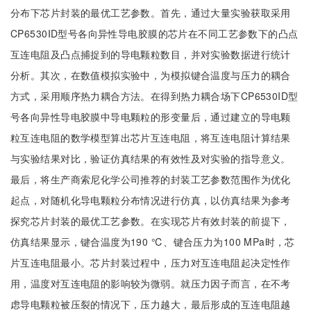
分布下芯片封装的最优工艺参数。首先，通过大量实验获取采用
CP6530ID型号各向异性导电胶膜的芯片在不同工艺参数下的凸点
互连电阻及凸点捕捉到的导电颗粒数目，并对实验数据进行统计
分析。其次，在数值模拟实验中，为模拟键合温度与压力的耦合
方式，采用顺序热力耦合方法。在得到热力耦合场下CP6530ID型
号各向异性导电胶膜中导电颗粒的形变量后，通过建立的导电颗
粒互连电阻的数学模型算出芯片互连电阻，将互连电阻计算结果
与实验结果对比，验证仿真结果的有效性及对实验的指导意义。
最后，将生产商索尼化学公司推荐的封装工艺参数范围作为优化
起点，对随机化导电颗粒分布情况进行仿真，以仿真结果为参考
探究芯片封装的最优工艺参数。在实现芯片有效封装的前提下，
仿真结果显示，键合温度为190 ℃、键合压力为100 MPa时，芯
片互连电阻最小。芯片封装过程中，压力对互连电阻起决定性作
用，温度对互连电阻的影响较为微弱。就压力因子而言，在不考
虑导电颗粒被压裂的情况下，压力越大，最后形成的互连电阻越