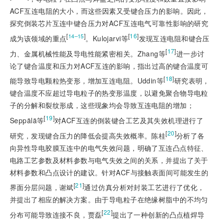
ACF互连电阻的大小，而这些因素又受键合压力的影响。因此，
探究倒装芯片互连中键合压力对ACF互连电气可靠性影响的研究
[
]
[
16
]
14–15
成为
该领域的重点
。Kulojarvi等
发现互连电阻和键合压
[
17
]
力、金属机械性能及导电性能紧密相关。Zhang等
进一步讨
论了键合温度和压力对ACF互连的影响，指出过高的键合温度可
[
18
]
能导致导电颗粒热变形，增加互连电阻。Uddin等
研究表明，
键合温度不应超过导电粒子的热变形温度，以避免聚合物导电粒
子的分解和裂纹形成，这些现象均会导致互连电阻的增加；
[
19
]
Seppälä等
对ACF互连的倒装键合工艺及其失效机理进行了
[
20
]
研究，发现键合压力的降低会提高失效概率。陈桂
分析了各
向异性导电胶膜互连中的电气失效问题，明确了互连凸点特征、
电路工艺参数及材料参数与电气失效之间的关系，并提出了关于
材料参数和凸点设计的建议。针对ACF与接触表面间可能发生的
[
21
]
界面分层问题，谢斌
通过仿真分析对封装工艺进行了优化，
并提出了相应的解决方案。由于导电粒子在绝缘树脂中的不均匀
[
22
]
分布可能导致连接不良，贾磊
提出了一种创新的凸点植焊导