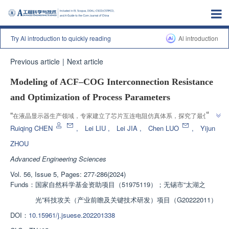
Try Al introduction to quickly reading
Al introduction
Previous article
|
Next article
Modeling of ACF–COG Interconnection Resistance
and Optimization of Process Parameters
”
“
在液晶显示器生产领域，专家建立了芯片互连电阻仿真体系，探究了最优工
”
艺参数，为提高封装效率提供解决方案。
Ruiqing CHEN
,
Lei LIU
,
Lei JIA
,
Chen LUO
,
Yijun
ZHOU
Advanced Engineering Sciences
Vol. 56, Issue 5, Pages: 277-286(2024)
Funds：
国家自然科学基金资助项目（51975119）；无锡市“太湖之
光”科技攻关（产业前瞻及关键技术研发）项目（G20222011）
DOI：
10.15961/j.jsuese.202201338