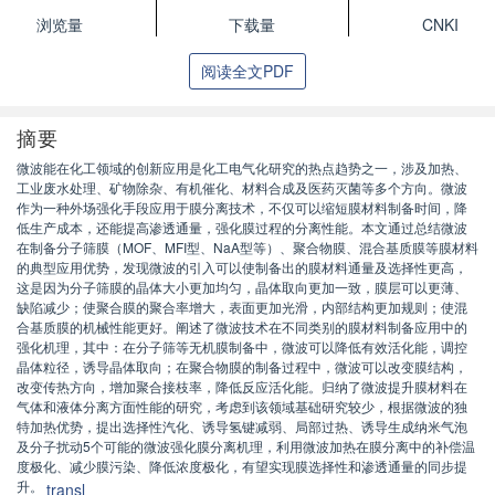
浏览量
下载量
CNKI
阅读全文PDF
摘要
微波能在化工领域的创新应用是化工电气化研究的热点趋势之一，涉及加热、
工业废水处理、矿物除杂、有机催化、材料合成及医药灭菌等多个方向。微波
作为一种外场强化手段应用于膜分离技术，不仅可以缩短膜材料制备时间，降
低生产成本，还能提高渗透通量，强化膜过程的分离性能。本文通过总结微波
在制备分子筛膜（MOF、MFI型、NaA型等）、聚合物膜、混合基质膜等膜材料
的典型应用优势，发现微波的引入可以使制备出的膜材料通量及选择性更高，
这是因为分子筛膜的晶体大小更加均匀，晶体取向更加一致，膜层可以更薄、
缺陷减少；使聚合膜的聚合率增大，表面更加光滑，内部结构更加规则；使混
合基质膜的机械性能更好。阐述了微波技术在不同类别的膜材料制备应用中的
强化机理，其中：在分子筛等无机膜制备中，微波可以降低有效活化能，调控
晶体粒径，诱导晶体取向；在聚合物膜的制备过程中，微波可以改变膜结构，
改变传热方向，增加聚合接枝率，降低反应活化能。归纳了微波提升膜材料在
气体和液体分离方面性能的研究，考虑到该领域基础研究较少，根据微波的独
特加热优势，提出选择性汽化、诱导氢键减弱、局部过热、诱导生成纳米气泡
及分子扰动5个可能的微波强化膜分离机理，利用微波加热在膜分离中的补偿温
度极化、减少膜污染、降低浓度极化，有望实现膜选择性和渗透通量的同步提
升。
transl