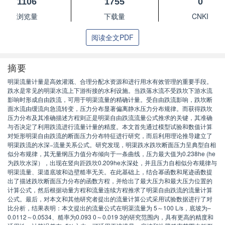
1106
1755
0
浏览量
下载量
CNKI
阅读全文PDF
摘要
明渠流量计量是高效灌溉、合理分配水资源和进行用水有效管理的重要手段。
跌水是常见的明渠水流上下游衔接的水利设施。当跌落水流不受跌坎下游水流
影响时形成自由跌流，可用于明渠流量的精确计量。受自由跌流影响，跌坎断
面水流由缓流向急流转变，压力分布显著偏离静水压力分布规律。而获得跌坎
压力分布及其准确描述方程则正是明渠自由跌流流量公式推求的关键，其准确
与否决定了利用跌流进行流量计量的精度。本文首先通过模型试验和数值计算
对矩形明渠自由跌流的断面压力分布特征进行研究，而后利用理论推导建立了
明渠跌流的水深−流量关系公式。研究发现，明渠跌水跌坎断面压力呈典型自相
似分布规律，其无量纲压力值分布倾向于一条曲线，压力最大值为0.238he (he
为跌坎水深），出现在竖向距跌坎0.209he水深处，并且压力自相似分布规律与
明渠流量、渠道底坡和边壁糙率无关。在此基础上，结合幂函数和尾迹函数提
出了描述跌坎断面压力分布的函数方程，并给出了最大压力和最大压力位置的
计算公式，然后根据动量方程和流量连续方程推求了明渠自由跌流的流量计算
公式。最后，对本文和其他研究者提出的流量计算公式采用试验数据进行了对
比分析，结果表明：本文提出的流量公式在明渠流量为 5～100 L/s，底坡为–
0.0112～0.0534、糙率为0.093 0～0.019 3的研究范围内，具有更高的精度和