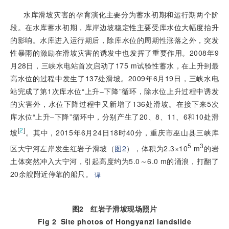
水库滑坡灾害的孕育演化主要分为蓄水初期和运行期两个阶
段。在水库蓄水初期，库岸边坡稳定性主要受库水位大幅度抬升
的影响。水库进入运行期后，除库水位的周期性涨落之外，突发
性暴雨的激励在滑坡灾害的诱发中也发挥了重要作用。2008年9
月28日，三峡水电站首次启动了175 m试验性蓄水，在上升到最
高水位的过程中发生了137处滑坡。2009年6月19日，三峡水电
站完成了第1次库水位“上升–下降”循环，除水位上升过程中诱发
的灾害外，水位下降过程中又新增了136处滑坡。在接下来5次
库水位“上升–下降”循环中，分别产生了20、8、11、6和10处滑
[
2
]
坡
。其中，2015年6月24日18时40分，重庆市巫山县三峡库
5
3
区大宁河左岸发生红岩子滑坡（
图2
），体积为2.3×10
 m
的岩
土体突然冲入大宁河，引起高度约为5.0～6.0 m的涌浪，打翻了
20余艘附近停靠的船只。
译
图2
红岩子滑坡现场照片
Fig 2
Site photos of Hongyanzi landslide