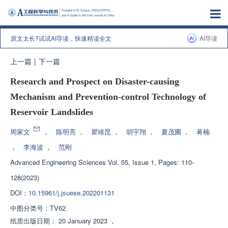
原文太长?试试AI导读，快速精读全文
AI导读
上一篇
|
下一篇
Research and Prospect on Disaster-causing
Mechanism and Prevention-control Technology of
Reservoir Landslides
周家文
，
陈明亮
，
瞿靖昆
，
胡宇翔
，
夏茂圃
，
蒋楠
，
李海波
，
范刚
Advanced Engineering Sciences
Vol. 55, Issue 1, Pages: 110-
128(2023)
DOI：
10.15961/j.jsuese.202201131
中图分类号：
TV62
纸质出版日期：
20 January 2023
，