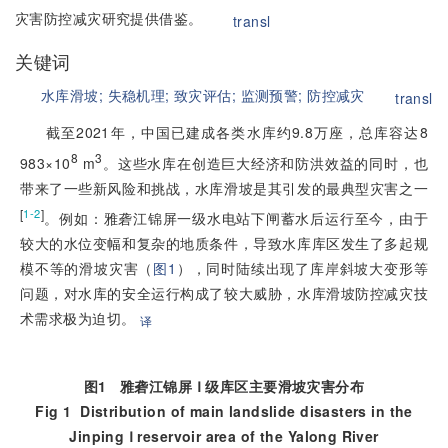
灾害防控减灾研究提供借鉴。
transl
关键词
水库滑坡;
失稳机理;
致灾评估;
监测预警;
防控减灾
transl
截至2021年，中国已建成各类水库约9.8万座，总库容达8
8
3
983×10
 m
。这些水库在创造巨大经济和防洪效益的同时，也
带来了一些新风险和挑战，水库滑坡是其引发的最典型灾害之一
[
]
1-2
。例如：雅砻江锦屏一级水电站下闸蓄水后运行至今，由于
较大的水位变幅和复杂的地质条件，导致水库库区发生了多起规
模不等的滑坡灾害（
图1
），同时陆续出现了库岸斜坡大变形等
问题，对水库的安全运行构成了较大威胁，水库滑坡防控减灾技
术需求极为迫切。
译
图1
雅砻江锦屏 Ⅰ 级库区主要滑坡灾害分布
Fig 1
Distribution of main landslide disasters in the
Jinping Ⅰ reservoir area of the Yalong River