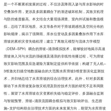
是一个不断累积发展的过程，不仅涉及降雨入渗与库水影响的时
空叠加作用，更涉及多因素耦合下的渐进破坏机制，其致灾机理
与防控难度极高。本文结合大量现场调查、室内外试验和数值模
拟，总结了库区地质、水文等条件对于滑坡易感性及空间分布的
影响规律，揭示了强降雨、库水位变动及多因素叠加作用下水库
滑坡的累积灾变失稳机理；建立了离散元模型与流体力学模型
（DEM–SPH）耦合的滑坡–涌浪模拟技术，能够较好地揭示高速
滑坡体入河与水流的强碰撞及涌浪的非线性传播过程，可为滑坡
致灾影响范围及应急避险方案制定提供科学依据；构建了无人机–
3维激光扫描空地数据融合的大范围水库滑坡3维变形演化监测技
术，并归纳总结了水库滑坡的综合治理技术。此外，针对多因素
驱动下水库滑坡复杂致灾机理及防控技术方面的研究不足和局限
性，展望了水库滑坡在灾变累积失稳与稳定评价、多源融合监测
与智能预警、滑坡–涌浪流固耦合模拟与致灾影响评估、生态措
施–支护结构联合治理技术方面的未来发展方向，期望为水库滑坡