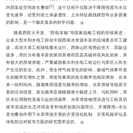
[
4
]
内部某处空间发生叠加
。这个过程不仅取决于降雨强度与水位
变化速率，还受到岩土体渗透性、土水特征曲线模型等众多因素
的影响，是一个极其复杂的科学问题。
译
随着西部大开发、“西电东输”等国家战略工程的持续推进，
众多大型水利水电工程在中国西南水资源丰富的流域逐步开工建
设，高坝大库工程陆续蓄水运行。西南山区地势起伏大，高陡边
坡多，库区分布着丰富的第四系堆积层及高破碎高风化岩体，具
有较大的滑坡潜能，严重威胁着水利水电工程运行与库区人民生
产生活的安全。此外，受全球气候变化的影响，极端气候事件发
生的频率呈增长之势，突发性暴雨的发生概率也相应增加，在未
来一段时间内，随着降雨强度与频率的增加，水库滑坡等地质灾
害的活动强度、发生频率及规模都将大幅度上升。与此同时，库
区水位周期性涨落引起的消落带、水库滑坡物理演进与工程高切
坡等造成的生态环境改变和地质创面问题突出。开展降雨–水位
变动叠加作用下水库滑坡灾害的灾变演化机制、灾害风险评估及
绿色防治对策等方面的研究需求迫切。
译