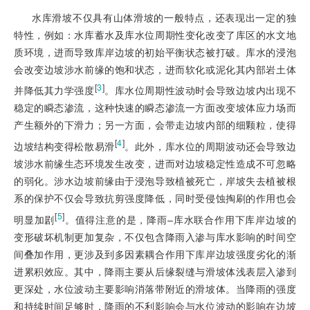
水库滑坡不仅具有山体滑坡的一般特点，还表现出一定的独
特性，例如：水库蓄水及库水位周期性变化改变了库区的水文地
质环境，进而导致库岸边坡的初始平衡状态被打破。库水的浸泡
会改变边坡涉水前缘的饱和状态，进而软化或泥化其内部岩土体
[
3
]
并降低其力学强度
。库水位周期性波动时会导致边坡内出现不
稳定的瞬态渗流，这种快速的瞬态渗流一方面改变坡体应力场而
产生额外的下滑力；另一方面，会带走边坡内部的细颗粒，使得
[
4
]
边坡结构变得松散易滑
。此外，库水位的周期波动还会导致边
坡涉水前缘生态环境发生改变，进而对边坡稳定性造成不可忽略
的弱化。涉水边坡前缘由于浸泡导致植被死亡，岸坡失去植被根
系的保护不仅会导致抗剪强度降低，同时受侵蚀掏刷的作用也会
[
5
]
明显加剧
。值得注意的是，降雨–库水联合作用下库岸边坡的
变形破坏机制更加复杂，不仅包含降雨入渗与库水影响的时间空
间叠加作用，更涉及到多因素耦合作用下库岸边坡强度劣化的渐
进累积效应。其中，降雨主要从后缘裂缝与滑坡体浅表层入渗到
更深处，水位波动主要影响消落带附近的滑坡体。当降雨的强度
和持续时间足够时，降雨的不利影响会与水位波动的影响在边坡