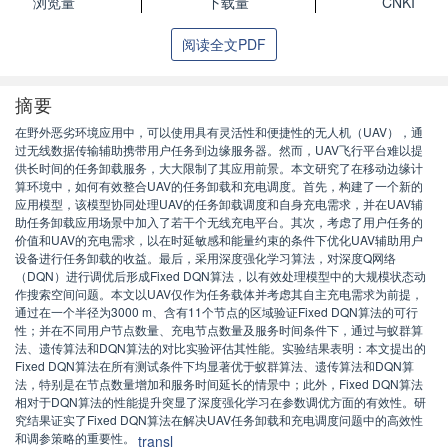
浏览量
下载量
CNKI
阅读全文PDF
摘要
在野外恶劣环境应用中，可以使用具有灵活性和便捷性的无人机（UAV），通
过无线数据传输辅助携带用户任务到边缘服务器。然而，UAV飞行平台难以提
供长时间的任务卸载服务，大大限制了其应用前景。本文研究了在移动边缘计
算环境中，如何有效整合UAV的任务卸载和充电调度。首先，构建了一个新的
应用模型，该模型协同处理UAV的任务卸载调度和自身充电需求，并在UAV辅
助任务卸载应用场景中加入了若干个无线充电平台。其次，考虑了用户任务的
价值和UAV的充电需求，以在时延敏感和能量约束的条件下优化UAV辅助用户
设备进行任务卸载的收益。最后，采用深度强化学习算法，对深度Q网络
（DQN）进行调优后形成Fixed DQN算法，以有效处理模型中的大规模状态动
作搜索空间问题。本文以UAV仅作为任务载体并考虑其自主充电需求为前提，
通过在一个半径为3000 m、含有11个节点的区域验证Fixed DQN算法的可行
性；并在不同用户节点数量、充电节点数量及服务时间条件下，通过与蚁群算
法、遗传算法和DQN算法的对比实验评估其性能。实验结果表明：本文提出的
Fixed DQN算法在所有测试条件下均显著优于蚁群算法、遗传算法和DQN算
法，特别是在节点数量增加和服务时间延长的情景中；此外，Fixed DQN算法
相对于DQN算法的性能提升突显了深度强化学习在参数调优方面的有效性。研
究结果证实了Fixed DQN算法在解决UAV任务卸载和充电调度问题中的高效性
和调参策略的重要性。
transl