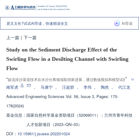
原文太长?试试AI导读，快速精读全文
AI导读
上一篇
|
下一篇
Study on the Sediment Discharge Effect of the
Swirling Flow in a Desilting Channel with Swirling
Flow
”
“
旋流排沙渠道技术在水沙分离领域取得新进展，通过数值模拟和模型试验，
”
验证了其高效连续排沙能力，为工程应用和水沙特性研究提供有益参考。
南军虎
，
马康宁
，
汪超群
，
李伟
，
陶然
，
代江龙
Advanced Engineering Sciences
Vol. 56, Issue 3, Pages: 170-
178(2024)
基金信息：
国家自然科学基金资助项目（52069011）；兰州市青年科技
人才创新项目（2023–QN–33）
DOI：
10.15961/j.jsuese.202201024