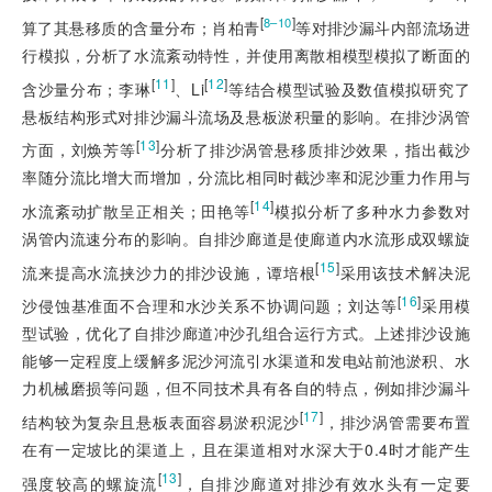
[
]
8–10
算了其悬移质的含量分布；肖柏青
等对排沙漏斗内部流场进
行模拟，分析了水流紊动特性，并使用离散相模型模拟了断面的
[
11
]
[
12
]
含沙量分布；李琳
、Li
等结合模型试验及数值模拟研究了
悬板结构形式对排沙漏斗流场及悬板淤积量的影响。在排沙涡管
[
13
]
方面，刘焕芳等
分析了排沙涡管悬移质排沙效果，指出截沙
率随分流比增大而增加，分流比相同时截沙率和泥沙重力作用与
[
14
]
水流紊动扩散呈正相关；田艳等
模拟分析了多种水力参数对
涡管内流速分布的影响。自排沙廊道是使廊道内水流形成双螺旋
[
15
]
流来提高水流挟沙力的排沙设施，谭培根
采用该技术解决泥
[
16
]
沙侵蚀基准面不合理和水沙关系不协调问题；刘达等
采用模
型试验，优化了自排沙廊道冲沙孔组合运行方式。上述排沙设施
能够一定程度上缓解多泥沙河流引水渠道和发电站前池淤积、水
力机械磨损等问题，但不同技术具有各自的特点，例如排沙漏斗
[
17
]
结构较为复杂且悬板表面容易淤积泥沙
，排沙涡管需要布置
在有一定坡比的渠道上，且在渠道相对水深大于0.4时才能产生
[
13
]
强度较高的螺旋流
，自排沙廊道对排沙有效水头有一定要