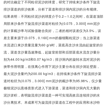
的对比确定了不同粒径泥沙的球度，研究了持续来沙条件下旋流
排沙渠道的排沙效果，分析了渠道和排沙洞内泥沙的分布规律。
结果表明：不同粒径泥沙的球度介于0.2～1.0之间时，在渠道顶部
局部来沙条件下旋流排沙渠道对粒径为(0.075，3.000] mm泥沙
的计算截沙率与试验值吻合良好，二者的相对误差仅为3.5%，误
差主要来源于(0.075，0.160] mm的极细颗粒泥沙；当上游渠道
水流进口来沙质量流量为60 g/s时，渠底高含沙水流由起旋室的分
流，渠道含沙量迅速降低，起旋室前部和后部渠底水流含沙量分
别为44.00 kg/m3和0.07 kg/m3；排沙洞内的旋转水流对泥沙的
挟带作用明显，在强离心作用下泥沙主要分布在排沙洞近壁面，
最大泥沙含量约为200.00 kg/m3；在持续来沙条件下旋流排沙渠
道对粒径为(0.075，3.000] mm泥沙的截沙率为95.98%，仅少量
极细泥沙以悬移质形式进入下游渠道，渠道和排沙洞内无大量的
泥沙淤积，表明旋流排沙渠道是一种可实现高效且连续排沙的水
沙分离技术。本成果可为旋流排沙渠道在工程中的应用和水沙特