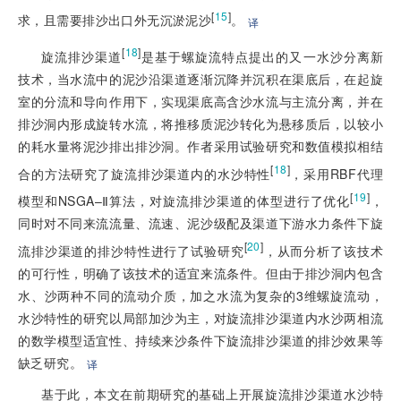
[
15
]
求，且需要排沙出口外无沉淤泥沙
。
译
[
18
]
旋流排沙渠道
是基于螺旋流特点提出的又一水沙分离新
技术，当水流中的泥沙沿渠道逐渐沉降并沉积在渠底后，在起旋
室的分流和导向作用下，实现渠底高含沙水流与主流分离，并在
排沙洞内形成旋转水流，将推移质泥沙转化为悬移质后，以较小
的耗水量将泥沙排出排沙洞。作者采用试验研究和数值模拟相结
[
18
]
合的方法研究了旋流排沙渠道内的水沙特性
，采用RBF代理
[
19
]
模型和NSGA–Ⅱ算法，对旋流排沙渠道的体型进行了优化
，
同时对不同来流流量、流速、泥沙级配及渠道下游水力条件下旋
[
20
]
流排沙渠道的排沙特性进行了试验研究
，从而分析了该技术
的可行性，明确了该技术的适宜来流条件。但由于排沙洞内包含
水、沙两种不同的流动介质，加之水流为复杂的3维螺旋流动，
水沙特性的研究以局部加沙为主，对旋流排沙渠道内水沙两相流
的数学模型适宜性、持续来沙条件下旋流排沙渠道的排沙效果等
缺乏研究。
译
基于此，本文在前期研究的基础上开展旋流排沙渠道水沙特