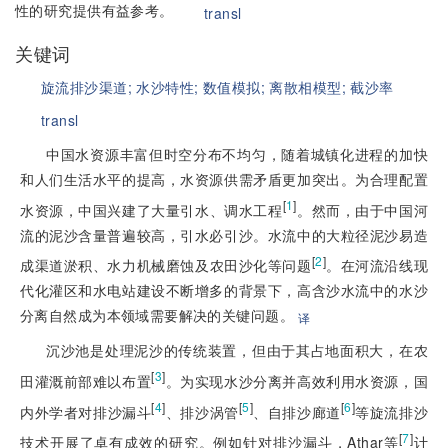
性的研究提供有益参考。
transl
关键词
旋流排沙渠道;
水沙特性;
数值模拟;
离散相模型;
截沙率
transl
中国水资源丰富但时空分布不均匀，随着城镇化进程的加快
和人们生活水平的提高，水资源供需矛盾更加突出。为合理配置
[
1
]
水资源，中国兴建了大量引水、调水工程
。然而，由于中国河
流的泥沙含量普遍较高，引水必引沙。水流中的大粒径泥沙易造
[
2
]
成渠道淤积、水力机械磨蚀及农田沙化等问题
。在河流沿线现
代化灌区和水电站建设不断增多的背景下，高含沙水流中的水沙
分离自然成为本领域需要解决的关键问题。
译
沉沙池是处理泥沙的传统装置，但由于其占地面积大，在农
[
3
]
田灌溉前部难以布置
。为实现水沙分离并高效利用水资源，国
[
4
]
[
5
]
[
6
]
内外学者对排沙漏斗
、排沙涡管
、自排沙廊道
等旋流排沙
[
7
]
技术开展了卓有成效的研究。例如针对排沙漏斗，Athar等
计